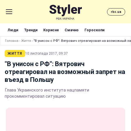
rbc.ua
Люди
Тренди
Корисне
Смачно
Гороскопи
Головна
›
Життя
›
"В унисон с РФ": Вятрович отреагировал на возможный з
ЖИТТЯ
10 листопада 2017, 09:37
"В унисон с РФ": Вятрович
отреагировал на возможный запрет на
въезд в Польшу
Глава Украинского института нацпамяти
прокомментировал ситуацию