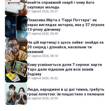
знайти справжній скарб і чому його
скуповує молодь
07 серпня 2026, 09:27
Плаксива Мірта з "Гаррі Поттера": як
зараз виглядає акторка, яка у 37 зіграла
13-річну дівчинку
07 серпня 2026, 08:49
На цій картинці є щось зайве: знайди за
20 секунд і дізнайся, наскільки ти
уважний
07 серпня 2026, 08:18
Кому усміхнеться доля 7 серпня: карти
Таро дали підказки для всіх знаків
Зодіаку
07 серпня 2026, 06:02
Люди, народжені в ці дні тижня, гребуть
гроші лопатою: їм пощастило з пелюшок
06 серпня 2026, 20:59