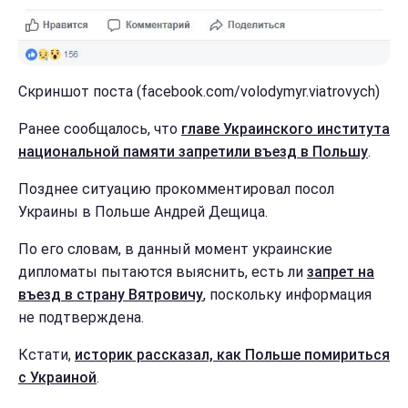
Скриншот поста (facebook.com/volodymyr.viatrovych)
Ранее сообщалось, что
главе Украинского института
национальной памяти запретили въезд в Польшу
.
Позднее ситуацию прокомментировал посол
Украины в Польше Андрей Дещица.
По его словам, в данный момент украинские
дипломаты пытаются выяснить, есть ли
запрет на
въезд в страну Вятровичу
, поскольку информация
не подтверждена.
Кстати,
историк рассказал, как Польше помириться
с Украиной
.