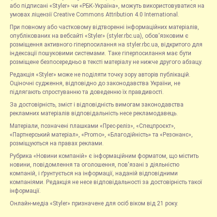
або підписані «Styler» чи «РБК-Україна», можуть використовуватися на
умовах ліцензії Creative Commons Attribution 4.0 International.
При повному або частковому відтворенні інформаційних матеріалів,
опублікованих на вебсайті «Styler» (styler.rbc.ua), обов'язковим є
розміщення активного гіперпосилання на styler.rbc.ua, відкритого для
індексації пошуковими системами. Таке гіперпосилання має бути
розміщене безпосередньо в тексті матеріалу не нижче другого абзацу.
Редакція «Styler» може не поділяти точку зору авторів публікацій.
Оціночні судження, відповідно до законодавства України, не
підлягають спростуванню та доведенню їх правдивості.
За достовірність, зміст і відповідність вимогам законодавства
рекламних матеріалів відповідальність несе рекламодавець.
Матеріали, позначені плашками «Прес-реліз», «Спецпроєкт»,
«Партнерський матеріал», «Promo», «Благодійність» та «Резонанс»,
розміщуються на правах реклами.
Рубрика «Новини компаній» є інформаційним форматом, що містить
новини, повідомлення та оголошення, пов'язані з діяльністю
компаній, і ґрунтується на інформації, наданій відповідними
компаніями. Редакція не несе відповідальності за достовірність такої
інформації.
Онлайн-медіа «Styler» призначене для осіб віком від 21 року.