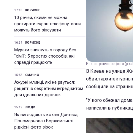
17:18
КОРИСНЕ
10 речей, якими не можна
протирати екран телефону: вони
можуть його зіпсувати
16:37
КОРИСНЕ
Мурахи зникнуть з городу без
"хімії": 5 простих способів, які
справді працюють
Иллюстративное фото (pixa
В Киеве на улице Ж
15:55
СМАЧНО
обвил архитектурный
Ажурні млинці, які не рвуться:
сообщили на страни
рецепт із секретним інгредієнтом
для ідеальних дірочок
"У кого сбежал дома
написали в публикац
15:19
ЛЮДИ
Як виглядають кохані Дантеса,
Пономарьова і Боржемської:
рідкісні фото зірок