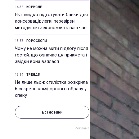
14:36
КОРИСНЕ
Як швидко підготувати банки для
консервації: легкі перевірені
методи, які зекономлять ваш час
13:55
ГОРОСКОПИ
Чому не можна мити підлогу після
гостей: що означає ця прикмета і
звідки вона взялася
13:14
ТРЕНДИ
Не лише льон: стилістка розкрила
6 секретів комфортного образу у
спеку
Всі новини