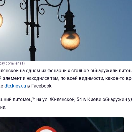
bay.com/lena1)
илянской на одном из фонарных столбов обнаружили питон
 элемент и находился там, по всей видимости, какое-то вр
це
dtp.kiev.ua
в Facebook.
шний питомец?: на ул. Жилянской, 54 в Киеве обнаружен уд
ии.