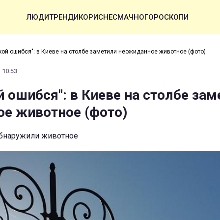
ЛЮДИ
ТРЕНДИ
КОРИСНЕ
СМАЧНО
ГОРОСКОПИ
кой ошибся": в Киеве на столбе заметили неожиданное животное (фото)
 10:53
й ошибся": в Киеве на столбе зам
е животное (фото)
 обнаружили животное