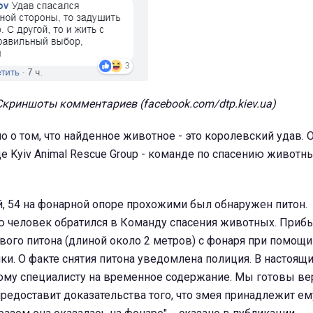
Скриншоты комментариев (facebook.com/dtp.kiev.ua)
о о том, что найденное животное - это королевский удав. 
е Kyiv Animal Rescue Group - команде по спасению животны
, 54 на фонарной опоре прохожими был обнаружен питон.
 человек обратился в Команду спасения животных. При
ового питона (длиной около 2 метров) с фонаря при помощи
ки. О факте снятия питона уведомлена полиция. В настоящ
ному специалисту на временное содержание. Мы готовы в
предоставит доказательства того, что змея принадлежит ем