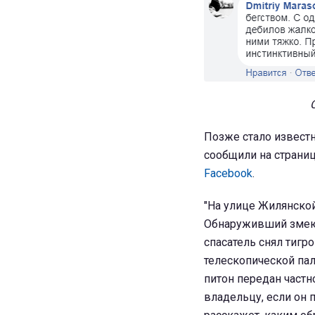
Позже стало известн
сообщили на страниц
Facebook
.
"На улице Жилянской
Обнаруживший змею
спасатель снял тигр
телескопической пал
питон передан част
владельцу, если он 