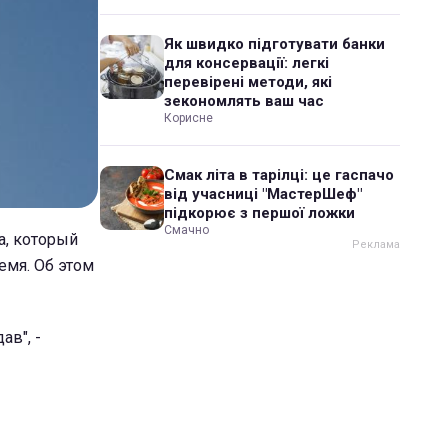
Як швидко підготувати банки
для консервації: легкі
перевірені методи, які
зекономлять ваш час
Корисне
Смак літа в тарілці: це гаспачо
від учасниці "МастерШеф"
підкорює з першої ложки
Смачно
а, который
емя. Об этом
ав", -