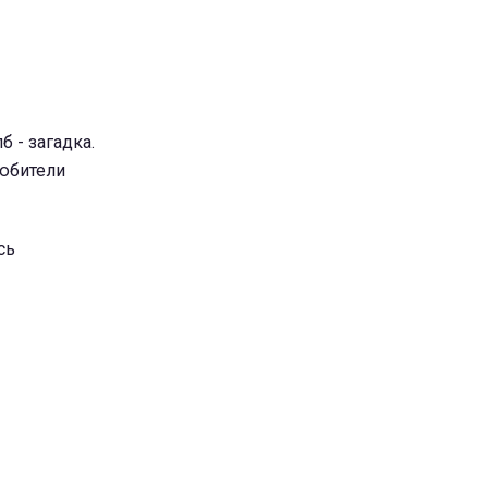
 - загадка.
любители
сь