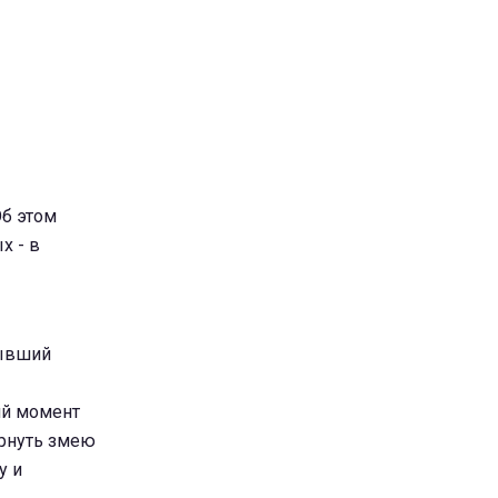
Об этом
х - в
бывший
ий момент
ернуть змею
у и