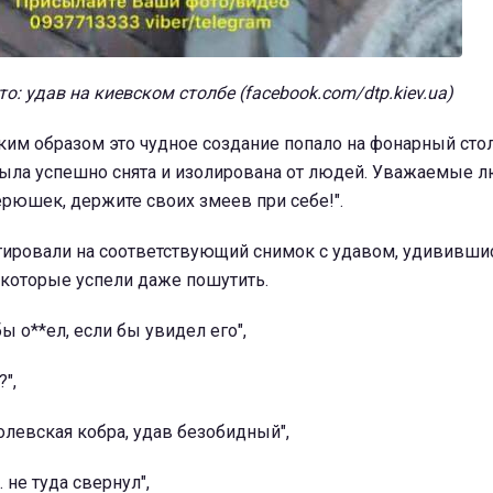
о: удав на киевском столбе (facebook.com/dtp.kiev.ua)
ким образом это чудное создание попало на фонарный столб
 была успешно снята и изолирована от людей. Уважаемые 
рюшек, держите своих змеев при себе!".
гировали на соответствующий снимок с удавом, удививши
екоторые успели даже пошутить.
бы о**ел, если бы увидел его",
",
ролевская кобра, удав безобидный",
 не туда свернул",