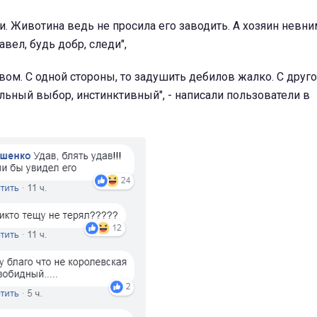
ли. Животина ведь не просила его заводить. А хозяин невн
вел, будь добр, следи",
вом. С одной стороны, то задушить дебилов жалко. С друго
льный выбор, инстинктивный", - написали пользователи в