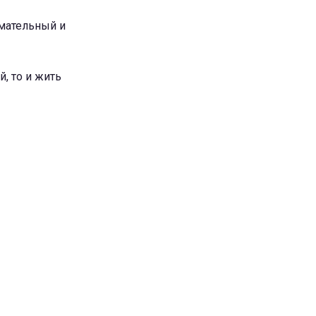
имательный и
й, то и жить