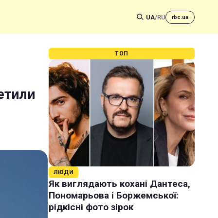
UA
/
RU
rbc.ua
ТОП
етили
ЛЮДИ
Як виглядають кохані Дантеса,
Пономарьова і Боржемської:
рідкісні фото зірок