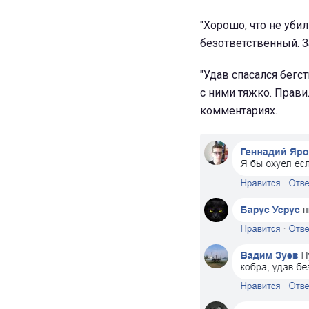
"Хорошо, что не уби
безответственный. За
"Удав спасался бегст
с ними тяжко. Прави
комментариях.