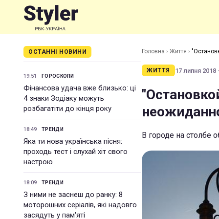
Головна
›
Життя
›
"Останов
ОСТАННІ НОВИНИ
17 липня 2018 ·
ЖИТТЯ
19:51
ГОРОСКОПИ
Фінансова удача вже близько: ці
"Остановко
4 знаки Зодіаку можуть
неожиданно
розбагатіти до кінця року
18:49
ТРЕНДИ
В городе на столбе
Яка ти нова українська пісня:
проходь тест і слухай хіт свого
настрою
18:09
ТРЕНДИ
З ними не заснеш до ранку: 8
моторошних серіалів, які надовго
засядуть у пам'яті