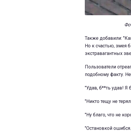
Фот
Также добавили: "Ка
Но к счастью, змея
экстравагантных зве
Пользователи отреа
подобному факту. Н
"Удав, б**ть удав! Я 
"Никто тещу не терял?
"Ну благо, что не ко
"Остановкой ошибся..