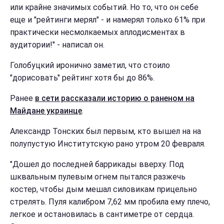
или крайне значимых событий. Но то, что он себе
еще и "рейтинги мерял" - и намерял только 61% при
практически несмолкаемых аплодисментах в
аудитории!" - написал он.
Голобуцкий иронично заметил, что стоило
"дорисовать" рейтинг хотя бы до 86%.
Ранее
в сети рассказали историю о раненом на
Майдане украинце
.
Александр Тонских был первым, кто вышел на на
полупустую Институтскую рано утром 20 февраля.
"Дошел до последней баррикады вверху. Под
шквальным пулевым огнем пытался разжечь
костер, чтобы дым мешал силовикам прицельно
стрелять. Пуля калибром 7,62 мм пробила ему плечо,
легкое и остановилась в сантиметре от сердца.