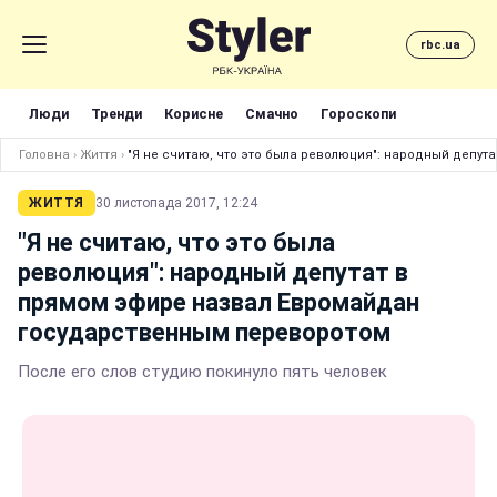
rbc.ua
Люди
Тренди
Корисне
Смачно
Гороскопи
Головна
›
Життя
›
"Я не считаю, что это была революция": народный депу
ЖИТТЯ
30 листопада 2017, 12:24
"Я не считаю, что это была
революция": народный депутат в
прямом эфире назвал Евромайдан
государственным переворотом
После его слов студию покинуло пять человек