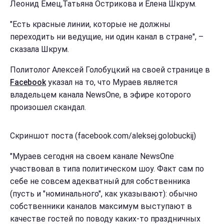
Леонид Емец,Татьяна Острикова и Елена Шкрум.
"Есть красные линии, которые не должны
переходить ни ведущие, ни один канал в стране", –
сказала Шкрум.
Политолог Алексей Голобуцкий на своей странице в
Facebook
указал на то, что Мураев является
владельцем канала NewsOne, в эфире которого
произошел скандал.
Скриншот поста (facebook.com/aleksej.golobuckij)
"Мураев сегодня на своем канале NewsOne
участвовал в типа политическом шоу. Факт сам по
себе не совсем адекватный для собственника
(пусть и "номинального", как указывают): обычно
собственники каналов максимум выступают в
качестве гостей по поводу каких-то праздничных