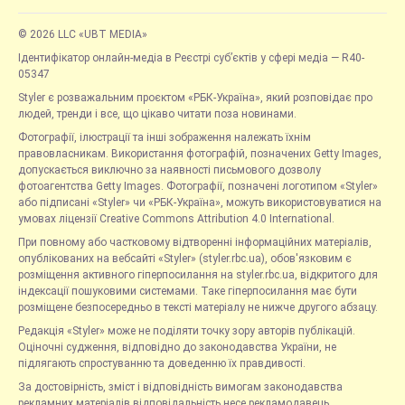
© 2026 LLC «UBT MEDIA»
Ідентифікатор онлайн-медіа в Реєстрі суб’єктів у сфері медіа — R40-
05347
Styler є розважальним проєктом «РБК-Україна», який розповідає про
людей, тренди і все, що цікаво читати поза новинами.
Фотографії, ілюстрації та інші зображення належать їхнім
правовласникам. Використання фотографій, позначених Getty Images,
допускається виключно за наявності письмового дозволу
фотоагентства Getty Images. Фотографії, позначені логотипом «Styler»
або підписані «Styler» чи «РБК-Україна», можуть використовуватися на
умовах ліцензії Creative Commons Attribution 4.0 International.
При повному або частковому відтворенні інформаційних матеріалів,
опублікованих на вебсайті «Styler» (styler.rbc.ua), обов'язковим є
розміщення активного гіперпосилання на styler.rbc.ua, відкритого для
індексації пошуковими системами. Таке гіперпосилання має бути
розміщене безпосередньо в тексті матеріалу не нижче другого абзацу.
Редакція «Styler» може не поділяти точку зору авторів публікацій.
Оціночні судження, відповідно до законодавства України, не
підлягають спростуванню та доведенню їх правдивості.
За достовірність, зміст і відповідність вимогам законодавства
рекламних матеріалів відповідальність несе рекламодавець.