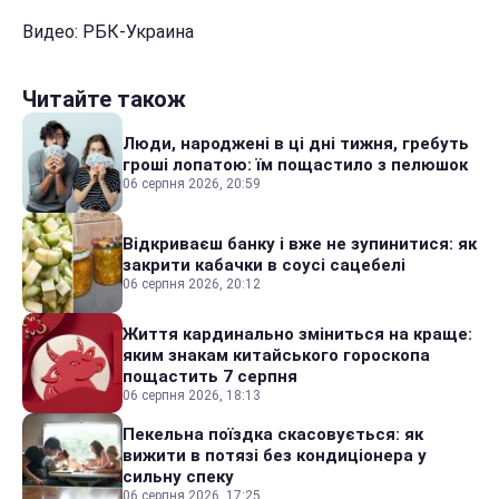
Видео: РБК-Украина
Читайте також
Люди, народжені в ці дні тижня, гребуть
гроші лопатою: їм пощастило з пелюшок
06 серпня 2026, 20:59
Відкриваєш банку і вже не зупинитися: як
закрити кабачки в соусі сацебелі
06 серпня 2026, 20:12
Життя кардинально зміниться на краще:
яким знакам китайського гороскопа
пощастить 7 серпня
06 серпня 2026, 18:13
Пекельна поїздка скасовується: як
вижити в потязі без кондиціонера у
сильну спеку
06 серпня 2026, 17:25