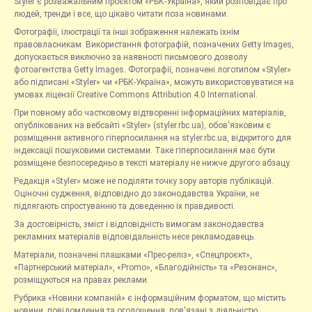
Styler є розважальним проєктом «РБК-Україна», який розповідає про
людей, тренди і все, що цікаво читати поза новинами.
Фотографії, ілюстрації та інші зображення належать їхнім
правовласникам. Використання фотографій, позначених Getty Images,
допускається виключно за наявності письмового дозволу
фотоагентства Getty Images. Фотографії, позначені логотипом «Styler»
або підписані «Styler» чи «РБК-Україна», можуть використовуватися на
умовах ліцензії Creative Commons Attribution 4.0 International.
При повному або частковому відтворенні інформаційних матеріалів,
опублікованих на вебсайті «Styler» (styler.rbc.ua), обов'язковим є
розміщення активного гіперпосилання на styler.rbc.ua, відкритого для
індексації пошуковими системами. Таке гіперпосилання має бути
розміщене безпосередньо в тексті матеріалу не нижче другого абзацу.
Редакція «Styler» може не поділяти точку зору авторів публікацій.
Оціночні судження, відповідно до законодавства України, не
підлягають спростуванню та доведенню їх правдивості.
За достовірність, зміст і відповідність вимогам законодавства
рекламних матеріалів відповідальність несе рекламодавець.
Матеріали, позначені плашками «Прес-реліз», «Спецпроєкт»,
«Партнерський матеріал», «Promo», «Благодійність» та «Резонанс»,
розміщуються на правах реклами.
Рубрика «Новини компаній» є інформаційним форматом, що містить
новини, повідомлення та оголошення, пов'язані з діяльністю