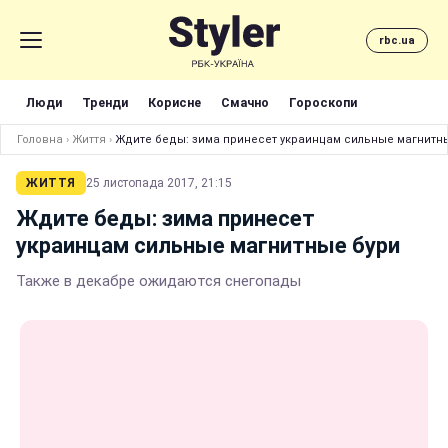
rbc.ua
Люди
Тренди
Корисне
Смачно
Гороскопи
Головна
›
Життя
›
Ждите беды: зима принесет украинцам сильные магнитн
ЖИТТЯ
25 листопада 2017, 21:15
Ждите беды: зима принесет
украинцам сильные магнитные бури
Также в декабре ожидаются снегопады