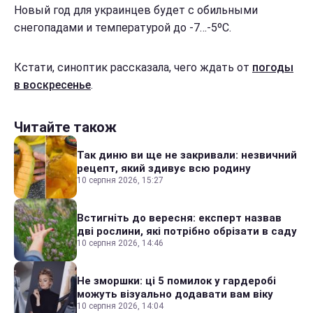
Новый год для украинцев будет с обильными
снегопадами и температурой до -7…-5ºС.
Кстати, синоптик рассказала, чего ждать от
погоды
в воскресенье
.
Читайте також
Так диню ви ще не закривали: незвичний
рецепт, який здивує всю родину
10 серпня 2026, 15:27
Встигніть до вересня: експерт назвав
дві рослини, які потрібно обрізати в саду
10 серпня 2026, 14:46
Не зморшки: ці 5 помилок у гардеробі
можуть візуально додавати вам віку
10 серпня 2026, 14:04