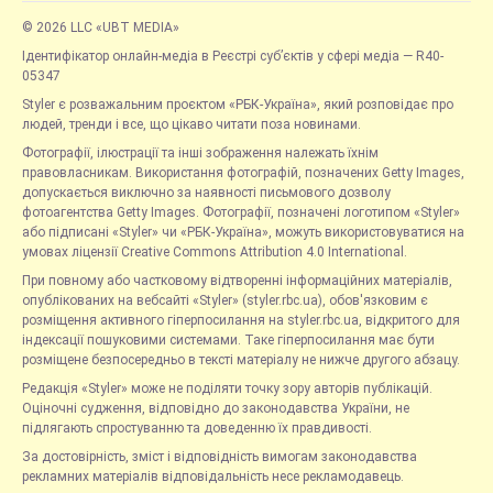
© 2026 LLC «UBT MEDIA»
Ідентифікатор онлайн-медіа в Реєстрі суб’єктів у сфері медіа — R40-
05347
Styler є розважальним проєктом «РБК-Україна», який розповідає про
людей, тренди і все, що цікаво читати поза новинами.
Фотографії, ілюстрації та інші зображення належать їхнім
правовласникам. Використання фотографій, позначених Getty Images,
допускається виключно за наявності письмового дозволу
фотоагентства Getty Images. Фотографії, позначені логотипом «Styler»
або підписані «Styler» чи «РБК-Україна», можуть використовуватися на
умовах ліцензії Creative Commons Attribution 4.0 International.
При повному або частковому відтворенні інформаційних матеріалів,
опублікованих на вебсайті «Styler» (styler.rbc.ua), обов'язковим є
розміщення активного гіперпосилання на styler.rbc.ua, відкритого для
індексації пошуковими системами. Таке гіперпосилання має бути
розміщене безпосередньо в тексті матеріалу не нижче другого абзацу.
Редакція «Styler» може не поділяти точку зору авторів публікацій.
Оціночні судження, відповідно до законодавства України, не
підлягають спростуванню та доведенню їх правдивості.
За достовірність, зміст і відповідність вимогам законодавства
рекламних матеріалів відповідальність несе рекламодавець.