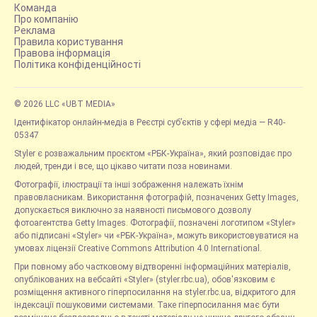
Команда
Про компанію
Реклама
Правила користування
Правова інформація
Політика конфіденційності
© 2026 LLC «UBT MEDIA»
Ідентифікатор онлайн-медіа в Реєстрі суб’єктів у сфері медіа — R40-
05347
Styler є розважальним проєктом «РБК-Україна», який розповідає про
людей, тренди і все, що цікаво читати поза новинами.
Фотографії, ілюстрації та інші зображення належать їхнім
правовласникам. Використання фотографій, позначених Getty Images,
допускається виключно за наявності письмового дозволу
фотоагентства Getty Images. Фотографії, позначені логотипом «Styler»
або підписані «Styler» чи «РБК-Україна», можуть використовуватися на
умовах ліцензії Creative Commons Attribution 4.0 International.
При повному або частковому відтворенні інформаційних матеріалів,
опублікованих на вебсайті «Styler» (styler.rbc.ua), обов'язковим є
розміщення активного гіперпосилання на styler.rbc.ua, відкритого для
індексації пошуковими системами. Таке гіперпосилання має бути