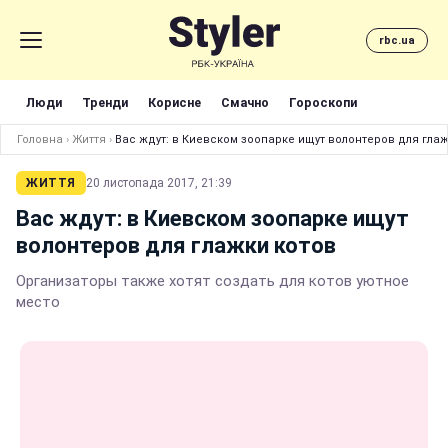
rbc.ua
Люди
Тренди
Корисне
Смачно
Гороскопи
Головна
›
Життя
›
Вас ждут: в Киевском зоопарке ищут волонтеров для глаж
ЖИТТЯ
20 листопада 2017, 21:39
Вас ждут: в Киевском зоопарке ищут
волонтеров для глажки котов
Организаторы также хотят создать для котов уютное
место