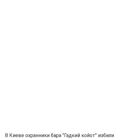
В Киеве охранники бара "Гадкий койот" избили