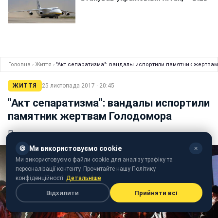
Головна
›
Життя
›
"Акт сепаратизма": вандалы испортили памятник жертва
ЖИТТЯ
25 листопада 2017 · 20:45
"Акт сепаратизма": вандалы испортили
памятник жертвам Голодомора
Памятник залили машинным маслом
🍪
Ми використовуємо cookie
✕
Ми використовуємо файли cookie для аналізу трафіку та
персоналізації контенту. Прочитайте нашу Політику
конфіденційності.
Детальніше
Відхилити
Прийняти всі