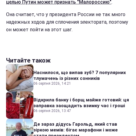
целью Путин может признать "Малороссию"
.
Она считает, что у президента России не так много
надежных ходов для сплочения электората, поэтому
он может пойти на этот шаг.
Читайте також
Наснилося, що випав зуб? 7 популярних
тлумачень із різних сонників
06 серпня 2026, 14:21
Відкрила банку і борщ майже готовий: ця
заправка заощадить взимку час і гроші
06 серпня 2026, 13:47
Де зараз дідусь Гарольд, який став
зіркою мемів: бігає марафони і може
стати президентом