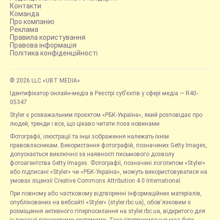
Контакти
Команда
Про компанію
Реклама
Правила користування
Правова інформація
Політика конфіденційності
© 2026 LLC «UBT MEDIA»
Ідентифікатор онлайн-медіа в Реєстрі суб’єктів у сфері медіа — R40-
05347
Styler є розважальним проєктом «РБК-Україна», який розповідає про
людей, тренди і все, що цікаво читати поза новинами.
Фотографії, ілюстрації та інші зображення належать їхнім
правовласникам. Використання фотографій, позначених Getty Images,
допускається виключно за наявності письмового дозволу
фотоагентства Getty Images. Фотографії, позначені логотипом «Styler»
або підписані «Styler» чи «РБК-Україна», можуть використовуватися на
умовах ліцензії Creative Commons Attribution 4.0 International.
При повному або частковому відтворенні інформаційних матеріалів,
опублікованих на вебсайті «Styler» (styler.rbc.ua), обов'язковим є
розміщення активного гіперпосилання на styler.rbc.ua, відкритого для
індексації пошуковими системами. Таке гіперпосилання має бути