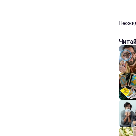
Неожид
Чита