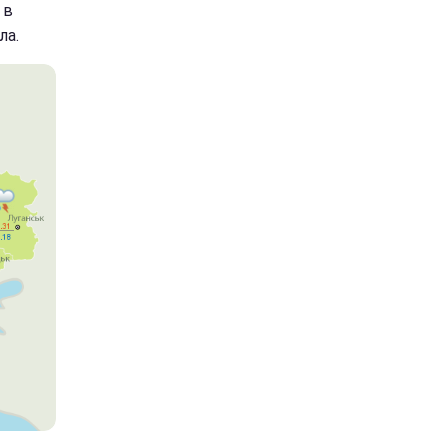
 в
ла.