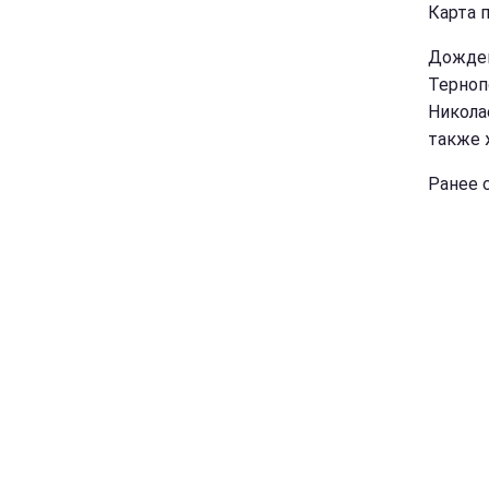
Карта п
Дождей
Терноп
Никола
также 
Ранее 