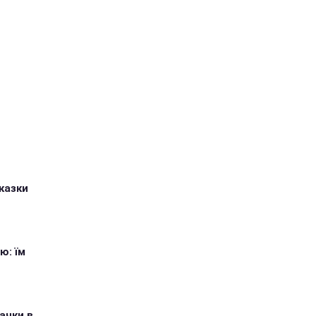
казки
ю: їм
ачки в