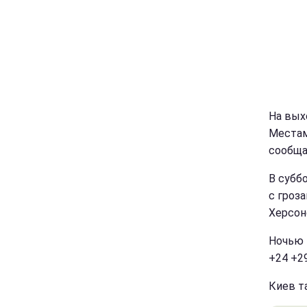
На выхо
Местам
сообщ
В субб
с гроз
Херсон
Ночью 
+24 +2
Киев т