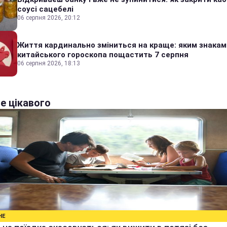
соусі сацебелі
06 серпня 2026, 20:12
Життя кардинально зміниться на краще: яким знакам
китайського гороскопа пощастить 7 серпня
06 серпня 2026, 18:13
е цікавого
НЕ