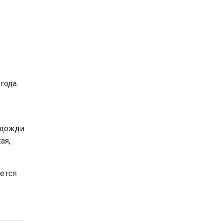
года.
и дожди
ая,
ется