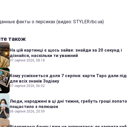
анные факты о персиках (видео: STYLER.rbc.ua)
йте також
На цій картинці є щось зайве: знайди за 20 секунд і
дізнайся, наскільки ти уважний
07 серпня 2026, 08:18
Кому усміхнеться доля 7 серпня: карти Таро дали під
для всіх знаків Зодіаку
07 серпня 2026, 06:02
Люди, народжені в ці дні тижня, гребуть гроші лопато
пощастило з пелюшок
06 серпня 2026, 20:59
Відкриваєш банку і вже не зупинитися: як закрити каб