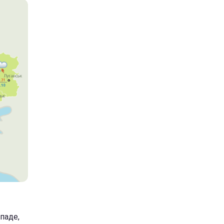
паде,