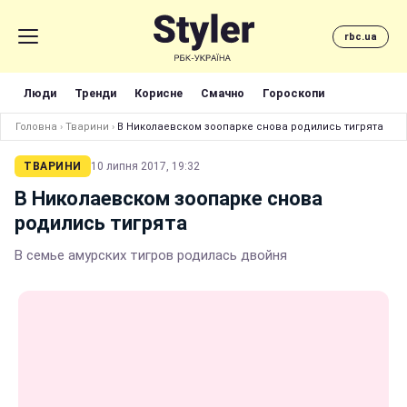
rbc.ua
Люди
Тренди
Корисне
Смачно
Гороскопи
Головна
›
Тварини
›
В Николаевском зоопарке снова родились тигрята
ТВАРИНИ
10 липня 2017, 19:32
В Николаевском зоопарке снова
родились тигрята
В семье амурских тигров родилась двойня