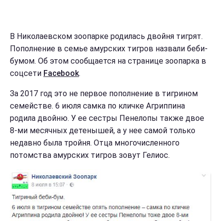
В Николаевском зоопарке родилась двойня тигрят.
Пополнение в семье амурских тигров назвали беби-
бумом. Об этом сообщается на странице зоопарка в
соцсети
Facebook
.
За 2017 год это не первое пополнение в тигрином
семействе. 6 июля самка по кличке Агриппина
родила двойню. У ее сестры Пенелопы также двое
8-ми месячных детенышей, а у нее самой только
недавно была тройня. Отца многочисленного
потомства амурских тигров зовут Гелиос.