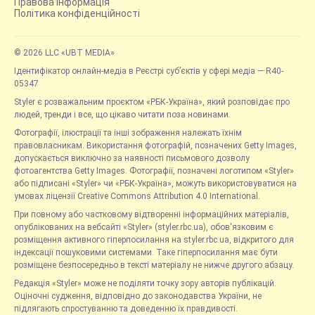
Правова інформація
Політика конфіденційності
© 2026 LLC «UBT MEDIA»
Ідентифікатор онлайн-медіа в Реєстрі суб’єктів у сфері медіа — R40-
05347
Styler є розважальним проєктом «РБК-Україна», який розповідає про
людей, тренди і все, що цікаво читати поза новинами.
Фотографії, ілюстрації та інші зображення належать їхнім
правовласникам. Використання фотографій, позначених Getty Images,
допускається виключно за наявності письмового дозволу
фотоагентства Getty Images. Фотографії, позначені логотипом «Styler»
або підписані «Styler» чи «РБК-Україна», можуть використовуватися на
умовах ліцензії Creative Commons Attribution 4.0 International.
При повному або частковому відтворенні інформаційних матеріалів,
опублікованих на вебсайті «Styler» (styler.rbc.ua), обов'язковим є
розміщення активного гіперпосилання на styler.rbc.ua, відкритого для
індексації пошуковими системами. Таке гіперпосилання має бути
розміщене безпосередньо в тексті матеріалу не нижче другого абзацу.
Редакція «Styler» може не поділяти точку зору авторів публікацій.
Оціночні судження, відповідно до законодавства України, не
підлягають спростуванню та доведенню їх правдивості.