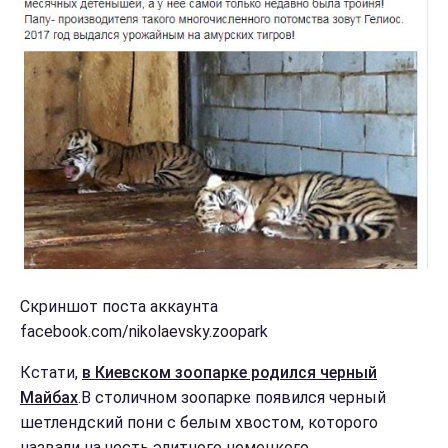
Скриншот поста аккаунта
facebook.com/nikolaevsky.zoopark
Кстати,
в Киевском зоопарке родился черный
Майбах
.В столичном зоопарке появился черный
шетлендский пони с белым хвостом, которого
назвали на честь элитного немецкого