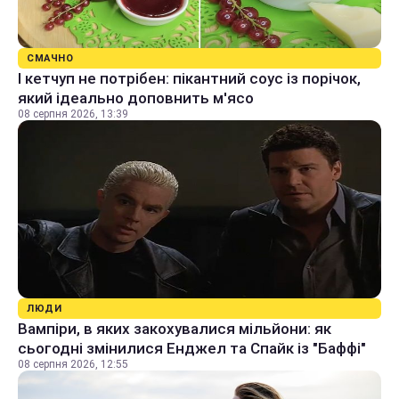
СМАЧНО
І кетчуп не потрібен: пікантний соус із порічок,
який ідеально доповнить м'ясо
08 серпня 2026, 13:39
ЛЮДИ
Вампіри, в яких закохувалися мільйони: як
сьогодні змінилися Енджел та Спайк із "Баффі"
08 серпня 2026, 12:55