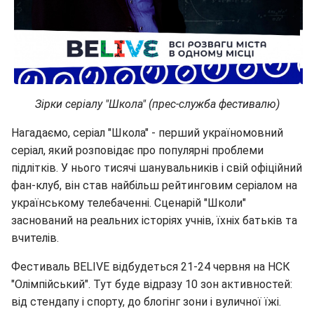
Зірки серіалу "Школа" (прес-служба фестивалю)
Нагадаємо, серіал "Школа" - перший україномовний
серіал, який розповідає про популярні проблеми
підлітків. У нього тисячі шанувальників і свій офіційний
фан-клуб, він став найбільш рейтинговим серіалом на
українському телебаченні. Сценарій "Школи"
заснований на реальних історіях учнів, їхніх батьків та
вчителів.
Фестиваль BELIVE відбудеться 21-24 червня на НСК
"Олімпійський". Тут буде відразу 10 зон активностей:
від стендапу і спорту, до блогінг зони і вуличної їжі.