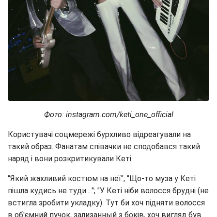
Фото: instagram.com/keti_one_official
Користувачі соцмережі бурхливо відреагували на
такий образ. Фанатам співачки не сподобався такий
наряд і вони розкритикували Кеті.
"Який жахливий костюм на неї"; "Що-то муза у Кеті
пішла кудись не туди...."; "У Кеті ніби волосся брудні (не
встигла зробити укладку). Тут би хоч підняти волосся
в об'ємний пучок, зализанный з боків, хоч вигляд був