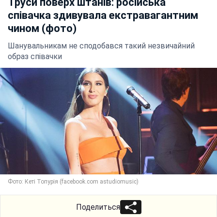
Труси поверх штанів: російська
співачка здивувала екстравагантним
чином (фото)
Шанувальникам не сподобався такий незвичайний
образ співачки
Фото: Кеті Топурія (facebook.com astudiomusic)
Поделиться