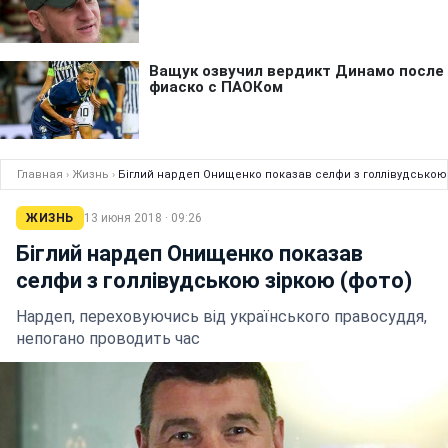
Главная
›
Жизнь
›
Біглий нардеп Онищенко показав селфи з голлівудською 
ЖИЗНЬ
13 июня 2018 · 09:26
Біглий нардеп Онищенко показав
селфи з голлівудською зіркою (фото)
Нардеп, переховуючись від українського правосуддя,
непогано проводить час