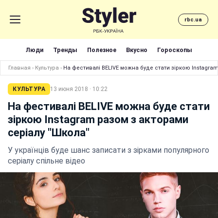
rbc.ua
Люди
Тренды
Полезное
Вкусно
Гороскопы
Главная
›
Культура
›
На фестивалі BELIVE можна буде стати зіркою Instagram
КУЛЬТУРА
13 июня 2018 · 10:22
На фестивалі BELIVE можна буде стати
зіркою Instagram разом з акторами
серіалу "Школа"
У українців буде шанс записати з зірками популярного
серіалу спільне відео