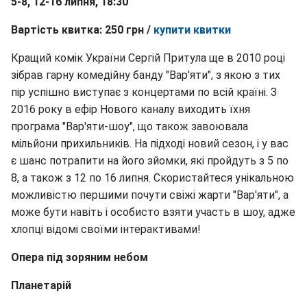
5-8, 12-16 липня, 18:30
Вартість квитка: 250 грн /
купити квитки
Кращий комік України Сергій Притула ще в 2010 році
зібрав гарну комедійну банду "Вар'яти", з якою з тих
пір успішно виступає з концертами по всій країні. З
2016 року в ефір Нового каналу виходить їхня
програма "Вар'яти-шоу", що також завоювала
мільйони прихильників. На підході новий сезон, і у вас
є шанс потрапити на його зйомки, які пройдуть з 5 по
8, а також з 12 по 16 липня. Скористайтеся унікальною
можливістю першими почути свіжі жарти "Вар'яти", а
може бути навіть і особисто взяти участь в шоу, адже
хлопці відомі своїми інтерактивами!
Опера під зоряним небом
Планетарій