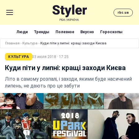
rbc.ua
Люди
Тренды
Полезное
Вкусно
Гороскопы
Главная
›
Культура
›
Куди піти у липні: кращі заходи Києва
КУЛЬТУРА
03 июля 2018 · 17:25
Куди піти у липні: кращі заходи Києва
Літо в самому розпалі, і заходи, якими буде насичений
липень, не дають про це забути