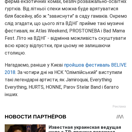
ферма екзотичних комах, безліч розважально-освітніх
гуртків. Від літньої спеки можна буде врятуватися
біля басейну, або ж "зависнути" в саду гамаків. Окремо
слід згадати, що цього літа ВДНГ прийме такі музичні
фестивалі, як Atlas Weekend, PROSTONEBA і Bad Mama
Fest. Літо на ВДНГ - відмінна можливість скуштувати
всю красу відпустки, при цьому не залишаючи
столицю.
Нагадаємо, раніше у Києві
пройшов фестиваль BELIVE
2018
. За чотири дні на НСК "Олімпійський" виступили
такі легендарні артисти, як Jamiroquai, Everything
Everything, HURTS, HONNE, Parov Stelar Band і багато
інших.