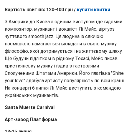
Вартість квитків: 120-400 грн /
купити квитки
З Америки до Києва з єдиним виступом їде відомий
композитор, музикант і вокаліст Лі Мейс, віртуоз
чуттєвого smooth jazz. Ця людина із сяючою
посмішкою намагається вкладати в свою музику
філософію, якої дотримується і на життєвому шляху.
Ще будучи підлітком в рідному Техасі, Мейс писав
християнську музику і їздив з гастролями
Сполученими Штатами Америки. Його платівка "Shine
your love" здобула артисту популярність по всій країні.
На концерті 6 липня Лі Мейс виступить з командою
українських музикантів.
Santa Muerte Carnival
Арт-завод Платформа
13-15 липня