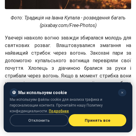
Фото: Традиція на Івана Купала - розведення багать
(pixabay.com/Free-Photos)
Увечері навколо вогню завжди збиралася молодь для
святкових розваг. Влаштовувалися змагання на
найвищий стрибок через вогонь. Закохані пари за
допомогою купальського вогнища перевіряли свої
почуття. Хлопець з дівчиною бралися за руки і
стрибали через вогонь. Якщо в момент стрибка вони
не рознімали рук, це означало, що їх кохання буде
міцним і довгим.
🍪
Мы используем cookie
✕
Мы используем файлы cookie для анализа трафика и
Світло купальського вогню відганяло злих духів і
персонализации контента. Прочитайте нашу Политику
недуги, тому наприкінці свята до багаття приводили
конфиденциальности.
Подробнее
домашніх тварин, а також спалювали одяг хворих
Отклонить
Принять все
родичів.