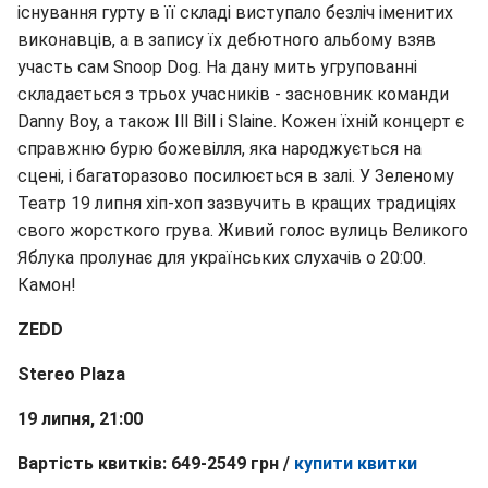
існування гурту в її складі виступало безліч іменитих
виконавців, а в запису їх дебютного альбому взяв
участь сам Snoop Dog. На дану мить угрупованні
складається з трьох учасників - засновник команди
Danny Boy, а також Ill Bill і Slaine. Кожен їхній концерт є
справжню бурю божевілля, яка народжується на
сцені, і багаторазово посилюється в залі. У Зеленому
Театр 19 липня хіп-хоп зазвучить в кращих традиціях
свого жорсткого грува. Живий голос вулиць Великого
Яблука пролунає для українських слухачів о 20:00.
Камон!
ZEDD
Stereo Plaza
19 липня, 21:00
Вартість квитків: 649-2549 грн /
купити квитки