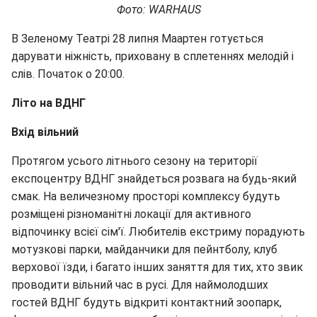
Фото: WARHAUS
В Зеленому Театрі 28 липня Маартен готується
дарувати ніжність, приховану в сплетеннях мелодій і
слів. Початок о 20:00.
Літо на ВДНГ
Вхід вільний
Протягом усього літнього сезону на території
експоцентру ВДНГ знайдеться розвага на будь-який
смак. На величезному просторі комплексу будуть
розміщені різноманітні локації для активного
відпочинку всієї сім'ї. Любителів екстриму порадують
мотузкові парки, майданчики для пейнтболу, клуб
верхової їзди, і багато інших заняття для тих, хто звик
проводити вільний час в русі. Для наймолодших
гостей ВДНГ будуть відкриті контактний зоопарк,