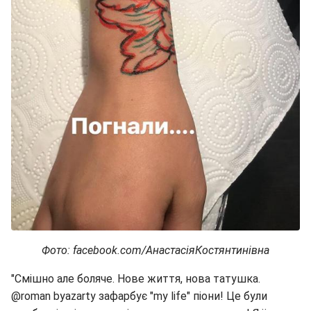
Фото: facebook.com/АнастасіяКостянтинівна
"Смішно але боляче. Нове життя, нова татушка.
@roman byazarty зафарбує "my life" піони! Це були