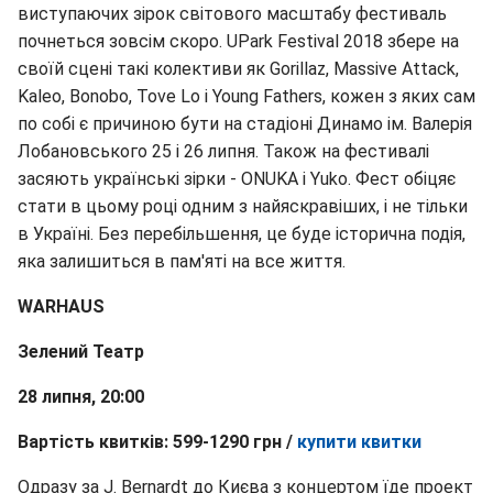
виступаючих зірок світового масштабу фестиваль
почнеться зовсім скоро. UPark Festival 2018 збере на
своїй сцені такі колективи як Gorillaz, Massive Attack,
Kaleo, Bonobo, Tove Lo і Young Fathers, кожен з яких сам
по собі є причиною бути на стадіоні Динамо ім. Валерія
Лобановського 25 і 26 липня. Також на фестивалі
засяють українські зірки - ONUKA і Yukо. Фест обіцяє
стати в цьому році одним з найяскравіших, і не тільки
в Україні. Без перебільшення, це буде історична подія,
яка залишиться в пам'яті на все життя.
WARHAUS
Зелений Театр
28 липня, 20:00
Вартість квитків: 599-1290 грн /
купити квитки
Одразу за J. Bernardt до Києва з концертом їде проект