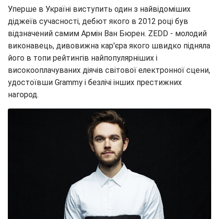
Уперше в Україні виступить один з найвідоміших
діджеїв сучасності, дебют якого в 2012 році був
відзначений самим Армін Ван Бюрен. ZEDD - молодий
виконавець, дивовижна кар'єра якого швидко підняла
його в топи рейтингів найпопулярніших і
високооплачуваних діячів світової електронної сцени,
удостоївши Grammy і безлічі інших престижних
нагород.