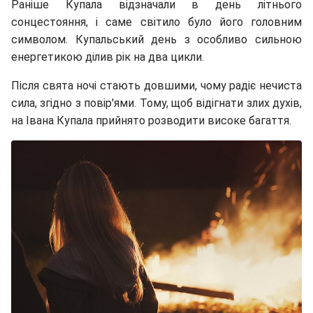
Раніше Купала відзначали в день літнього
сонцестояння, і саме світило було його головним
символом. Купальський день з особливо сильною
енергетикою ділив рік на два цикли.
Після свята ночі стають довшими, чому радіє нечиста
сила, згідно з повір'ями. Тому, щоб відігнати злих духів,
на Івана Купала прийнято розводити високе багаття.