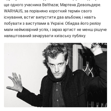
ще одного учасника Balthazar, Мартена Девольдере.
WARHAUS, за порівняно короткий термін свого
існування, встиг випустити два альбоми, і навіть
побувати з виступами в Україні. Обидва його релізу
мали неймовірний успіх, і зараз артист не менш рішуче
налаштований зачарувати київську публіку.