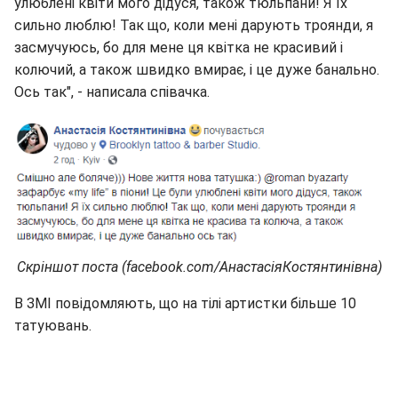
улюблені квіти мого дідуся, також тюльпани! Я їх
сильно люблю! Так що, коли мені дарують троянди, я
засмучуюсь, бо для мене ця квітка не красивий і
колючий, а також швидко вмирає, і це дуже банально.
Ось так", - написала співачка.
Скріншот поста (facebook.com/АнастасіяКостянтинівна)
В ЗМІ повідомляють, що на тілі артистки більше 10
татуювань.