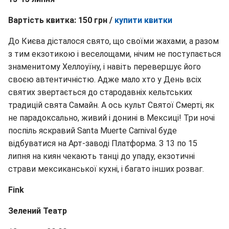
Вартість квитка: 150 грн /
купити квитки
До Києва дісталося свято, що своїми жахами, а разом
з тим екзотикою і веселощами, нічим не поступається
знаменитому Хеллоуїну, і навіть перевершує його
своєю автентичністю. Адже мало хто у День всіх
святих звертається до стародавніх кельтських
традицій свята Самайн. А ось культ Святої Смерті, як
не парадоксально, живий і донині в Мексиці! Три ночі
поспіль яскравий Santa Muerte Carnival буде
відбуватися на Арт-заводі Платформа. З 13 по 15
липня на киян чекають танці до упаду, екзотичні
страви мексиканської кухні, і багато інших розваг.
Fink
Зелений Театр