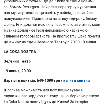
українських слухачів, їде до Києва зі своїм новим
альбомом Resurgam. Цей реліз перегорнув уявлення
про музику виконавця навіть у найвідданіших його
шанувальників. Працюючи на стику інді-року, блюзу і
фолку, Fink домігся воістину неземного звучання, коли
музика доповнюється неймовірною харизмою і
сильним голосом артиста. Не пропустіть шанс почути
це вживу на сцені Зеленого Театру о 20:00 18 липня.
LA COKA NOSTRA
Зелений Театр
19 липня, 20:00
Вартість квитків: 649-1099 грн /
купити квитки
Щаслива можливість для всіх поціновувачів
справжнього хардкор хіп-хопу - нью-йоркські репери
La Coka Nostra знову їдуть до Києва! За історію