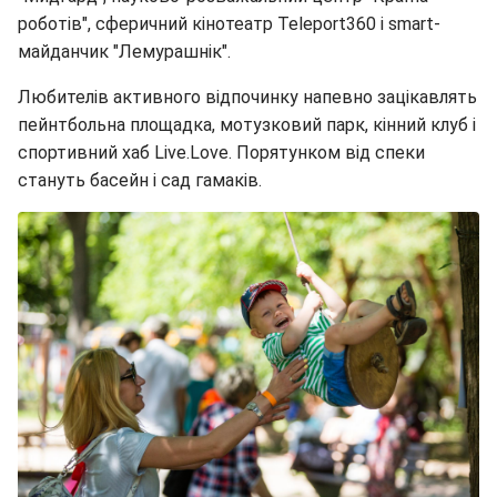
роботів", сферичний кінотеатр Teleport360 і smart-
майданчик "Лемурашнік".
Любителів активного відпочинку напевно зацікавлять
пейнтбольна площадка, мотузковий парк, кінний клуб і
спортивний хаб Live.Love. Порятунком від спеки
стануть басейн і сад гамаків.