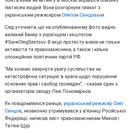
політв'язнів на мітингу в Москві зібралося близько
півтисячі людей. Вони розгорнули плакат з
українським режисером
Олегом Сенцовым
.
Слід уточнити, що на опублікованому фото видно
великий банер з українцем і хештегом
#SaveOlegSentsov. В акції протесту взяли не тільки
активісти та правозахисники, а також і кілька
опозиційних політичних партій РФ.
"Ми хочемо звернути увагу суспільства на
катастрофічну ситуацію в країні щодо порушення
основних прав і свобод громадян", - сказав один з
організаторів заходу Лев Пономарьов.
Як повідомлялося раніше,
український режисер Олег
Сенцов
, незаконно утримувався у в'язниці Російської
Федерації, написав лист правозахисникам Миколі і
Тетяні Щур.