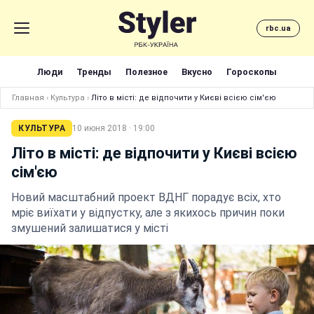
rbc.ua
Люди
Тренды
Полезное
Вкусно
Гороскопы
Главная
›
Культура
›
Літо в місті: де відпочити у Києві всією сім'єю
КУЛЬТУРА
10 июня 2018 · 19:00
Літо в місті: де відпочити у Києві всією
сім'єю
Новий масштабний проект ВДНГ порадує всіх, хто
мріє виїхати у відпустку, але з якихось причин поки
змушений залишатися у місті