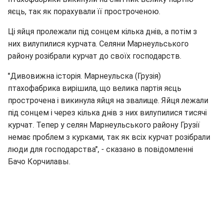
яєць, так як порахували її простроченою.
Ці яйця пролежали під сонцем кілька днів, а потім з
них вилупилися курчата. Селяни Марнеульського
району розібрали курчат до своїх господарств.
"Дивовижна історія. Марнеульска (Грузія)
птахофабрика вирішила, що велика партія яєць
прострочена і викинула яйця на звалище. Яйця лежали
під сонцем і через кілька днів з них вилупилися тисячі
курчат. Тепер у селян Марнеульського району Грузії
немає проблем з курками, так як всіх курчат розібрали
люди для господарства", - сказано в повідомленні
Бачо Корчилавы.