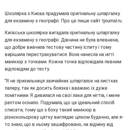
Школярка з Києва придумала оригінальну шпаргалку
для екзамену з географії. Про це пише сайт tjournal.ru.
Київська школярка вигадала оригінальну шпаргалку
для екзамену з географії. Дівчина не була впевнена,
що добре вивчила тестову частину іспиту і тому
вирішила перестрахуватися. Вона нанесла на нігті
манікюр з точками. Кожна точка відповідала певним
відповідям до тесту.
"Я не прихильниця звичайних шпаргалок на листках
паперу, так як досить боязка і вважаю їх дуже
помітними. Я дивилася на свої лаки для нігтів, і мене
раптом осінило. Подумала, що це ідеальний спосіб
списати, тому що з боку такий манікюр в
різнокольорову цятку виглядає цілком буденно, але я-
то знаю, що в ньому зашифровано, на відміну від