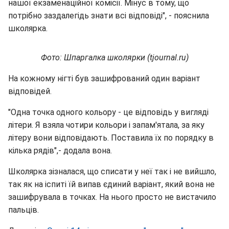
нашої екзаменаційної комісії. Мінус в тому, що
потрібно заздалегідь знати всі відповіді", - пояснила
школярка.
Фото: Шпаргалка школярки (tjournal.ru)
На кожному нігті був зашифрований один варіант
відповідей.
"Одна точка одного кольору - це відповідь у вигляді
літери. Я взяла чотири кольори і запам'ятала, за яку
літеру вони відповідають. Поставила їх по порядку в
кілька рядів",- додала вона.
Школярка зізналася, що списати у неї так і не вийшло,
так як на іспиті їй випав єдиний варіант, який вона не
зашифрувала в точках. На нього просто не вистачило
пальців.