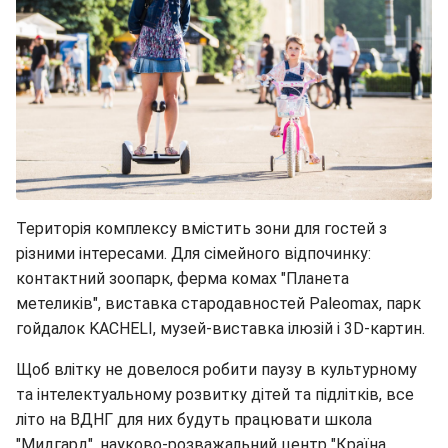
Територія комплексу вмістить зони для гостей з
різними інтересами. Для сімейного відпочинку:
контактний зоопарк, ферма комах "Планета
метеликів", виставка стародавностей Paleomax, парк
гойдалок KACHELI, музей-виставка ілюзій і 3D-картин.
Щоб влітку не довелося робити паузу в культурному
та інтелектуальному розвитку дітей та підлітків, все
літо на ВДНГ для них будуть працювати школа
"Мидгард", науково-розважальний центр "Країна