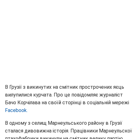
В Грузії з викинутих на смітник прострочених яєць
вилупилися курчата. Про це повідомляє журналіст
Бачо Корчілава на своїй сторінці в соціальній мережі
Facebook.
В одному з селищ Марнеульського району в Грузії
сталася дивовижна історія. Працівники Марнеульскої
птахофабрики викинули на смітник велику партію