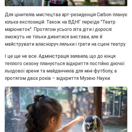
Для цінителів мистецтва арт-резиденція Carbon планує
кілька експозицій. Також на ВДНГ переїде "Театр
маріонеток". Протягом усього літа діти і дорослі
зможуть не тільки дивитися вистави, але й
майструвати власноруч ляльки і грати на сцені театру.
І це ще не все. Адміністрація заявила, що до кінця
теплого сезону планується відкриття постійно діючої
льодової арени та майданчиків для міні-футболу, а
протягом двох років – відкриття Музею Науки.