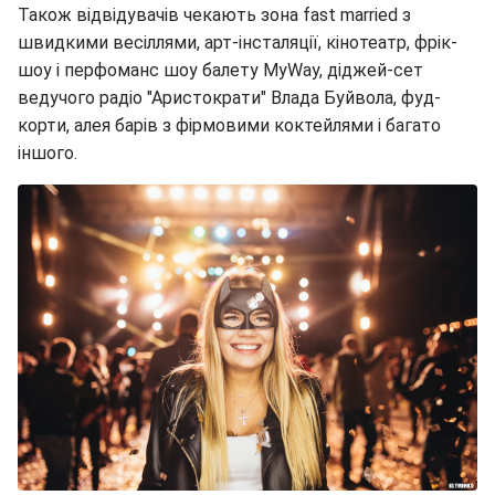
Також відвідувачів чекають зона fast married з
швидкими весіллями, арт-інсталяції, кінотеатр, фрік-
шоу і перфоманс шоу балету MyWay, діджей-сет
ведучого радіо "Аристократи" Влада Буйвола, фуд-
корти, алея барів з фірмовими коктейлями і багато
іншого.