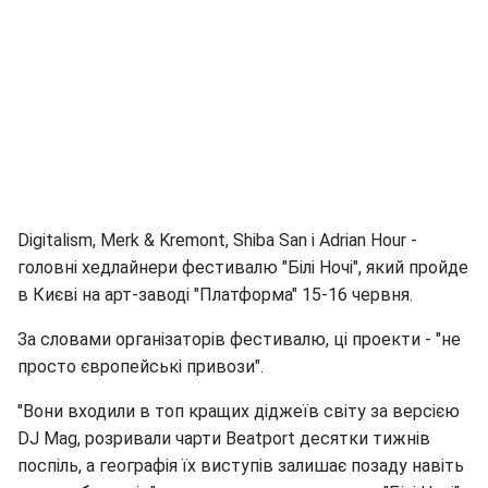
Digitalism, Merk & Kremont, Shiba San і Adrian Hour -
головні хедлайнери фестивалю "Білі Ночі", який пройде
в Києві на арт-заводі "Платформа" 15-16 червня.
За словами організаторів фестивалю, ці проекти - "не
просто європейські привози".
"Вони входили в топ кращих діджеїв світу за версією
DJ Mag, розривали чарти Beatport десятки тижнів
поспіль, а географія їх виступів залишає позаду навіть