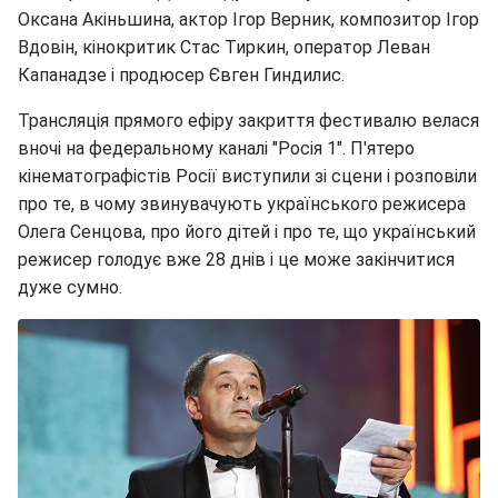
Оксана Акіньшина, актор Ігор Верник, композитор Ігор
Вдовін, кінокритик Стас Тиркин, оператор Леван
Капанадзе і продюсер Євген Гиндилис.
Трансляція прямого ефіру закриття фестивалю велася
вночі на федеральному каналі "Росія 1". П'ятеро
кінематографістів Росії виступили зі сцени і розповіли
про те, в чому звинувачують українського режисера
Олега Сенцова, про його дітей і про те, що український
режисер голодує вже 28 днів і це може закінчитися
дуже сумно.