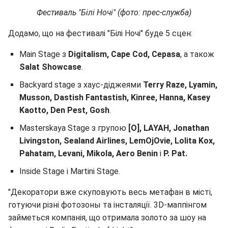
Фестиваль "Білі Ночі" (фото: прес-служба)
Додамо, що на фестивалі "Білі Ночі" буде 5 сцен:
Main Stage з
Digitalism, Cape Cod, Cepasa
, а також
Salat Showcase
.
Backyard stage з хаус-діджеями
Terry Raze, Lyamin,
Musson, Dastish Fantastish, Kinree, Hanna, Kasey
Kaotto, Den Pest, Gosh
.
Masterskaya Stage з групою
[O], LAYAH, Jonathan
Livingston, Sealand Airlines, LemOjOvie, Lolita Kox,
Pahatam, Levani, Mikola, Aero Benin
і
P. Pat.
Inside Stage і Martini Stage.
"Декоратори вже скуповують весь метафан в місті,
готуючи різні фотозоны та інсталяції. 3D-маппінгом
займеться компанія, що отримала золото за шоу на