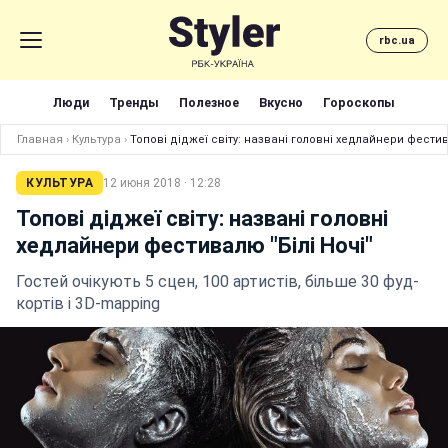
rbc.ua
Люди
Тренды
Полезное
Вкусно
Гороскопы
Главная
›
Культура
›
Топові діджеї світу: названі головні хедлайнери фестив
КУЛЬТУРА
12 июня 2018 · 12:28
Топові діджеї світу: названі головні
хедлайнери фестивалю "Білі Ночі"
Гостей очікують 5 сцен, 100 артистів, більше 30 фуд-
кортів і 3D-mapping