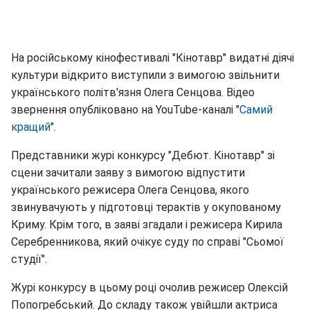
На російському кінофестивалі "Кінотавр" видатні діячі
культури відкрито виступили з вимогою звільнити
українського політв'язня Олега Сенцова. Відео
звернення опубліковано на YouTube-каналі "
Самий
кращий
".
Представники журі конкурсу "Дебют. Кінотавр" зі
сцени зачитали заяву з вимогою відпустити
українського режисера Олега Сенцова, якого
звинувачують у підготовці терактів у окупованому
Криму. Крім того, в заяві згадали і режисера Кирила
Серебренникова, який очікує суду по справі "Сьомої
студії".
Журі конкурсу в цьому році очолив режисер Олексій
Попогребський. До складу також увійшли актриса