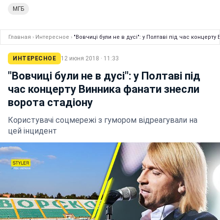
МГБ
Главная
›
Интересное
›
"Вовчиці були не в дусі": у Полтаві під час концерт
ИНТЕРЕСНОЕ
12 июня 2018 · 11:33
"Вовчиці були не в дусі": у Полтаві під
час концерту Винника фанати знесли
ворота стадіону
Користувачі соцмережі з гумором відреагували на
цей інцидент