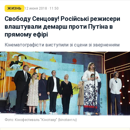
ЖИЗНЬ
12 июня 2018 · 11:50
Свободу Сенцову! Російські режисери
влаштували демарш проти Путіна в
прямому ефірі
Кінематографісти виступили зі сцени зі зверненням
Фото: Кінофестиваль "Кінотавр" (kinotavr.ru)