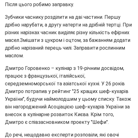
Після цього робимо заправку.
Зубчики часнику розділити на дві частини. Першу
дрібно нарубати, а другу натерти на дрібній тертці. При
різних нарізках часник виділяє різну кількість ефірних
масел.Змішати з цукром і оцтом, за бажанням додати
дрібно нарізаний перець чилі. Заправити рослинним
маслом.
Дмитро Горовенко – кулінар з 19-річним досвідом,
працює з французької, італійської,
середземноморської та азіатської кухні. У 26 років
Дмитро потрапив у рейтинг "25 кращих шеф-кухарів
України", будучи наймолодшим у цьому списку. Також
він нагороджений Асоціацією шеф-кухарів України за
внесок в кулінарне розвиток Києва. Крім того,
Дмитро є співзасновником проекту "Шефи".
До речі, нещодавно експерти розповіли, які овочі