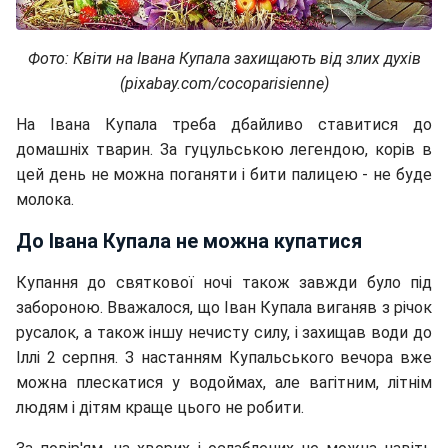
Фото: Квіти на Івана Купала захищають від злих духів
(pixabay.com/cocoparisienne)
На Івана Купала треба дбайливо ставитися до
домашніх тварин. За гуцульською легендою, корів в
цей день не можна поганяти і бити палицею - не буде
молока.
До Івана Купала не можна купатися
Купання до святкової ночі також завжди було під
забороною. Вважалося, що Іван Купала виганяв з річок
русалок, а також іншу нечисту силу, і захищав води до
Іллі 2 серпня. З настанням Купальського вечора вже
можна плескатися у водоймах, але вагітним, літнім
людям і дітям краще цього не робити.