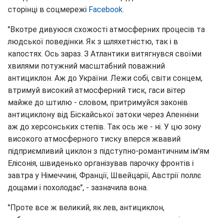
сторінці в соцмережі
Facebook
.
"Вкотре дивуюся схожості атмосферних процесів та
людської поведінки. Як з шляхетністю, так і в
капостях. Ось зараз. З Атлантики витягнувся своїми
хвилями потужний масштабний поважний
антициклон. Аж до України. Лежи собі, світи сонцем,
втримуй високий атмосферний тиск, гаси вітер
майже до штилю - словом, притримуйся законів
антициклону від Біскайської затоки через Апенніни
аж до херсонських степів. Так ось же - ні. У цю зону
високого атмосферного тиску вперся жвавий
підприємливий циклон з підступно-романтичним ім'ям
Елісонія, швиденько організував парочку фронтів і
завтра у Німеччині, Франції, Швейцарії, Австрії поллє
дощами і похолодає", - зазначила вона.
"Проте все ж великий, як лев, антициклон,