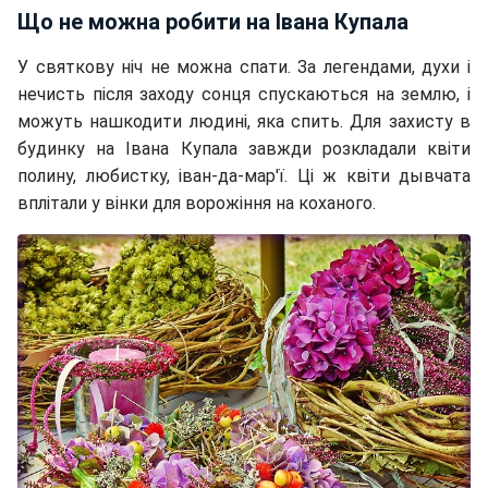
Що не можна робити на Івана Купала
У святкову ніч не можна спати. За легендами, духи і
нечисть після заходу сонця спускаються на землю, і
можуть нашкодити людині, яка спить. Для захисту в
будинку на Івана Купала завжди розкладали квіти
полину, любистку, іван-да-мар'ї. Ці ж квіти дывчата
вплітали у вінки для ворожіння на коханого.