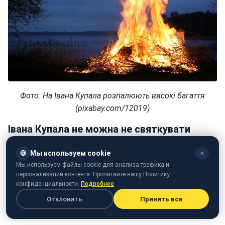
Фото: На Івана Купала розпалюють високі багаття
(pixabay.com/12019)
Івана Купала не можна не святкувати
У Купальську ніч не можна залишатися вдома. За
🍪
Мы используем cookie
✕
старих часів до святкування приєднувалися всі жителі
Мы используем файлы cookie для анализа трафика и
сіл. Ту жінку, яка не приходила до багаття на Купала,
персонализации контента. Прочитайте нашу Политику
конфиденциальности.
Подробнее
називали відьмою. Святковий вогонь завжди
Отклонить
Принять все
вважався очисним від пристріту і цілющим хвороби
людей та худоби.