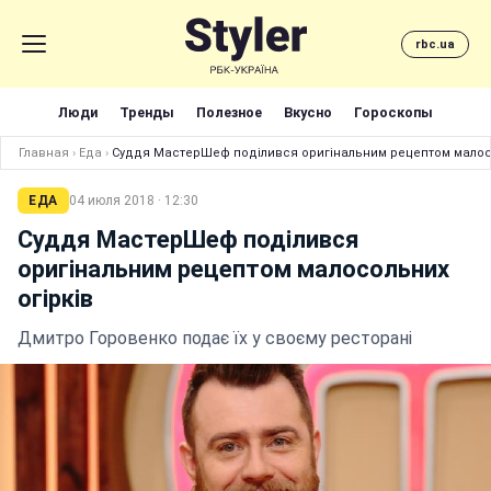
rbc.ua
Люди
Тренды
Полезное
Вкусно
Гороскопы
Главная
›
Еда
›
Суддя МастерШеф поділився оригінальним рецептом малосо
ЕДА
04 июля 2018 · 12:30
Суддя МастерШеф поділився
оригінальним рецептом малосольних
огірків
Дмитро Горовенко подає їх у своєму ресторані