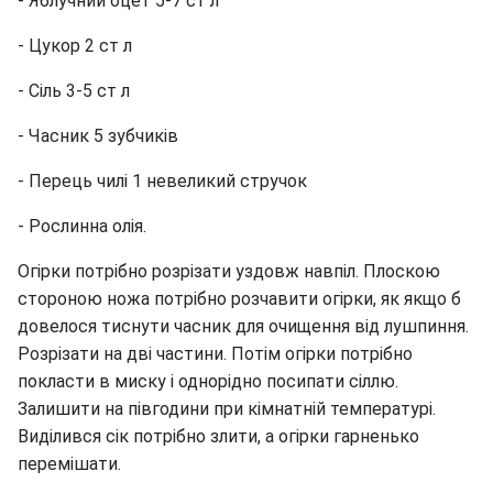
- Яблучний оцет 5-7 ст л
- Цукор 2 ст л
- Сіль 3-5 ст л
- Часник 5 зубчиків
- Перець чилі 1 невеликий стручок
- Рослинна олія.
Огірки потрібно розрізати уздовж навпіл. Плоскою
стороною ножа потрібно розчавити огірки, як якщо б
довелося тиснути часник для очищення від лушпиння.
Розрізати на дві частини. Потім огірки потрібно
покласти в миску і однорідно посипати сіллю.
Залишити на півгодини при кімнатній температурі.
Виділився сік потрібно злити, а огірки гарненько
перемішати.