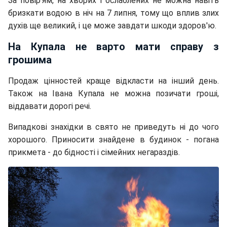
За повір'ям, на хворих і ослаблених не можна навіть
бризкати водою в ніч на 7 липня, тому що вплив злих
духів ще великий, і це може завдати шкоди здоров'ю.
На Купала не варто мати справу з
грошима
Продаж цінностей краще відкласти на інший день.
Також на Івана Купала не можна позичати гроші,
віддавати дорогі речі.
Випадкові знахідки в свято не приведуть ні до чого
хорошого. Приносити знайдене в будинок - погана
прикмета - до бідності і сімейних негараздів.