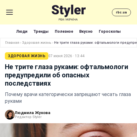
rbc.ua
Люди
Тренды
Полезное
Вкусно
Гороскопы
Главная
›
Здоровая жизнь
›
Не трите глаза руками: офтальмологи предупр
ЗДОРОВАЯ ЖИЗНЬ
07 июня 2026 · 13:44
Не трите глаза руками: офтальмологи
предупредили об опасных
последствиях
Почему врачи категорически запрещают чесать глаза
руками
Людмила Жукова
Редактор Styler