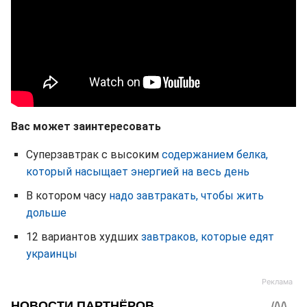
Вас может заинтересовать
Суперзавтрак с высоким
содержанием белка,
который насыщает энергией на весь день
В котором часу
надо завтракать, чтобы жить
дольше
12 вариантов худших
завтраков, которые едят
украинцы