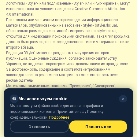
логотипом «Styler» или подписанные «Styler» или «РБК-Украина», могут
использоваться на условиях лицензии Creative Commons Attribution
4.0 International.
При полном или частичном воспроизведении информационных
материалов, опубликованных на вебсайте «Styler» (styler.rbc.ua),
обязательно размещение активной гиперссылки на styler.rbc.ua,
открытой для индексации поисковыми системами. Такая гиперссылка
должна быть размещена непосредственно в тексте материала не ниже
второго абзаца.
Редакция "Styler" может не разделять точку зрения авторов
публикаций. Оценочные суждения, согласно законодательству
Украины, не подлежат опровержению и доказыванию их правдивости.
За достоверность, содержание и соответствие требованиям
законодательства рекламных материалов ответственность несет
рекламодатель.
Материалы, отмеченные плашками "Пресс-релиз", "Спецпроект",
"Партнерский материал", "Promo", "Благотворительность" и "Резонанс",
размещаются на правах рекламы.
🍪
Мы используем cookie
✕
Рубрика «Новости компаний» является информационным форматом,
Мы используем файлы cookie для анализа трафика и
содержащим новости, сообщения и объявления, связанные с
персонализации контента. Прочитайте нашу Политику
деятельностью компаний, и основывается на информации,
конфиденциальности.
Подробнее
предоставленной соответствующими компаниями. Редакция не несет
ответственности за достоверность такой информации.
Отклонить
Принять все
Онлайн-медиа «Styler» предназначено для лиц от 21 года.