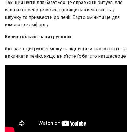
Так, цей напій для багатьох це справжній ритуал. Але
кава натщесерце може підвищити кислотність у
шлунку та призвести до печії. Варто змінити це для
власного комфорту.
Велика кількість цитрусових
Як і кава, цитрусові можуть підвищити кислотність та
викликати печію, якщо ви з'їсте їх багато натщесерце.