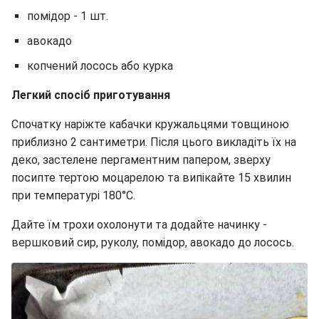
помідор - 1 шт.
авокадо
копчений лосось або курка
Легкий спосіб приготування
Спочатку наріжте кабачки кружальцями товщиною
приблизно 2 сантиметри. Після цього викладіть їх на
деко, застелене пергаментним папером, зверху
посипте тертою моцарелою та випікайте 15 хвилин
при температурі 180°C.
Дайте їм трохи охолонути та додайте начинку -
вершковий сир, руколу, помідор, авокадо до лосось.