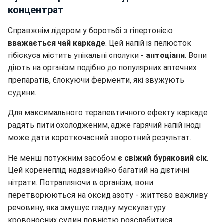
концентрат
Справжнім лідером у боротьбі з гіпертонією
вважається чай каркаде
. Цей напій із пелюсток
гібіскуса містить унікальні сполуки -
антоціани
. Вони
діють на організм подібно до популярних аптечних
препаратів, блокуючи ферменти, які звужують
судини.
Для максимального терапевтичного ефекту каркаде
радять пити охолодженим, адже гарячий напій іноді
може дати короткочасний зворотний результат.
Не менш потужним засобом
є свіжий буряковий сік
.
Цей коренеплід надзвичайно багатий на дієтичні
нітрати. Потрапляючи в організм, вони
перетворюються на оксид азоту - життєво важливу
речовину, яка змушує гладку мускулатуру
кровоносних судин повністю розслабитися.