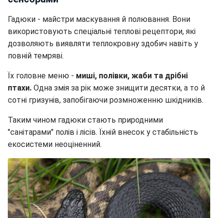
Гадюки - майстри маскування й полювання. Вони
використовують спеціальні теплові рецептори, які
дозволяють виявляти теплокровну здобич навіть у
повній темряві.
Їх головне меню -
миші, полівки, жаби та дрібні
птахи.
Одна змія за рік може знищити десятки, а то й
сотні гризунів, запобігаючи розмноженню шкідників.
Таким чином гадюки стають природними
"санітарами" полів і лісів. Їхній внесок у стабільність
екосистеми неоціненний.