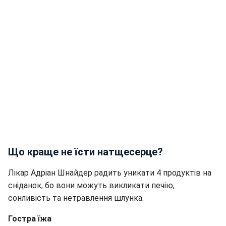
Що краще не їсти натщесерце?
Лікар Адріан Шнайдер радить уникати 4 продуктів на
сніданок, бо вони можуть викликати печію,
сонливість та нетравлення шлунка.
Гостра їжа