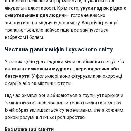
Її вивчають біологи й фармацевти, шукаючи нові
лікувальні властивості. Крім того,
укуси гадюк рідко є
смертельними для людин
и - головне вчасно
звернутись по медичну допомогу. Алергічні реакції
трапляються, але найчастіше все закінчується
набряком і болем.
Частина давніх міфів і сучасного світу
У різних культурах гадюки мали особливий статус - їх
вважали
символами мудрості, переродження або
безсмертя.
У фольклорі вони фігурували як охоронці
скарбів або як містичні істоти.
Під час зимівлі вони збираються в групи, утворюючи
"зміїні клубки", щоб зберегти тепло і вижити в мороз.
Їхній образ залишається суперечливим, але з кожним
роком розуміння їхньої ролі зростає.
Вас може зацікавити