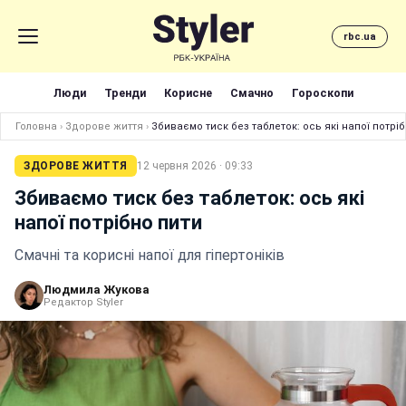
rbc.ua
Люди
Тренди
Корисне
Смачно
Гороскопи
Головна
›
Здорове життя
›
Збиваємо тиск без таблеток: ось які напої потрі
ЗДОРОВЕ ЖИТТЯ
12 червня 2026 · 09:33
Збиваємо тиск без таблеток: ось які
напої потрібно пити
Смачні та корисні напої для гіпертоніків
Людмила Жукова
Редактор Styler