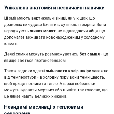
Унікальна анатомія й незвичайні навички
Ці змії мають вертикальні зіниці, як у кішок, що
дозволяє їм чудово бачити в сутінках і темряві. Вони
народжують
живих малят
, не відкладаючи яйця, що
допомагає виживати новонародженим у холодному
кліматі.
Деякі самки можуть розмножуватись
без самця
- це
явище зветься партеногенезом.
Також гадюки здатні
змінювати колір шкір
и залежно
від температури - в холодну пору вони темнішають,
щоб краще поглинати тепло. А в разі небезпеки
можуть вдавати мертвих або шипіти так голосно, що
це лякає навіть великих хижаків.
Невидимі мисливці з тепловими
сенсорами