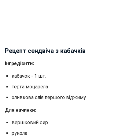
Рецепт сендвіча з кабачків
Інгредієнти:
кабачок - 1 шт.
терта моцарела
оливкова олія першого віджиму
Для начинки:
вершковий сир
рукола