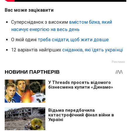
Вас може зацікавити
Суперсніданок з високим
вмістом білка, який
насичує енергією на весь день
О якій одині
треба снідати, щоб жити довше
12 варіантів найгірших
сніданків, які їдять українці