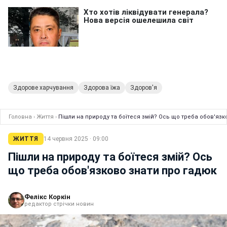
Здорове харчування
Здорова їжа
Здоров'я
Головна
›
Життя
›
Пішли на природу та боїтеся змій? Ось що треба обов'язк
ЖИТТЯ
14 червня 2025 · 09:00
Пішли на природу та боїтеся змій? Ось
що треба обов'язково знати про гадюк
Фелікс Коркін
редактор стрічки новин