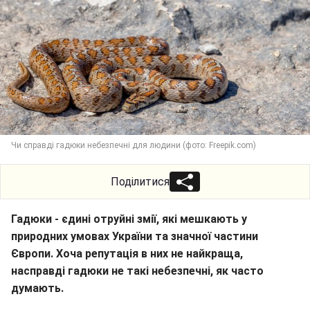
Чи справді гадюки небезпечні для людини (фото: Freepik.com)
Поділитися
Гадюки - єдині отруйні змії, які мешкають у
природних умовах України та значної частини
Європи. Хоча репутація в них не найкраща,
насправді гадюки не такі небезпечні, як часто
думають.