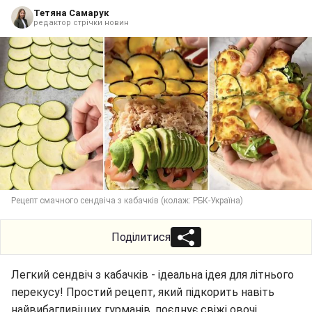
Тетяна Самарук
редактор стрічки новин
Рецепт смачного сендвіча з кабачків (колаж: РБК-Україна)
Поділитися
Легкий сендвіч з кабачків - ідеальна ідея для літнього
перекусу! Простий рецепт, який підкорить навіть
найвибагливіших гурманів, поєднує свіжі овочі,