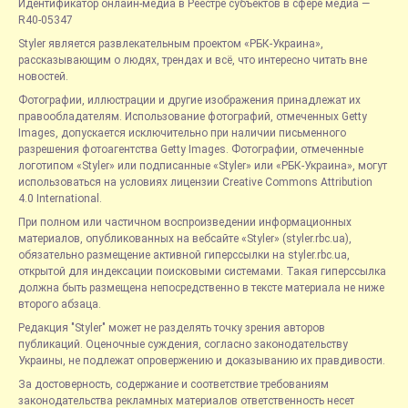
Идентификатор онлайн-медиа в Реестре субъектов в сфере медиа —
R40-05347
Styler является развлекательным проектом «РБК-Украина»,
рассказывающим о людях, трендах и всё, что интересно читать вне
новостей.
Фотографии, иллюстрации и другие изображения принадлежат их
правообладателям. Использование фотографий, отмеченных Getty
Images, допускается исключительно при наличии письменного
разрешения фотоагентства Getty Images. Фотографии, отмеченные
логотипом «Styler» или подписанные «Styler» или «РБК-Украина», могут
использоваться на условиях лицензии Creative Commons Attribution
4.0 International.
При полном или частичном воспроизведении информационных
материалов, опубликованных на вебсайте «Styler» (styler.rbc.ua),
обязательно размещение активной гиперссылки на styler.rbc.ua,
открытой для индексации поисковыми системами. Такая гиперссылка
должна быть размещена непосредственно в тексте материала не ниже
второго абзаца.
Редакция "Styler" может не разделять точку зрения авторов
публикаций. Оценочные суждения, согласно законодательству
Украины, не подлежат опровержению и доказыванию их правдивости.
За достоверность, содержание и соответствие требованиям
законодательства рекламных материалов ответственность несет