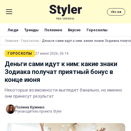
rbc.ua
Люди
Тренды
Полезное
Вкусно
Гороскопы
Главная
›
Гороскопы
›
Деньги сами идут к ним: какие знаки Зодиака получ
ГОРОСКОПЫ
27 июня 2026, 06:16
Деньги сами идут к ним: какие знаки
Зодиака получат приятный бонус в
конце июня
Некоторые возможности выглядят банально, но именно
они принесут результат
Полина Кузенко
Руководитель проекта Styler