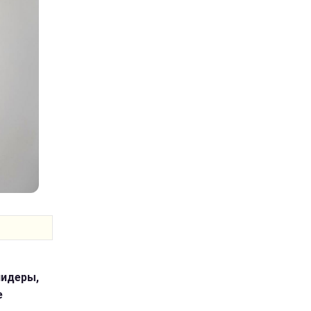
лидеры,
е