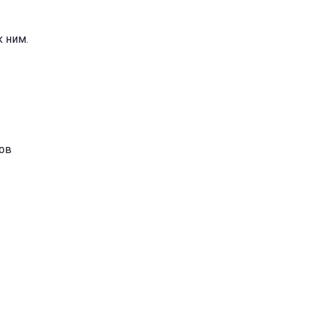
 ним.
ков