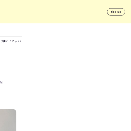
rbc.ua
г удачи и достатка
ам