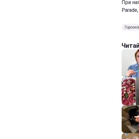
При на
Parade,
Гороско
Чита