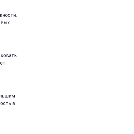
жности,
овых
сковать
 от
ольшим
ность в