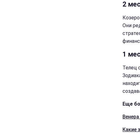
2 мес
Козеро
Они ре
страте
финанс
1 мес
Телец 
Зодиак
находи
создав
Еще бо
Венера
Какие 