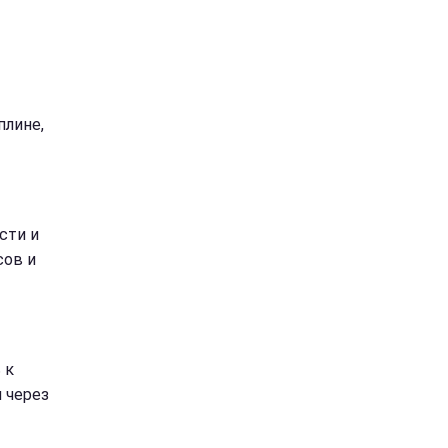
плине,
сти и
сов и
 к
 через