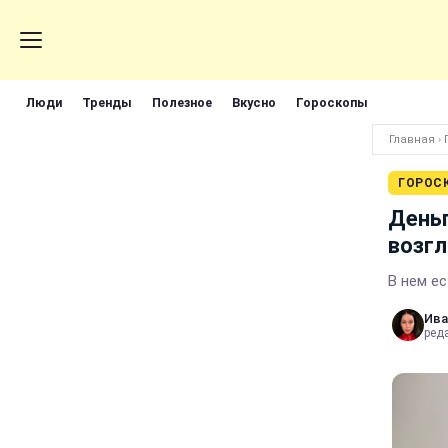
Люди
Тренды
Полезное
Вкусно
Гороскопы
Главная
›
ГОРОС
Деньг
возгл
В нем е
Ива
ред