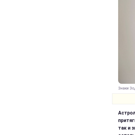
Знаки Зод
Астрол
притяг
так и 