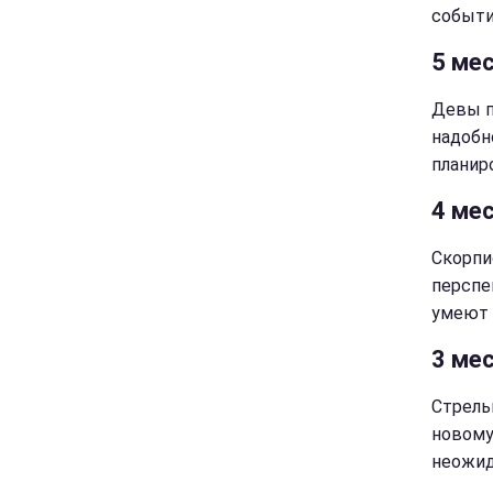
событи
5 мес
Девы п
надобно
планир
4 мес
Скорпи
перспе
умеют 
3 ме
Стрель
новому
неожид