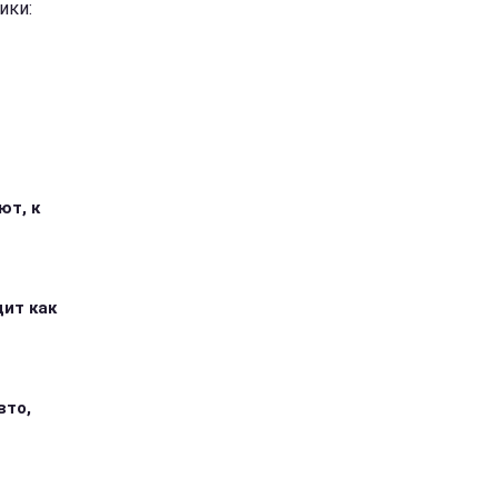
ики:
ют, к
дит как
вто,