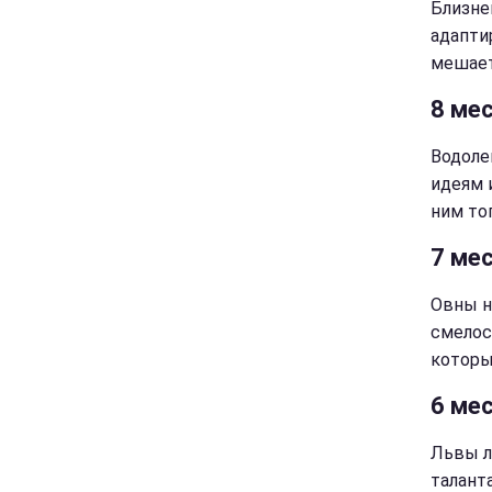
Близне
адапти
мешает
8 ме
Водоле
идеям 
ним то
7 мес
Овны н
смелос
которы
6 мес
Львы л
талант