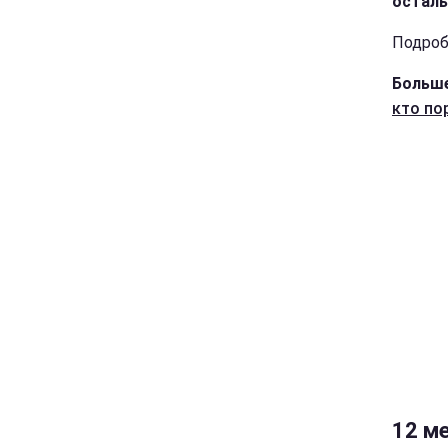
осталь
Подроб
Больше
кто по
12 м