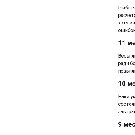
Рыбы ч
расчет
хотя и
ошибок
11 м
Весы л
ради б
правил
10 ме
Раки у
состоя
завтра
9 ме