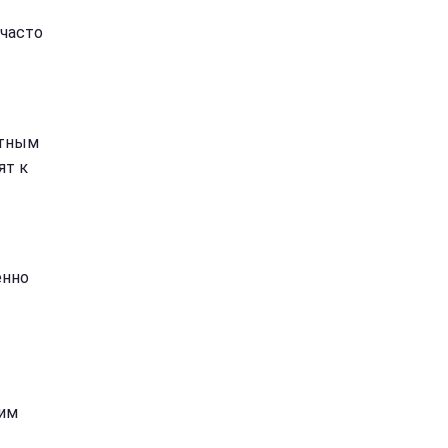
 часто
ртным
ят к
енно
оим