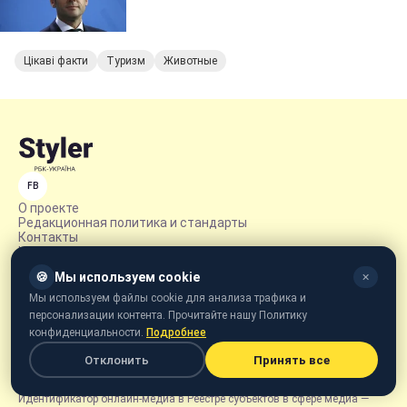
Цікаві факти
Туризм
Животные
FB
О проекте
Редакционная политика и стандарты
Контакты
Команда
О компании
🍪
Мы используем cookie
✕
Реклама
Правила пользования
Мы используем файлы cookie для анализа трафика и
Правовая информация
персонализации контента. Прочитайте нашу Политику
Политика конфиденциальности
конфиденциальности.
Подробнее
Отклонить
Принять все
© 2026 LLC «UBT MEDIA»
Идентификатор онлайн-медиа в Реестре субъектов в сфере медиа —