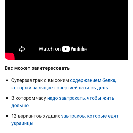
Вас может заинтересовать
Суперзавтрак с высоким
содержанием белка,
который насыщает энергией на весь день
В котором часу
надо завтракать, чтобы жить
дольше
12 вариантов худших
завтраков, которые едят
украинцы