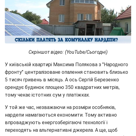
Скріншот відео: (YouTube/Сьогодні)
У київській квартирі Максима Полякова з "Народного
фронту" централізоване опалення становить близько
5 тисяч гривень в місяць. А ось Сергій Березенко
орендує будинок площею 350 квадратних метрів,
тому чекає істотних сум у платіжках.
У той же час, незважаючи на розміри особняків,
нардепи намагаються економити. Тому активно
впроваджують енергозберігаючі технології і
переходять на альтернативні джерела. А ще, щоб