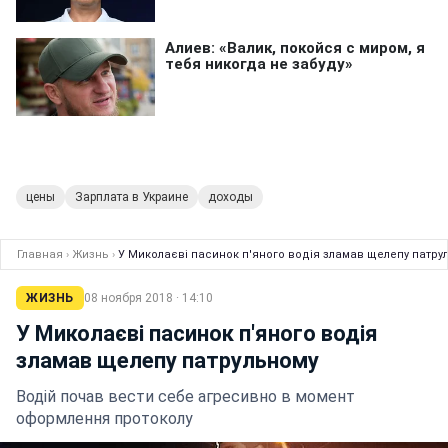
цены
Зарплата в Украине
доходы
Главная
›
Жизнь
›
У Миколаєві пасинок п'яного водія зламав щелепу патру
ЖИЗНЬ
08 ноября 2018 · 14:10
У Миколаєві пасинок п'яного водія
зламав щелепу патрульному
Водій почав вести себе агресивно в момент
оформлення протоколу