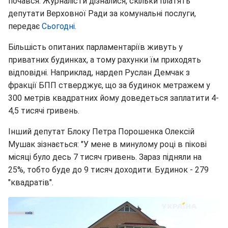
почався. Журналісти дізналися, скільки платять
депутати Верховної Ради за комунальні послуги,
передає
Сьогодні
.
Більшість опитаних парламентаріїв живуть у
приватних будинках, а тому рахунки їм приходять
відповідні. Наприклад, нардеп Руслан Демчак з
фракції БПП стверджує, що за будинок метражем у
300 метрів квадратних йому доведеться заплатити 4-
4,5 тисячі гривень.
Інший депутат Блоку Петра Порошенка Олексій
Мушак зізнається: "У мене в минулому році в пікові
місяці було десь 7 тисяч гривень. Зараз підняли на
25%, тобто буде до 9 тисяч доходити. Будинок - 279
"квадратів".