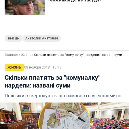
звезды
Анатолий Анатолич
Главная
›
Жизнь
›
Скільки платять за "комуналку" нардепи: названі суми
ЖИЗНЬ
08 ноября 2018 · 15:15
Скільки платять за "комуналку"
нардепи: названі суми
Політики стверджують, що намагаються економити