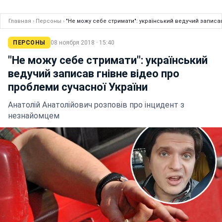
Главная
›
Персоны
›
"Не можу себе стримати": український ведучий записав
ПЕРСОНЫ
08 ноября 2018 · 15:40
"Не можу себе стримати": український
ведучий записав гнівне відео про
проблеми сучасної України
Анатолій Анатолійович розповів про інцидент з
незнайомцем