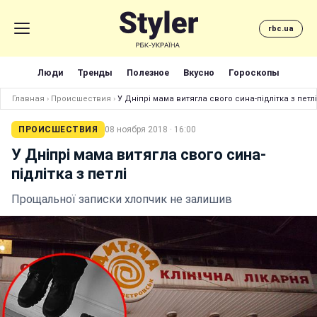
rbc.ua
Люди
Тренды
Полезное
Вкусно
Гороскопы
Главная
›
Происшествия
›
У Дніпрі мама витягла свого сина-підлітка з петлі
ПРОИСШЕСТВИЯ
08 ноября 2018 · 16:00
У Дніпрі мама витягла свого сина-
підлітка з петлі
Прощальної записки хлопчик не залишив