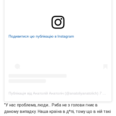
Подивитися цю публікацію в Instagram
Публікація від Анатолій Анатоліч (@anatoliyanatolich)
7 Лис 2018 в 11:42 PST
"У нас проблема, люди... Риба не з голови гниє в
даному випадку. Наша країна в д*пі, тому що в ній такі