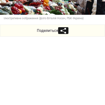
Ілюстративне зображення (фото Віталій Носач, РБК-Україна)
Поделиться