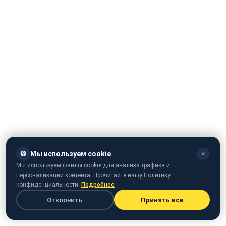
🍪
Мы используем cookie
✕
Мы используем файлы cookie для анализа трафика и
У Миколаєві в мікрорайоні Тернівка патрульному під
персонализации контента. Прочитайте нашу Политику
конфиденциальности.
Подробнее
час затримання п'яного водія зламали щелепу ударом
ноги. Про це повідомили в Головному управлінні
Отклонить
Принять все
Нацполиції, передає
Преступности.НЕТ
.