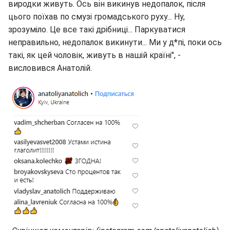
виродки живуть. Ось він викинув недопалок, після
цього поїхав по смузі громадського руху... Ну,
зрозуміло. Це все такі дрібниці... Паркуватися
неправильно, недопалок викинути... Ми у д*пі, поки ось
такі, як цей чоловік, живуть в нашій країні", -
висловився Анатолій.