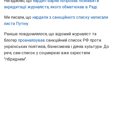
Нагадаємо, що
нардеп Барна попрохав позбавити
акредитації журналіста, якого обматюкав в Раді.
Ми писали, що
нардепи з санкційного списку написали
листа Путіну.
Раніше повідомлялося, що відомий журналіст та
блогер
проаналізував
санкційний список РФ проти
українських політиків, бізнесменів і діячів культури. До
речі, сам список у соцмережі вже охрестили
"гібридним".