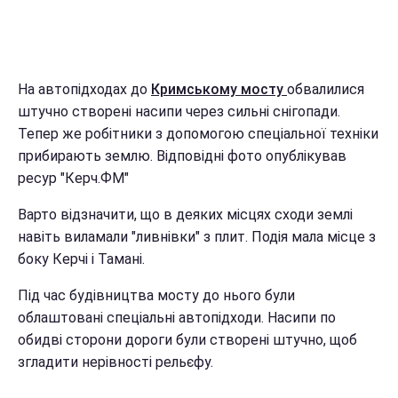
На автопідходах до
Кримському мосту
обвалилися
штучно створені насипи через сильні снігопади.
Тепер же робітники з допомогою спеціальної техніки
прибирають землю. Відповідні фото опублікував
ресур "Керч.ФМ"
Варто відзначити, що в деяких місцях сходи землі
навіть виламали "ливнівки" з плит. Подія мала місце з
боку Керчі і Тамані.
Під час будівництва мосту до нього були
облаштовані спеціальні автопідходи. Насипи по
обидві сторони дороги були створені штучно, щоб
згладити нерівності рельєфу.