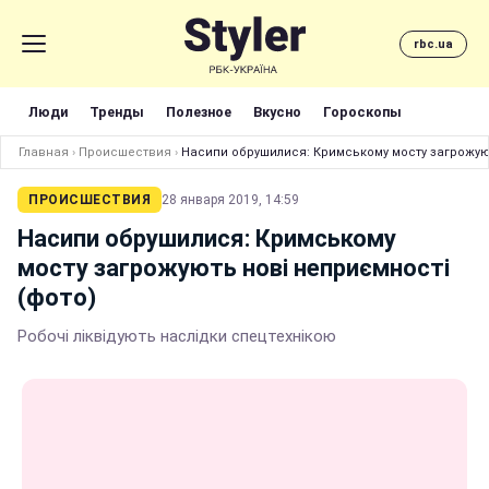
rbc.ua
Люди
Тренды
Полезное
Вкусно
Гороскопы
Главная
›
Происшествия
›
Насипи обрушилися: Кримському мосту загрожуют
ПРОИСШЕСТВИЯ
28 января 2019, 14:59
Насипи обрушилися: Кримському
мосту загрожують нові неприємності
(фото)
Робочі ліквідують наслідки спецтехнікою