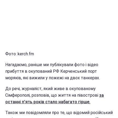
Фото: kerch.fm
Нагадаємо, раніше ми публікували фото і відео
прибуття в окупований РФ Керченський порт
моряків, які вижили у пожежі на двох танкерах.
До речі, журналіст, який живе в окупованому
Сімферополі, розповів, що життя на півострові
за
останні п'ять років стало набагато гірше.
Також ми повідомляли про те, що відомий російський