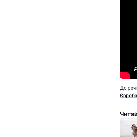
До речі
Євроба
Чита