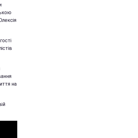
и
ською
Олексія
гості
лістів
й
вання
иття на
вій