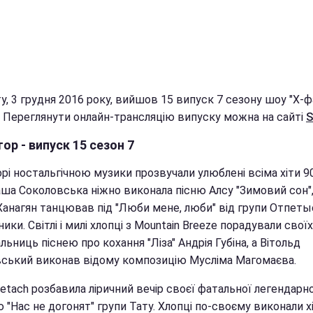
у, 3 грудня 2016 року, вийшов 15 випуск 7 сезону шоу "Х-
. Переглянути онлайн-трансляцію випуску можна на сайті
S
ор - випуск 15 сезон 7
рі ностальгічною музики прозвучали улюблені всіма хіти 90
ша Соколовська ніжно виконала пісню Алсу "Зимовий сон",
Ханагян танцював під "Люби мене, люби" від групи Отпеты
ки. Світлі і милі хлопці з Mountain Breeze порадували своїх
ьниць піснею про кохання "Ліза" Андрія Губіна, а Вітольд
ський виконав відому композицію Мусліма Магомаєва.
Detach розбавила ліричний вечір своєї фатальної легендар
 "Нас не догонят" групи Тату. Хлопці по-своєму виконали хі