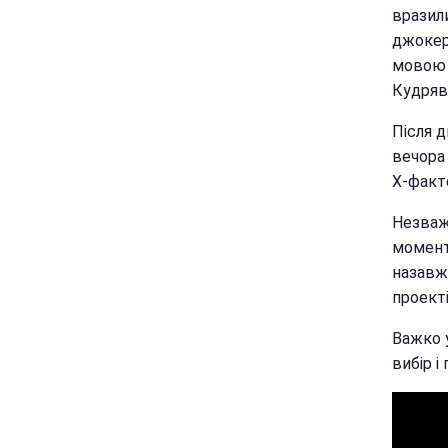
вразили
джокер
мовою 
Кудрявц
Після д
вечора 
Х-факто
Незваж
момент
назавж
проекті
Важко у
вибір 