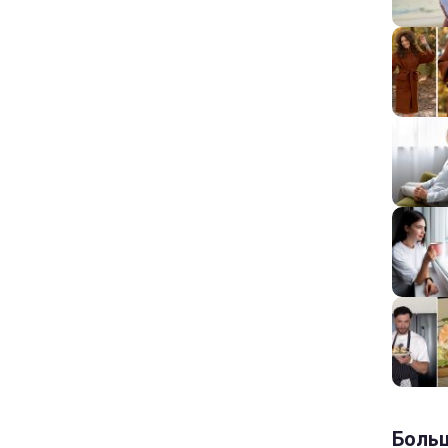
Больш