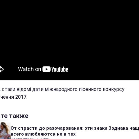
, стали відомі дати міжнародного пісенного конкурсу
чення 2017
.
йте также
От страсти до разочарования: эти знаки Зодиака ча
всего влюбляются не в тех