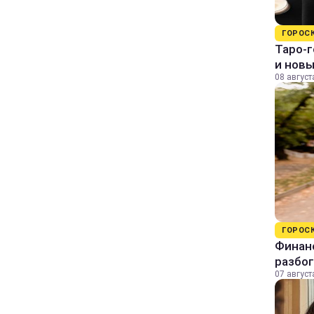
ГОРОС
Таро-г
и нов
08 август
ГОРОС
Финанс
разбог
07 август