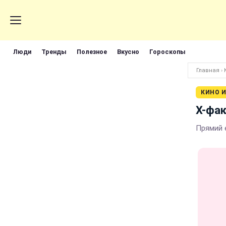
Люди
Тренды
Полезное
Вкусно
Гороскопы
Главная
›
КИНО И
Х-фак
Прямий 