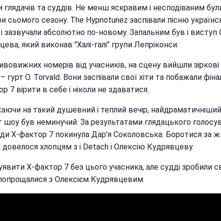
 глядачів та суддів. Не менш яскравим і несподіваним бул
и сьомого сезону. The Hypnotunez заспівали пісню україн
і зазвучали абсолютно по-новому. Запальним був і виступ 
ева, який виконав "Халі-галі" групи Лепріконси.
ивовижних номерів від учасників, на сцену вийшли зіркові 
– гурт О. Torvald. Вони заспівали свої хіти та побажали фіна
р 7 вірити в себе і ніколи не здаватися.
аючи на такий душевний і теплий вечір, найдраматичніши
 шоу був неминучий. За результатами глядацького голосу
ди Х-фактор 7 покинула Дар'я Соколовська. Боротися за ж
 довелося хлопцям з і Detach і Олексію Кудрявцеву.
явити Х-фактор 7 без цього учасника, але судді зробили с
і попрощалися з Олексієм Кудрявцевим.