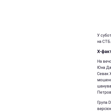
У субот
на СТБ
Х-факт
На вечо
Юна Да
Севак 
мошенни
шанувал
Петров
Група 
версією