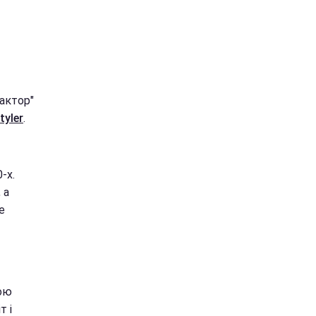
фактор"
tyler
.
-х.
 а
е
ною
т і