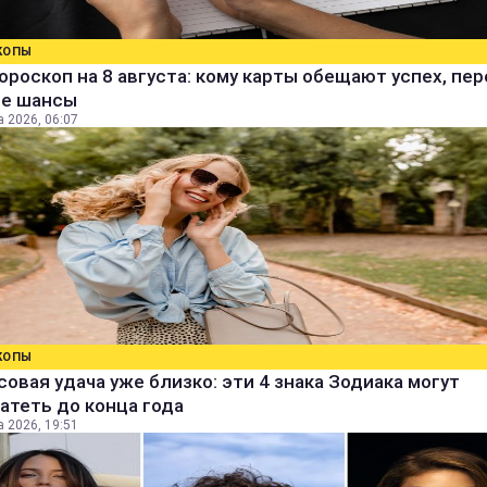
КОПЫ
ороскоп на 8 августа: кому карты обещают успех, пе
ые шансы
а 2026, 06:07
КОПЫ
овая удача уже близко: эти 4 знака Зодиака могут
атеть до конца года
а 2026, 19:51