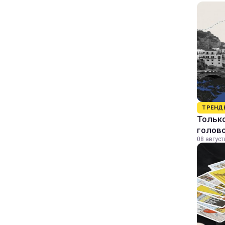
ТРЕНД
Только
голово
08 август