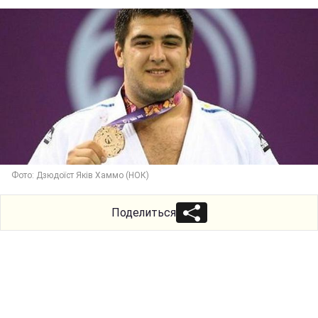
Фото: Дзюдоїст Яків Хаммо (НОК)
Поделиться