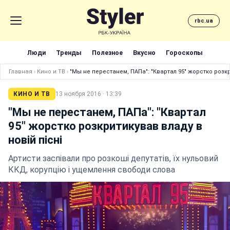
rbc.ua
Люди
Тренды
Полезное
Вкусно
Гороскопы
Главная
›
Кино и ТВ
›
"Мы не перестанем, ПАПа": "Квартал 95" жорстко розкр
КИНО И ТВ
13 ноября 2016 · 13:39
"Мы не перестанем, ПАПа": "Квартал
95" жорстко розкритикував владу в
новій пісні
Артисти заспівали про розкоші депутатів, їх нульовий
ККД, корупцію і ущемлення свободи слова