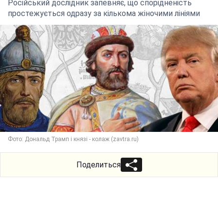
Російський дослідник запевняє, що спорідненість
простежується одразу за кількома жіночими лініями
Фото: Дональд Трамп і князі - колаж (zavtra.ru)
Поделиться