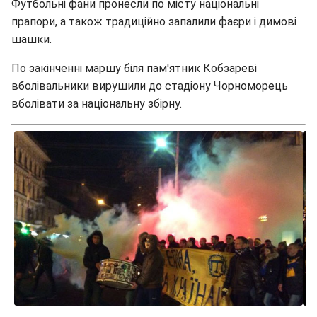
Футбольні фани пронесли по місту національні
прапори, а також традиційно запалили фаєри і димові
шашки.
По закінченні маршу біля пам'ятник Кобзареві
вболівальники вирушили до стадіону Чорноморець
вболівати за національну збірну.