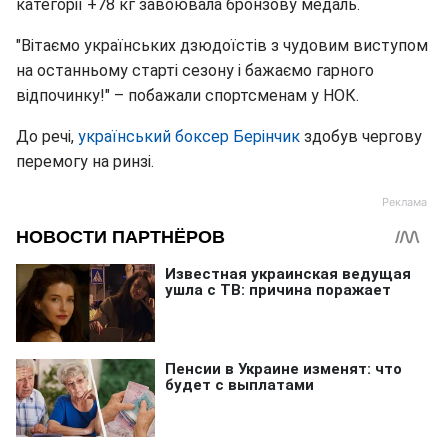
категорії +
78 кг
завоювала бронзову медаль.
"Вітаємо українських дзюдоїстів з чудовим виступом
на останньому старті сезону і бажаємо гарного
відпочинку!" – побажали спортсменам у НОК.
До речі,
український боксер Берінчик
здобув чергову
перемогу на ринзі.