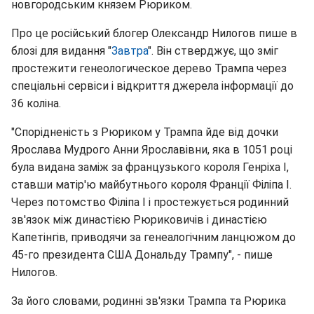
новгородським князем Рюриком.
Про це російський блогер Олександр Нилогов пише в
блозі для видання "
Завтра
". Він стверджує, що зміг
простежити генеологическое дерево Трампа через
спеціальні сервіси і відкриття джерела інформації до
36 коліна.
"Спорідненість з Рюриком у Трампа йде від дочки
Ярослава Мудрого Анни Ярославівни, яка в 1051 році
була видана заміж за французького короля Генріха I,
ставши матір'ю майбутнього короля Франції Філіпа I.
Через потомство Філіпа I і простежується родинний
зв'язок між династією Рюриковичів і династією
Капетінгів, приводячи за генеалогічним ланцюжом до
45-го президента США Дональду Трампу", - пише
Нилогов.
За його словами, родинні зв'язки Трампа та Рюрика