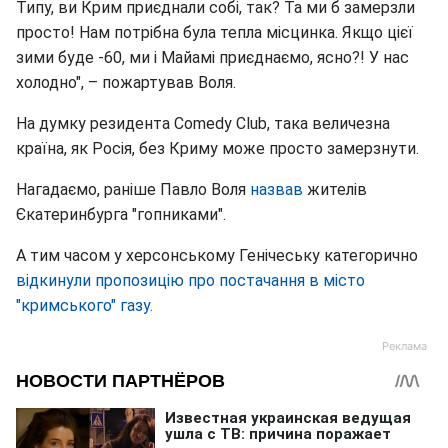
Типу, ви Крим приєднали собі, так? Та ми б замерзли
просто! Нам потрібна була тепла місцинка. Якщо цієї
зими буде -60, ми і Майамі приєднаємо, ясно?! У нас
холодно", – пожартував Воля.
На думку резидента Comedy Club, така величезна
країна, як Росія, без Криму може просто замерзнути.
Нагадаємо, раніше Павло Воля
назвав
жителів
Єкатеринбурга "гопниками".
А тим часом у херсонському Генічеську категорично
відкинули пропозицію про постачання в місто
"кримського" газу.