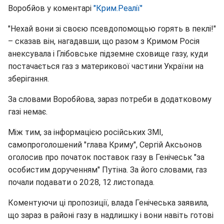
Воробйов у коментарі
"Крим.Реалії"
"Нехай вони зі своєю псевдопомощью горять в пеклі!"
– сказав він, нагадавши, що разом з Кримом Росія
анексувала і Глібовське підземне сховище газу, куди
постачається газ з материкової частини України на
зберігання.
За словами Воробйова, зараз потреби в додатковому
газі немає.
Між тим, за інформацією російських ЗМІ,
самопроголошений "глава Криму", Сергій Аксьонов
оголосив про початок поставок газу в Генічеськ "за
особистим дорученням" Путіна. За його словами, газ
почали подавати о 20:28, 12 листопада.
Коментуючи ці пропозиції, влада Генічеська заявила,
що зараз в районі газу в надлишку і вони навіть готові