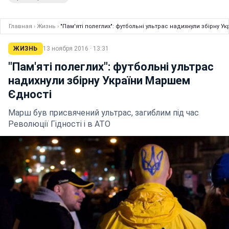
Главная
›
Жизнь
›
"Пам'яті полеглих": футбольні ультрас надихнули збірну 
ЖИЗНЬ
13 ноября 2016 · 13:31
"Пам'яті полеглих": футбольні ультрас
надихнули збірну України Маршем
Єдності
Марш був присвячений ультрас, загиблим під час
Революції Гідності і в АТО