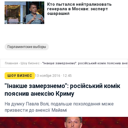
Парламентские выборы
Главная
›
Шоу бизнес
›
"Інакше замерзнемо": російський комік пояснив ан
ШОУ БИЗНЕС
13 ноября 2016 · 12:45
"Інакше замерзнемо": російський комік
пояснив анексію Криму
На думку Павла Волі, подальше похолодання може
призвести до анексії Майамі