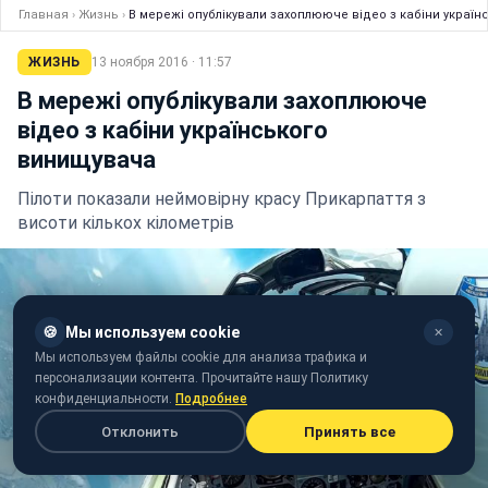
Главная
›
Жизнь
›
В мережі опублікували захоплююче відео з кабіни украї
ЖИЗНЬ
13 ноября 2016 · 11:57
В мережі опублікували захоплююче
відео з кабіни українського
винищувача
Пілоти показали неймовірну красу Прикарпаття з
висоти кількох кілометрів
🍪
Мы используем cookie
✕
Мы используем файлы cookie для анализа трафика и
персонализации контента. Прочитайте нашу Политику
конфиденциальности.
Подробнее
Отклонить
Принять все