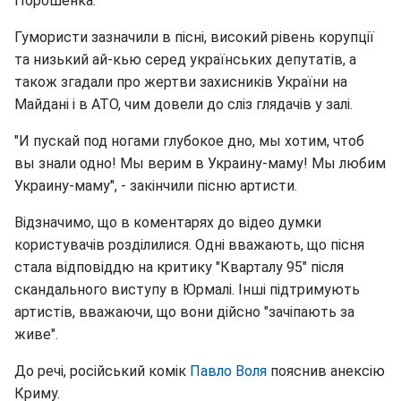
Порошенка.
Гумористи зазначили в пісні, високий рівень корупції
та низький ай-кью серед українських депутатів, а
також згадали про жертви захисників України на
Майдані і в АТО, чим довели до сліз глядачів у залі.
"И пускай под ногами глубокое дно, мы хотим, чтоб
вы знали одно! Мы верим в Украину-маму! Мы любим
Украину-маму", - закінчили пісню артисти.
Відзначимо, що в коментарях до відео думки
користувачів розділилися. Одні вважають, що пісня
стала відповіддю на критику "Кварталу 95" після
скандального виступу в Юрмалі. Інші підтримують
артистів, вважаючи, що вони дійсно "зачіпають за
живе".
До речі, російський комік
Павло Воля
пояснив анексію
Криму.