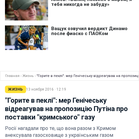
Главная
›
Жизнь
›
"Горите в пеклі": мер Генічеську відреагував на пропозиц
ЖИЗНЬ
13 ноября 2016 · 12:19
"Горите в пеклі": мер Генічеську
відреагував на пропозицію Путіна про
поставки "кримського" газу
Росії нагадали про те, що вона разом з Кримом
анексувала газосховище з українським газом