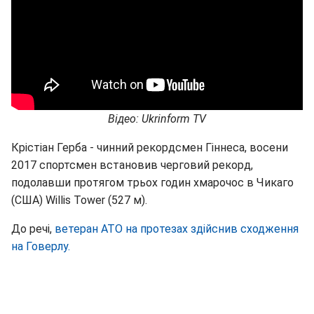
Відео: Ukrinform TV
Крістіан Герба - чинний рекордсмен Гіннеса, восени
2017 спортсмен встановив черговий рекорд,
подолавши протягом трьох годин хмарочос в Чикаго
(США) Willis Tower (527 м).
До речі,
ветеран АТО на протезах здійснив сходження
на Говерлу.