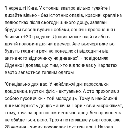
"І нарешті Київ. У столиці завтра вільно гуляйте і
дихайте вільно - без істотних опадів, красиві краплі на
пелюстках після сьогоднішнього дощу, заляпані
брудом веселі вуличні собаки, сонячні прояснення і
близько +20 градусів. Дощик може підійти або в
другій половині дня чи ввечері. Але ввечері вже всі
будуть гладити речі на понеділок і відходити від
активного відпочинку на диванах", - повідомила
Діденко і додала, що тим, хто відпочиває у Карпатах
варто запастися теплим одягом.
"Спеціально для вас. У найближчі дні парасольки,
дощовики, куртки, фліс - актуально. А хто прихопив з
собою пуховички - той молодець. Тому в найближчі
дні ймовірність дощів - значна. Гори - свій мікроклімат,
тому, хоча за прогнозом весь час дощі, без прояснень
не обійдеться, вірю. Трохи потеплішає у вівторок, але
28 червня - знову похолодає і суттєві дощі. Негода