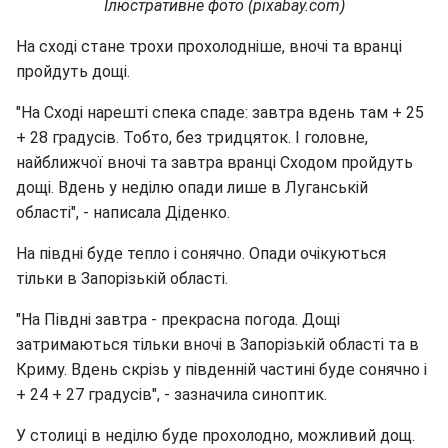
Ілюстративне фото (pixabay.com)
На сході стане трохи прохолодніше, вночі та вранці
пройдуть дощі.
"На Сході нарешті спека спаде: завтра вдень там + 25
+ 28 градусів. Тобто, без тридцяток. І головне,
найближчої вночі та завтра вранці Сходом пройдуть
дощі. Вдень у неділю опади лише в Луганській
області", - написала Діденко.
На півдні буде тепло і сонячно. Опади очікуються
тільки в Запорізькій області.
"На Півдні завтра - прекрасна погода. Дощі
затримаються тільки вночі в Запорізькій області та в
Криму. Вдень скрізь у південній частині буде сонячно і
+ 24 + 27 градусів", - зазначила синоптик.
У столиці в неділю буде прохолодно, можливий дощ.