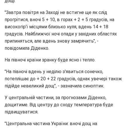
дощі.
"Завтра повітря на Заході не встигне ще як слід
прогрітися, вночі 5 + 10, в горах + 2 + 5 градусів, на
високогір'ї місцями близько нуля, вдень 14 + 18
градусів. Найближчої ночі опади у західних областях
припиняться, але вдень знову замрячить", -
повідомила Діденко.
На півночі країни зранку буде ясно і тепло.
"На півночі вдень у неділю з'явиться сонечко,
потеплішає до + 20 + 22 градусів, однак увечері також
підійде невеликий дощ", - зазначила синоптик.
У центральній частини, за прогнозами Діденко,
дощитиме. Від центру до сходу температура буде
підвищуватися.
"Центральна частина України: вночі дощ на