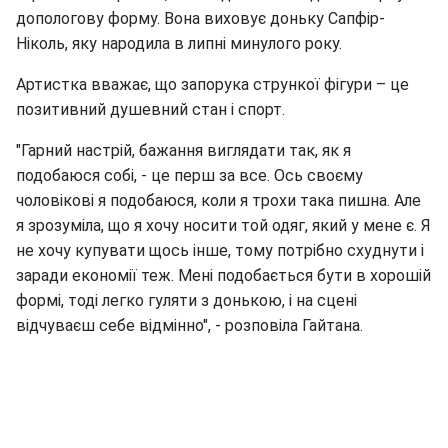
допологову форму. Вона виховує доньку Сапфір-
Ніколь, яку народила в липні минулого року.
Артистка вважає, що запорука стрункої фігури – це
позитивний душевний стан і спорт.
"Гарний настрій, бажання виглядати так, як я
подобаюся собі, - це перш за все. Ось своєму
чоловікові я подобаюся, коли я трохи така пишна. Але
я зрозуміла, що я хочу носити той одяг, який у мене є. Я
не хочу купувати щось інше, тому потрібно схуднути і
заради економії теж. Мені подобається бути в хорошій
формі, тоді легко гуляти з донькою, і на сцені
відчуваєш себе відмінно", - розповіла Гайтана.