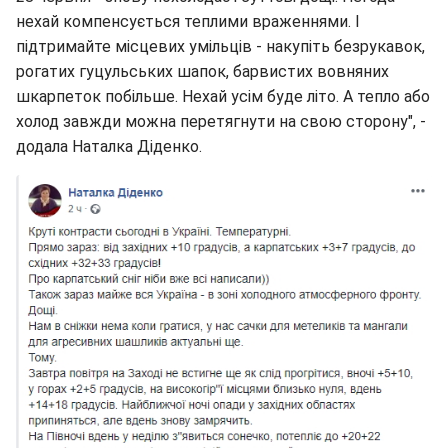
нехай компенсується теплими враженнями. І
підтримайте місцевих умільців - накупіть безрукавок,
рогатих гуцульських шапок, барвистих вовняних
шкарпеток побільше. Нехай усім буде літо. А тепло або
холод завжди можна перетягнути на свою сторону", -
додала Наталка Діденко.