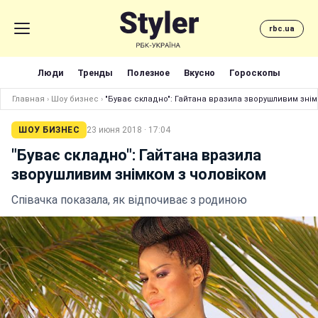
rbc.ua
Люди
Тренды
Полезное
Вкусно
Гороскопы
Главная
›
Шоу бизнес
›
"Буває складно": Гайтана вразила зворушливим знім
ШОУ БИЗНЕС
23 июня 2018 · 17:04
"Буває складно": Гайтана вразила
зворушливим знімком з чоловіком
Співачка показала, як відпочиває з родиною