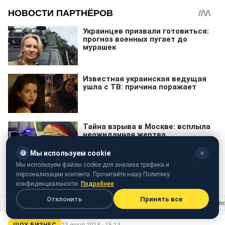
🍪
Мы используем cookie
✕
Мы используем файлы cookie для анализа трафика и
персонализации контента. Прочитайте нашу Политику
конфиденциальности.
Подробнее
Отклонить
Принять все
Главная
›
Шоу бизнес
›
"У мене була істерика": коханий Регіни Тодоренко п
ШОУ БИЗНЕС
23 июня 2018 · 15:13