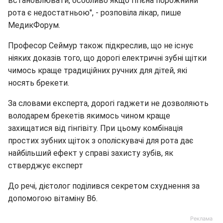
встановлювати, особливо якщо гігієна порожнини
рота є недостатньою", - розповіла лікар, пише
МедикФорум.
Професор Сеймур також підкреслив, що не існує
ніяких доказів того, що дорогі електричні зубні щітки
чимось краще традиційних ручних для дітей, які
носять брекети.
За словами експерта, дорогі гаджети не дозволяють
володарем брекетів якимось чином краще
захищатися від гінгівіту. При цьому комбінація
простих зубних щіток з ополіскувачі для рота дає
найбільший ефект у справі захисту зубів, як
стверджує експерт
До речі, дієтолог поділився секретом схуднення за
допомогою вітаміну В6.