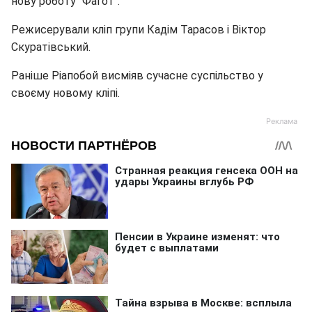
нову роботу "Фагот".
Режисерували кліп групи Кадім Тарасов і Віктор
Скуратівський.
Раніше Ріапобой висміяв сучасне суспільство у
своєму новому кліпі.