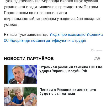
Туск підкреслив, що Єврорада високо цінує зусилля
української влади, включно з президентом Петром
Порошенком по втіленню в життя
широкомасштабних реформ у надзвичайно складних
умовах.
Раніше Туск заявляв, що
Угода про асоціацію України з
ЄС Нідерланди повинні ратифікувати в грудні