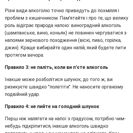
Різні види алкоголю точно приведуть до похмілля і
проблем з кишечником. Пам'ятайте і про те, що велику
роль відіграє природа напою: виноградний алкоголь
(шампанське, вино, коньяк) не повинен чергуватися з
напоями зернового походження (віскі, пиво, горілка,
джин). Краще вибирайте один напій, який будете пити
протягом вечора.
Правило 3: не паліть, коли ви п'єте алкоголь
Інакше може розболітися шлунок, до того ж, ви
ризикуєте швидко "полетіти". Не наносите організму
подвійний удар.
Правило 4: не пийте на голодний шлунок
Перш ніж налягати на напої з градусом, потрібно чим-
небудь підкріпитися, інакше алкоголь швидко