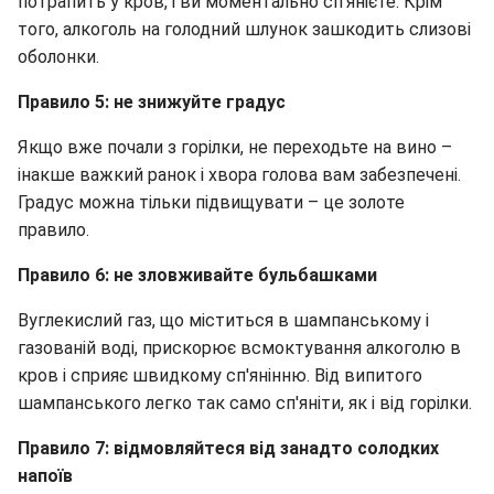
потрапить у кров, і ви моментально сп'янієте. Крім
того, алкоголь на голодний шлунок зашкодить слизові
оболонки.
Правило 5: не знижуйте градус
Якщо вже почали з горілки, не переходьте на вино –
інакше важкий ранок і хвора голова вам забезпечені.
Градус можна тільки підвищувати – це золоте
правило.
Правило 6: не зловживайте бульбашками
Вуглекислий газ, що міститься в шампанському і
газованій воді, прискорює всмоктування алкоголю в
кров і сприяє швидкому сп'янінню. Від випитого
шампанського легко так само сп'яніти, як і від горілки.
Правило 7: відмовляйтеся від занадто солодких
напоїв