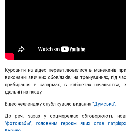
Курсанти на відео перевтілювалися в манекенів при
виконанні звичних обов'язків: на тренуваннях, під час
прибирання в казармах, в кабінетах начальства, в
їдальні і на плацу.
Відео челленджу опублікувало видання
"Думська".
До речі, зараз у соцмережах обговорюють нові
"фотожабы", головним героєм яких став патріарх
Кирило.