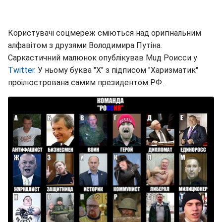
Користувачі соцмереж сміються над оригінальним
алфавітом з друзями Володимира Путіна.
Саркастичний малюнок опублікував Мuд Роисси у
Twitter
. У ньому буква "Х" з підписом "Харизматик"
проілюстрована самим президентом РФ.