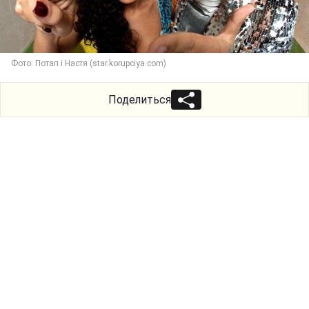
Фото: Потап і Настя (star.korupciya.com)
Поделиться