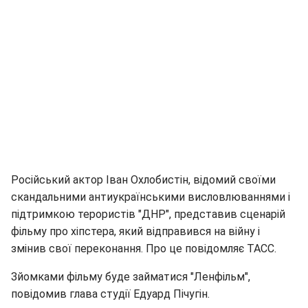
Російський актор Іван Охлобистін, відомий своїми
скандальними антиукраїнськими висловлюваннями і
підтримкою терористів "ДНР", представив сценарій
фільму про хіпстера, який відправився на війну і
змінив свої переконання. Про це повідомляє ТАСС.
Зйомками фільму буде займатися "Ленфільм",
повідомив глава студії Едуард Пічугін.