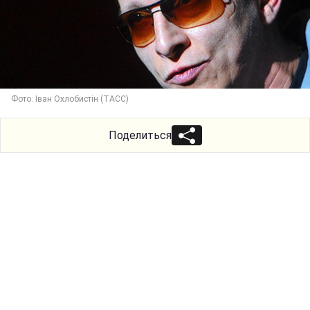
Фото: Іван Охлобистін (ТАСС)
Поделиться