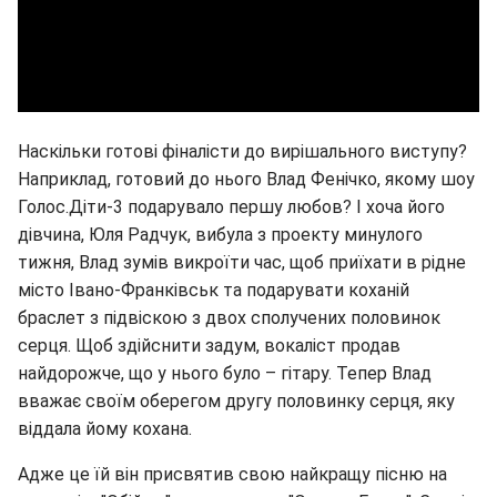
Наскільки готові фіналісти до вирішального виступу?
Наприклад, готовий до нього Влад Фенічко, якому шоу
Голос.Діти-3 подарувало першу любов? І хоча його
дівчина, Юля Радчук, вибула з проекту минулого
тижня, Влад зумів викроїти час, щоб приїхати в рідне
місто Івано-Франківськ та подарувати коханій
браслет з підвіскою з двох сполучених половинок
серця. Щоб здійснити задум, вокаліст продав
найдорожче, що у нього було – гітару. Тепер Влад
вважає своїм оберегом другу половинку серця, яку
віддала йому кохана.
Адже це їй він присвятив свою найкращу пісню на