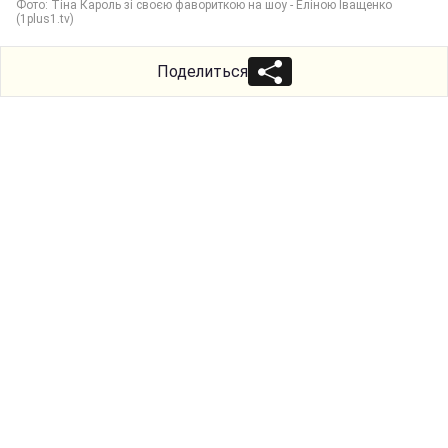
Фото: Тіна Кароль зі своєю фавориткою на шоу - Еліною Іващенко
(1plus1.tv)
Поделиться