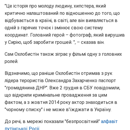
"Це історія про молоду людину, хипстера, який
критично налаштований по відношенню до того, що
відбувається в країні, в світі, але він виявляється в
одній з гарячих точок і змінює свою систему
координат. Головний герой – фотограф, який вирушив
у Сирію, щоб заробити грошей. ", – сказав він.
Сам Охлобистін також зіграє у фільмі одну з головних
ролей.
Відзначимо, що раніше Охлобистін отримав з рук
лідера терористів Олександра Захарченко паспорт
"громадянина ДНР". Вже 2 грудня в СБУ повідомили,
що
відкрили кримінальне провадження за цим
фактом, а з жовтня 2014 року актор знаходиться в
"чорному списку" і не може в'їжджати в Україну.
До речі, в мережі показали "безпросвітний"
алфавіт
путінської Росії
.