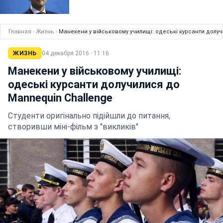
Главная
›
Жизнь
›
Манекени у військовому училищі: одеські курсанти долу
ЖИЗНЬ
04 декабря 2016 · 11:16
Манекени у військовому училищі:
одеські курсанти долучилися до
Mannequin Challenge
Студенти оригінально підійшли до питання,
створивши міні-фільм з "викликів"