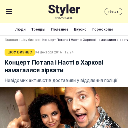
rbc.ua
Люди
Тренды
Полезное
Вкусно
Гороскопы
Главная
›
Шоу бизнес
›
Концерт Потапа і Насті в Харкові намагалися зірват
ШОУ БИЗНЕС
04 декабря 2016 · 12:24
Концерт Потапа і Насті в Харкові
намагалися зірвати
Невідомих активістів доставили у відділення поліції