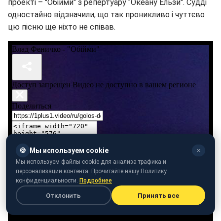
проекті – "Обійми" з репертуару "Океану Ельзи". Судді
одностайно відзначили, що так проникливо і чуттєво
цю пісню ще ніхто не співав.
🍪
Мы используем cookie
✕
Мы используем файлы cookie для анализа трафика и
персонализации контента. Прочитайте нашу Политику
конфиденциальности.
Подробнее
Отклонить
Принять все