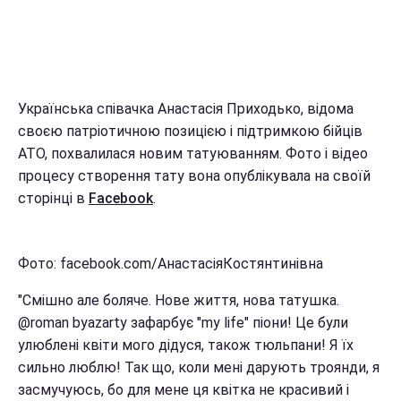
Українська співачка Анастасія Приходько, відома
своєю патріотичною позицією і підтримкою бійців
АТО, похвалилася новим татуюванням. Фото і відео
процесу створення тату вона опублікувала на своїй
сторінці в
Facebook
.
Фото: facebook.com/АнастасіяКостянтинівна
"Смішно але боляче. Нове життя, нова татушка.
@roman byazarty зафарбує "my life" піони! Це були
улюблені квіти мого дідуся, також тюльпани! Я їх
сильно люблю! Так що, коли мені дарують троянди, я
засмучуюсь, бо для мене ця квітка не красивий і