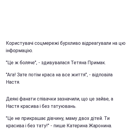
Користувачі соцмережі бурхливо відреагували на цю
інформацію.
"Це ж боляче", - здивувалася Тетяна Примак.
"Ага! Зате потім краса на все життя", - відповіла
Настя.
Деякі фанати співачки зазначили, що це зайве, а
Настя красива і без татуювань.
"Це не прикрашає дівчину, маму двох дітей. Ти
красива і без тату!" - пише Катерина Жаронина.