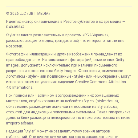
© 2026 LLC «UBT MEDIA»
Идентификатор онлайн-медиа в Реестре субъектов в сфере медиа —
R40-05347
Styler является развлекательным проектом «РБК-Украина»,
рассказывающим о людях, трендах и всё, что интересно читать вне
новостей.
Фотографии, иллюстрации и другие изображения принадлежат их
правообладателям. Использование фотографий, отмеченных Getty
Images, допускается исключительно при наличии письменного
разрешения фотоагентства Getty Images. Фотографии, отмеченные
логотипом «Styler» или подписанные «Styler» или «РБК-Украина», могут
использоваться на условиях лицензии Creative Commons Attribution
4.0 International.
При полном или частичном воспроизведении информационных
материалов, опубликованных на вебсайте «Styler» (styler.rbc.ua),
обязательно размещение активной гиперссылки на styler.rbc.ua,
открытой для индексации поисковыми системами. Такая гиперссылка
должна быть размещена непосредственно в тексте материала не ниже
второго абзаца.
Редакция "Styler" может не разделять точку зрения авторов
публикаций. Оценочные суждения, согласно законодательству