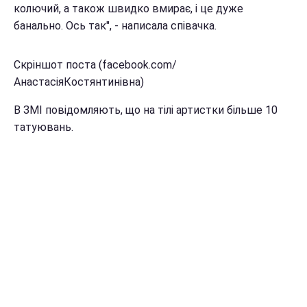
колючий, а також швидко вмирає, і це дуже
банально. Ось так", - написала співачка.
Скріншот поста (facebook.com/
АнастасіяКостянтинівна)
В ЗМІ повідомляють, що на тілі артистки більше 10
татуювань.