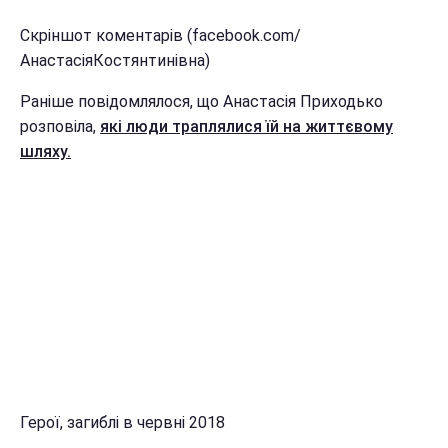
Скріншот коментарів (facebook.com/
АнастасіяКостянтинівна)
Раніше повідомлялося, що Анастасія Приходько
розповіла,
які люди траплялися їй на життєвому
шляху.
Герої, загиблі в червні 2018