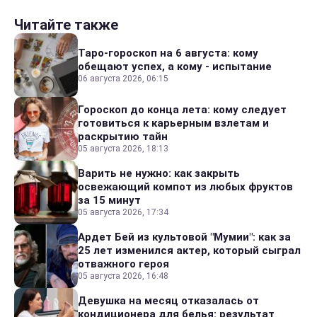
Читайте также
Таро-гороскоп на 6 августа: кому
обещают успех, а кому - испытание
06 августа 2026, 06:15
Гороскоп до конца лета: кому следует
готовиться к карьерным взлетам и
раскрытию тайн
05 августа 2026, 18:13
Варить не нужно: как закрыть
освежающий компот из любых фруктов
за 15 минут
05 августа 2026, 17:34
Ардет Бей из культовой "Мумии": как за
25 лет изменился актер, который сыграл
отважного героя
05 августа 2026, 16:48
Девушка на месяц отказалась от
кондиционера для белья: результат