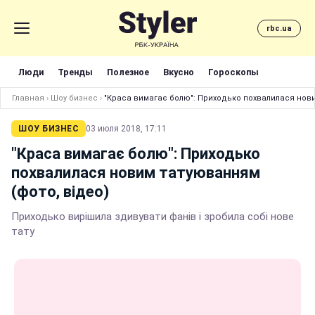
rbc.ua
Люди
Тренды
Полезное
Вкусно
Гороскопы
Главная
›
Шоу бизнес
›
"Краса вимагає болю": Приходько похвалилася нови
ШОУ БИЗНЕС
03 июля 2018, 17:11
"Краса вимагає болю": Приходько
похвалилася новим татуюванням
(фото, відео)
Приходько вирішила здивувати фанів і зробила собі нове
тату