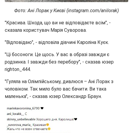
Фото: Ані Лорак у Києві (instagram.com/anilorak)
"Красива. Шкода, що ви не відповідаєте всім", -
сказала користувач Марія Суворова.
"Відповідаю", - відповіла дівчині Кароліна Куєк.
"Ці босоноги. Це щось. У вас в образі завжди є
родзинка. І завжди без перебору", - сказав юзер
righton_444.
"Гуляла на Олімпійському, дивлюся – Ані Лорак з
чоловіком. Так мило було вас бачити. Ви така
маленька", - сказав юзер Олександр Браун.