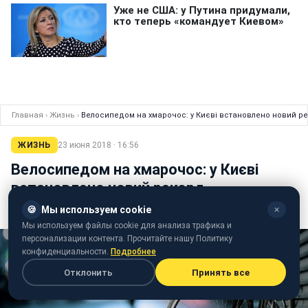
Главная
›
Жизнь
›
Велосипедом на хмарочос: у Києві встановлено новий р
ЖИЗНЬ
23 июня 2018 · 16:56
Велосипедом на хмарочос: у Києві
встановлено новий рекорд
🍪
Мы используем cookie
✕
Велосипедист подолав 35 поверхів
Мы используем файлы cookie для анализа трафика и
персонализации контента. Прочитайте нашу Политику
конфиденциальности.
Подробнее
Отклонить
Принять все