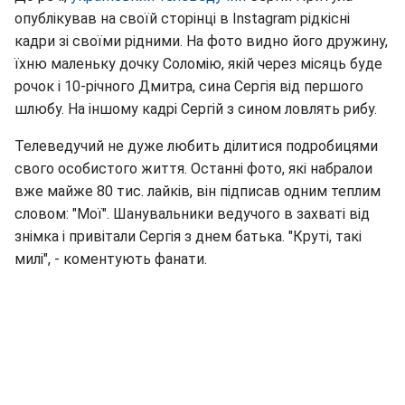
опублікував на своїй сторінці в Instagram рідкісні
кадри зі своїми рідними. На фото видно його дружину,
їхню маленьку дочку Соломію, якій через місяць буде
рочок і 10-річного Дмитра, сина Сергія від першого
шлюбу. На іншому кадрі Сергій з сином ловлять рибу.
Телеведучий не дуже любить ділитися подробицями
свого особистого життя. Останні фото, які набралои
вже майже 80 тис. лайків, він підписав одним теплим
словом: "Мої". Шанувальники ведучого в захваті від
знімка і привітали Сергія з днем батька. "Круті, такі
милі", - коментують фанати.