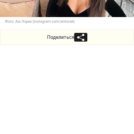
Фото: Ані Лорак (instagram.com/anilorak)
Поделиться