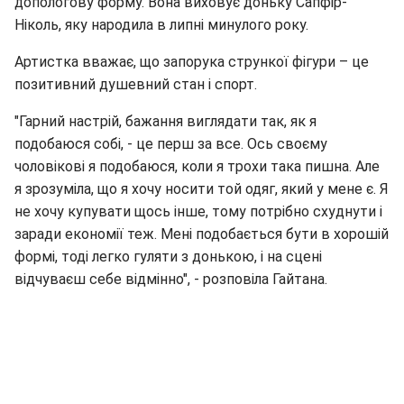
допологову форму. Вона виховує доньку Сапфір-
Ніколь, яку народила в липні минулого року.
Артистка вважає, що запорука стрункої фігури – це
позитивний душевний стан і спорт.
"Гарний настрій, бажання виглядати так, як я
подобаюся собі, - це перш за все. Ось своєму
чоловікові я подобаюся, коли я трохи така пишна. Але
я зрозуміла, що я хочу носити той одяг, який у мене є. Я
не хочу купувати щось інше, тому потрібно схуднути і
заради економії теж. Мені подобається бути в хорошій
формі, тоді легко гуляти з донькою, і на сцені
відчуваєш себе відмінно", - розповіла Гайтана.