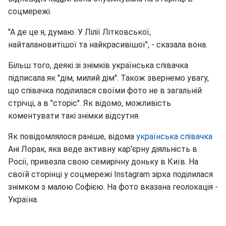
соцмережі.
"А де це я, думаю. У Лілії Літковської,
найталановитішої та найкрасивішої", - сказала вона.
Більш того, деякі зі знімків українська співачка
підписала як "дім, милий дім". Також звернемо увагу,
що співачка поділилася своїми фото не в загальній
стрічці, а в "сторіс". Як відомо, можливість
коментувати такі знімки відсутня.
Як повідомлялося раніше, відома
українська співачка
Ані Лорак, яка веде активну кар'єрну діяльність в
Росії, привезла свою семирічну доньку в Київ. На
своїй сторінці у соцмережі Instagram зірка поділилася
знімком з малою Софією. На фото вказана геолокація -
Україна.