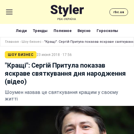
rbc.ua
Люди
Тренды
Полезное
Вкусно
Гороскопы
Главная
›
Шоу бизнес
›
"Кращі": Сергій Притула показав яскраве святкуван
ШОУ БИЗНЕС
23 июня 2018 · 17:56
"Кращі": Сергій Притула показав
яскраве святкування дня народження
(відео)
Шоумен назвав це святкування кращим у своєму
житті