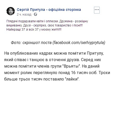
Фото: скріншот поста (facebook.com/serhiyprytula)
На опублікованих кадрах можна помітити Притулу,
який співає і танцює в оточенні друзів. Серед них
можна помітити членів групи "Врьяты". На даний
момент ролик переглянуло понад 16 тисяч осіб. Трохи
більше трьох тисяч поставило "лайки".