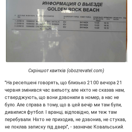
Скріншот квитків (obozrevatel.com)
"На ресепшені говорять, що близько 21:00 вечора 21
червня змінився час вильоту, але ніхто не сказав нам,
стверджують, що вони дзвонили в номер, а нас не
було. Але справа в тому, що в цей вечір ми там були,
дивилися футбол. І вранці, відповідно, ми теж там
перебували. Ніхто не приходив, не дзвонив, не стукав,
не поклав записку під двері", - зазначає Ковальський.