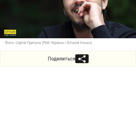
Фото: Сергій Притула (РБК-Україна / Віталій Носач)
Поделиться