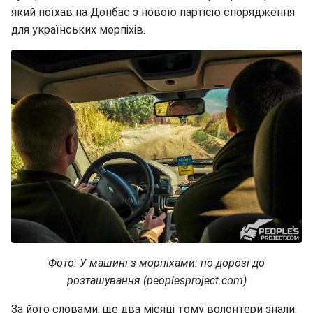
який поїхав на Донбас з новою партією спорядження
для українських морпіхів.
Фото: У машині з морпіхами: по дорозі до
розташування (peoplesproject.com)
За його словами, ще два місяці тому волонтери знали,