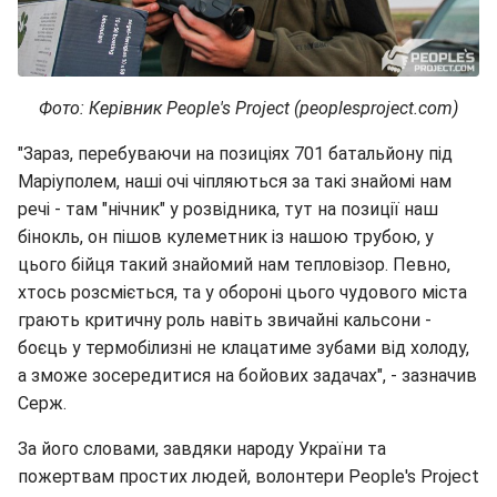
Фото: Керівник People's Project (peoplesproject.com)
"Зараз, перебуваючи на позиціях 701 батальйону під
Маріуполем, наші очі чіпляються за такі знайомі нам
речі - там "нічник" у розвідника, тут на позиції наш
бінокль, он пішов кулеметник із нашою трубою, у
цього бійця такий знайомий нам тепловізор. Певно,
хтось розсміється, та у обороні цього чудового міста
грають критичну роль навіть звичайні кальсони -
боєць у термобілизні не клацатиме зубами від холоду,
а зможе зосередитися на бойових задачах", - зазначив
Серж.
За його словами, завдяки народу України та
пожертвам простих людей, волонтери People's Project