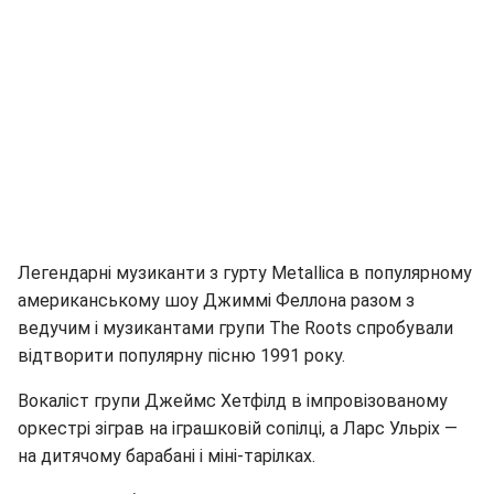
Легендарні музиканти з гурту Metallica в популярному
американському шоу Джиммі Феллона разом з
ведучим і музикантами групи The Roots спробували
відтворити популярну пісню 1991 року.
Вокаліст групи Джеймс Хетфілд в імпровізованому
оркестрі зіграв на іграшковій сопілці, а Ларс Ульріх —
на дитячому барабані і міні-тарілках.