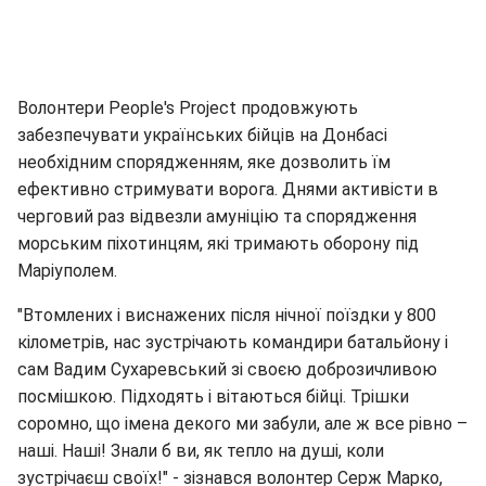
Волонтери People's Project продовжують
забезпечувати українських бійців на Донбасі
необхідним спорядженням, яке дозволить їм
ефективно стримувати ворога. Днями активісти в
черговий раз відвезли амуніцію та спорядження
морським піхотинцям, які тримають оборону під
Маріуполем.
"Втомлених і виснажених після нічної поїздки у 800
кілометрів, нас зустрічають командири батальйону і
сам Вадим Сухаревський зі своєю доброзичливою
посмішкою. Підходять і вітаються бійці. Трішки
соромно, що імена декого ми забули, але ж все рівно –
наші. Наші! Знали б ви, як тепло на душі, коли
зустрічаєш своїх!" - зізнався волонтер Серж Марко,