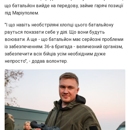
що батальйон вийде на передову, займе гарячі позиції
під Маріуполем.
"І що навіть необстріляні хлопці цього батальйону
рвуться показати себе у ділі. Що вони будуть
воювати. А ще - що батальйон має серйозні проблеми
із забезпеченням. 36-а бригада - величезний організм,
забезпечити всіх бійців усім необхідним дуже
непросто", - додав волонтер.