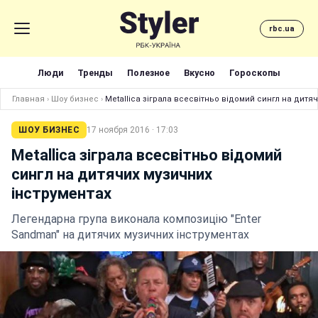
rbc.ua
Люди
Тренды
Полезное
Вкусно
Гороскопы
Главная
›
Шоу бизнес
›
Metallica зіграла всесвітньо відомий сингл на дитя
ШОУ БИЗНЕС
17 ноября 2016 · 17:03
Metallica зіграла всесвітньо відомий
сингл на дитячих музичних
інструментах
Легендарна група виконала композицію "Enter
Sandman" на дитячих музичних інструментах