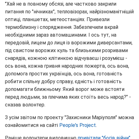
"Хай не в повному обсязі, але частково закрили
питання по "нічниках", тепловізорах, найрізноманітнішій
оптиці, планшетах, метеостанціях. Привезли
термобілизну і спорядження. Забезпечили вкрай
необхідними зараз автомашинами. І ось тут, на
передовій, лицем до лиця із ворожими диверсантами,
під свистом ворожих куль та близькими розривами
снарядів, кожною клітинкою відчуваєш і розумієш -
ось вона, кожна гривня народних пожертв, ось вона,
допомога простих українців, ось вона, готовність
робити спільну добру справу, єдність і готовність
допомагати ближньому. Який ворог може встояти
перед людьми, за плечима яких стоїть весь народ?" -
сказав волонтер.
З усім звітом по проекту "Захисники Маріуполя" можна
ознайомитися на сайті
People's Project
.
Раніше волонтери видовищно
привітали "богів війни"
.