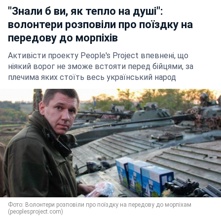
"Знали б ви, як тепло на душі":
волонтери розповіли про поїздку на
передову до морпіхів
Активісти проекту People's Project впевнені, що
ніякий ворог не зможе встояти перед бійцями, за
плечима яких стоїть весь український народ
Фото: Волонтери розповіли про поїздку на передову до морпіхам
(peoplesproject.com)