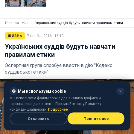
Главная
›
Жизнь
›
Українських суддів будуть навчати правилам етики
ЖИЗНЬ
17 ноября 2016 · 16:13
Українських суддів будуть навчати
правилам етики
Эспертная група спробує ввести в дію "Кодекс
суддівської етики"
🍪
Мы используем cookie
✕
Мы используем файлы cookie для анализа трафика и
персонализации контента. Прочитайте нашу Политику
конфиденциальности.
Подробнее
Отклонить
Принять все