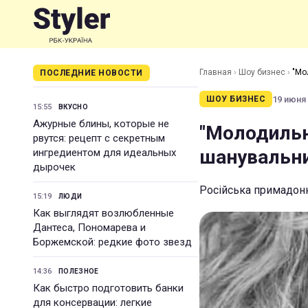
Главная
›
Шоу бизнес
›
"Мо
ПОСЛЕДНИЕ НОВОСТИ
19 июня 
ШОУ БИЗНЕС
15:55
ВКУСНО
Ажурные блины, которые не
"Молодильні
рвутся: рецепт с секретным
шанувальни
ингредиентом для идеальных
дырочек
Російська примадон
15:19
ЛЮДИ
Как выглядят возлюбленные
Дантеса, Пономарева и
Боржемской: редкие фото звезд
14:36
ПОЛЕЗНОЕ
Как быстро подготовить банки
для консервации: легкие