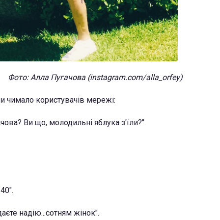
Фото: Алла Пугачова (instagram.com/alla_orfey)
и чимало користувачів мережі:
ова? Ви що, молодильні яблука з'їли?".
40".
аєте надію...сотням жінок".