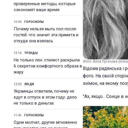
проверенные методы, которые
сэкономят ваше время
13:55
ГОРОСКОПЫ
Почему нельзя мыть пол после
гостей: что значит эта примета и
откуда она взялась
13:14
ТРЕНДЫ
Не только лен: стилист раскрыла
Фото: Алла Пугачова (insta
6 секретов комфортного образа в
Відома радянська і 
жару
фото. На своїй сторі
знімок, на якому поз
12:30
ЛЮДИ
Украинцы ответили, почему не
"Ах, якщо... Сонце в 
едут в отпуск в этом году: дело
не только в деньгах
11:43
ГОРОСКОПЫ
Одни молчат, другие мгновенно