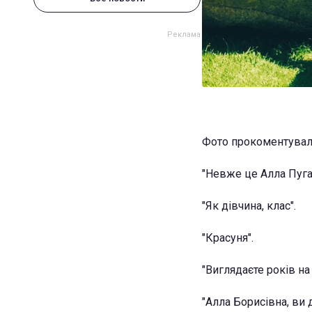
Фото прокоментувал
"Невже це Алла Пугач
"Як дівчина, клас".
"Красуня".
"Виглядаєте років на 
"Алла Борисівна, ви д