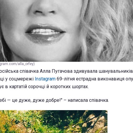
gram.com/alla_orfey)
російська співачка Алла Пугачова здивувала шанувальникі
нці у соцмережі
Instagram
69-літня естрадна виконавиця оп
ує в картатій сорочці й коротких шортах.
небі — це дуже, дуже добре!" – написала співачка.