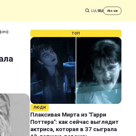
UA
/
RU
rbc.ua
фото)
ТОП
вала
ЛЮДИ
Плаксивая Мирта из "Гарри
Поттера": как сейчас выглядит
актриса, которая в 37 сыграла