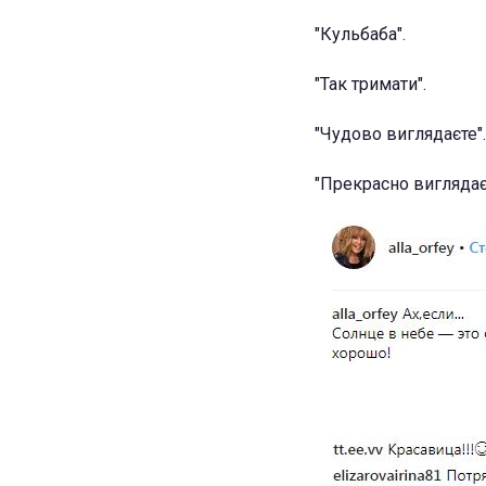
"Кульбаба".
"Так тримати".
"Чудово виглядаєте".
"Прекрасно виглядаєт