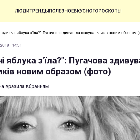
ЛЮДИ
ТРЕНДЫ
ПОЛЕЗНОЕ
ВКУСНО
ГОРОСКОПЫ
лодильні яблука з'їла?": Пугачова здивувала шанувальників новим образом (
2018 · 14:51
 яблука з'їла?": Пугачова здиву
ків новим образом (фото)
на вразила вбранням