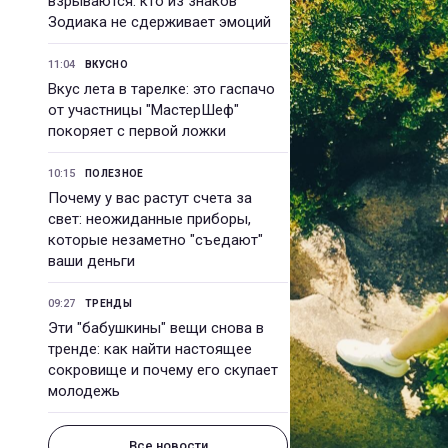
взрываются: кто из знаков
Зодиака не сдерживает эмоций
11:04
ВКУСНО
Вкус лета в тарелке: это гаспачо
от участницы "МастерШеф"
покоряет с первой ложки
10:15
ПОЛЕЗНОЕ
Почему у вас растут счета за
свет: неожиданные приборы,
которые незаметно "съедают"
ваши деньги
09:27
ТРЕНДЫ
Эти "бабушкины" вещи снова в
тренде: как найти настоящее
сокровище и почему его скупает
молодежь
Все новости