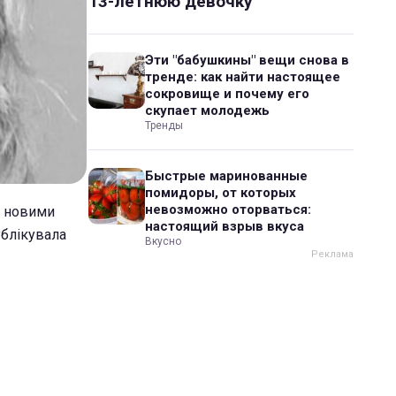
13-летнюю девочку
Эти "бабушкины" вещи снова в
тренде: как найти настоящее
сокровище и почему его
скупает молодежь
Тренды
Быстрые маринованные
помидоры, от которых
невозможно оторваться:
в новими
настоящий взрыв вкуса
ублікувала
Вкусно