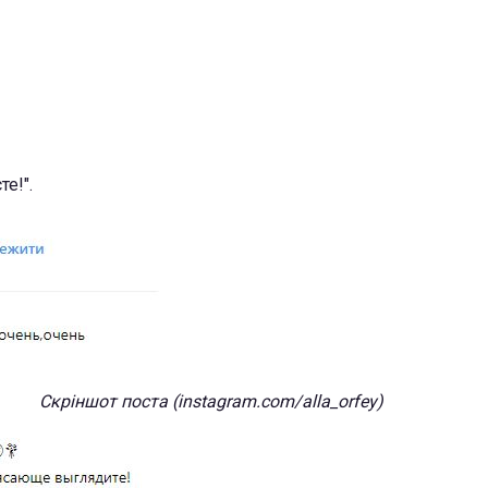
е!".
Скріншот поста (instagram.com/alla_orfey)