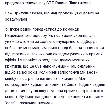
продюсер телеканалу СТБ Галина Пілютикова.
Сам Притула сказав, що над пропозицією довго не
роздумував.
"Я дуже радий приєднатися до команди
Національного відбору. Як і мільйони українців, я
уважно стежив за ходом минулорічного відбору, і
побачене мені максимально сподобалося, починаючи
від картинки і закінчуючи складом учасників прямих
ефірів. І я повністю розділяю думку музичних
критиків, що це був найсильніший Національний
відбір за всі роки. Коли мені запропонували вести
майбутні ефіри, не вагався ані хвилини. Мої
попередники - Діма Танкович та Саша Педан - задали
досить високу планку ведення прямих ефірів такого
масштабу, і моє завдання тепер - не знизити її своїм
"соло", - зазначив шоумен.