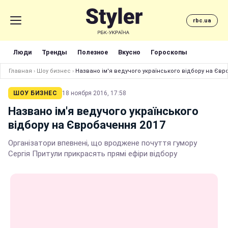
rbc.ua
Люди
Тренды
Полезное
Вкусно
Гороскопы
Главная
›
Шоу бизнес
›
Названо ім'я ведучого українського відбору на Євр
ШОУ БИЗНЕС
18 ноября 2016, 17:58
Названо ім'я ведучого українського
відбору на Євробачення 2017
Організатори впевнені, що вроджене почуття гумору
Сергія Притули прикрасять прямі ефіри відбору