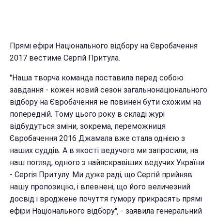
Прямі ефіри Національного відбору на Євробачення
2017 вестиме Сергій Притула.
"Наша творча команда поставила перед собою
завдання - кожен новий сезон загальнонаціонального
відбору на Євробачення не повинен бути схожим на
попередній. Тому цього року в складі журі
відбудуться зміни, зокрема, переможниця
Євробачення 2016 Джамала вже стала однією з
наших суддів. А в якості ведучого ми запросили, на
наш погляд, одного з найяскравіших ведучих України
- Сергія Притулу. Ми дуже раді, що Сергій прийняв
нашу пропозицію, і впевнені, що його величезний
досвід і вроджене почуття гумору прикрасять прямі
ефіри Національного відбору", - заявила генеральний