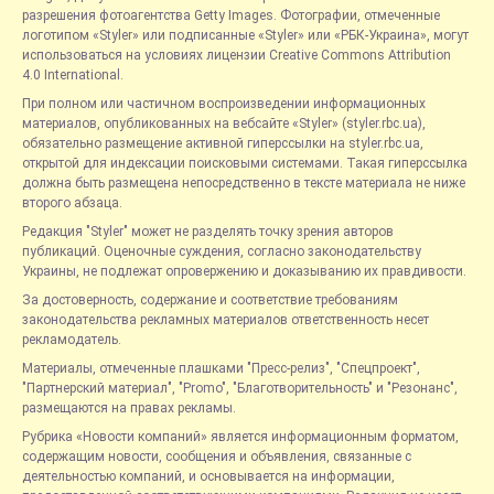
разрешения фотоагентства Getty Images. Фотографии, отмеченные
логотипом «Styler» или подписанные «Styler» или «РБК-Украина», могут
использоваться на условиях лицензии Creative Commons Attribution
4.0 International.
При полном или частичном воспроизведении информационных
материалов, опубликованных на вебсайте «Styler» (styler.rbc.ua),
обязательно размещение активной гиперссылки на styler.rbc.ua,
открытой для индексации поисковыми системами. Такая гиперссылка
должна быть размещена непосредственно в тексте материала не ниже
второго абзаца.
Редакция "Styler" может не разделять точку зрения авторов
публикаций. Оценочные суждения, согласно законодательству
Украины, не подлежат опровержению и доказыванию их правдивости.
За достоверность, содержание и соответствие требованиям
законодательства рекламных материалов ответственность несет
рекламодатель.
Материалы, отмеченные плашками "Пресс-релиз", "Спецпроект",
"Партнерский материал", "Promo", "Благотворительность" и "Резонанс",
размещаются на правах рекламы.
Рубрика «Новости компаний» является информационным форматом,
содержащим новости, сообщения и объявления, связанные с
деятельностью компаний, и основывается на информации,