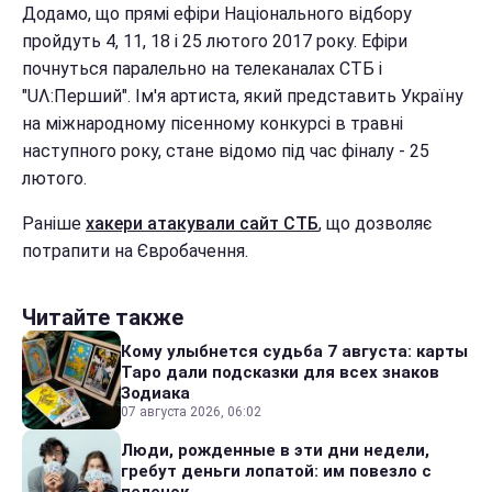
Додамо, що прямі ефіри Національного відбору
пройдуть 4, 11, 18 і 25 лютого 2017 року. Ефіри
почнуться паралельно на телеканалах СТБ і
"UΛ:Перший". Ім'я артиста, який представить Україну
на міжнародному пісенному конкурсі в травні
наступного року, стане відомо під час фіналу - 25
лютого.
Раніше
хакери атакували сайт СТБ
, що дозволяє
потрапити на Євробачення.
Читайте также
Кому улыбнется судьба 7 августа: карты
Таро дали подсказки для всех знаков
Зодиака
07 августа 2026, 06:02
Люди, рожденные в эти дни недели,
гребут деньги лопатой: им повезло с
пеленок