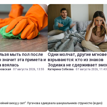
льзя мыть пол после
Одни молчат, другие мгнов
о значит эта примета и
взрываются: кто из знаков
а взялась
Зодиака не сдерживает эмо
новская
·
07 августа 2026, 13:55
Катерина Собкова
·
07 августа 2026, 11:43
мейний вихід у світ": Пугачова здивувала шанувальників стрункістю (відео)