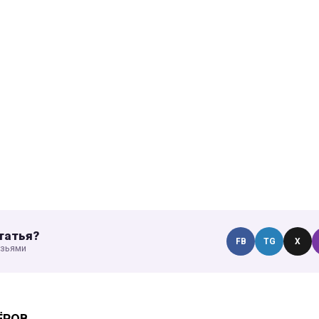
татья?
FB
TG
X
узьями