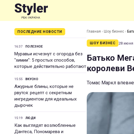
Главная
›
Шоу бизнес
›
Бат
ПОСЛЕДНИЕ НОВОСТИ
28 июня 
ШОУ БИЗНЕС
16:37
ПОЛЕЗНОЕ
Муравьи исчезнут с огорода без
Батько Мег
"химии": 5 простых способов,
королеви В
которые действительно работают
15:55
ВКУСНО
Томас Маркл впевнен
Ажурные блины, которые не
рвутся: рецепт с секретным
ингредиентом для идеальных
дырочек
15:19
ЛЮДИ
Как выглядят возлюбленные
Дантеса, Пономарева и