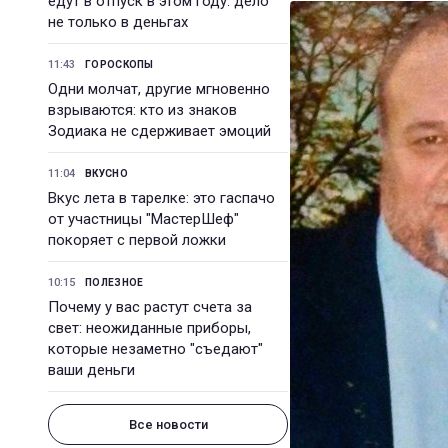
едут в отпуск в этом году: дело
не только в деньгах
11:43
ГОРОСКОПЫ
Одни молчат, другие мгновенно
взрываются: кто из знаков
Зодиака не сдерживает эмоций
11:04
ВКУСНО
Вкус лета в тарелке: это гаспачо
от участницы "МастерШеф"
покоряет с первой ложки
10:15
ПОЛЕЗНОЕ
Почему у вас растут счета за
свет: неожиданные приборы,
которые незаметно "съедают"
ваши деньги
Все новости