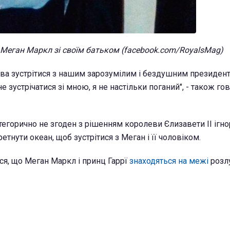
 Меган Маркл зі своїм батьком (facebook.com/RoyalsMag)
ва зустрітися з нашим зарозумілим і бездушним президенто
 зустрічатися зі мною, я не настільки поганий", - також го
тегорично не згоден з рішенням королеви Єлизавети II ігно
етнути океан, щоб зустрітися з Меган і її чоловіком.
я, що Меган Маркл і принц Гаррї
знаходяться на межі
розл