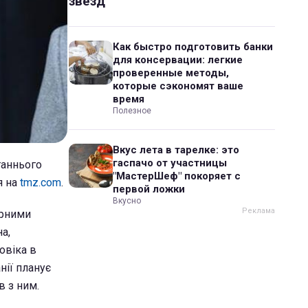
звезд
Как быстро подготовить банки
для консервации: легкие
проверенные методы,
которые сэкономят ваше
время
Полезное
Вкус лета в тарелке: это
гаспачо от участницы
таннього
"МастерШеф" покоряет с
я на
tmz.com
.
первой ложки
Вкусно
арними
а,
овіка в
нії планує
в з ним.