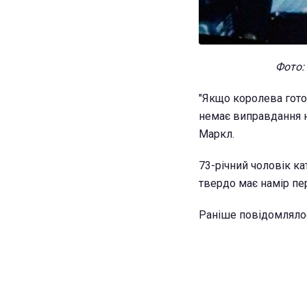
Фото:
"Якщо королева гото
немає виправдання не
Маркл.
73-річний чоловік ка
твердо має намір пер
Раніше повідомлялос