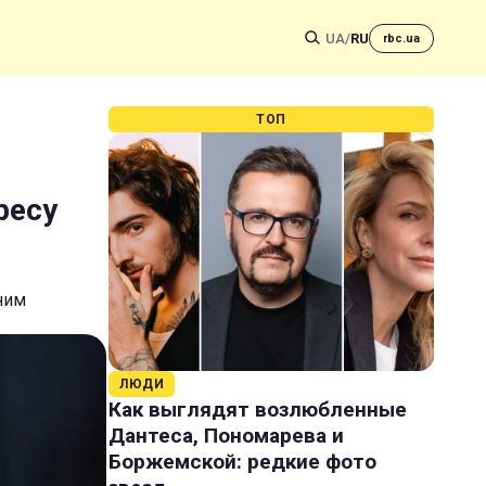
UA
/
RU
rbc.ua
ТОП
ресу
ним
ЛЮДИ
Как выглядят возлюбленные
Дантеса, Пономарева и
Боржемской: редкие фото