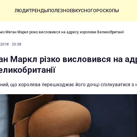
ЛЮДИ
ТРЕНДЫ
ПОЛЕЗНОЕ
ВКУСНО
ГОРОСКОПЫ
ько Меган Маркл різко висловився на адресу королеви Великобританії
2018 · 23:38
ан Маркл різко висловився на ад
еликобританії
ий, що королева перешкоджає його дочці спілкуватися з 