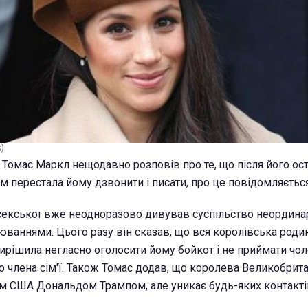
k)
Томас Маркл нещодавно розповів про те, що після його ос
ім перестала йому дзвонити і писати, про це повідомляєтьс
асекської вже неодноразово дивував суспільство неордин
юваннями. Цього разу він сказав, що вся королівська родин
рішила негласно оголосити йому бойкот і не приймати чол
о члена сім'ї. Також Томас додав, що королева Великобрита
ом США Дональдом Трампом, але уникає будь-яких контакті