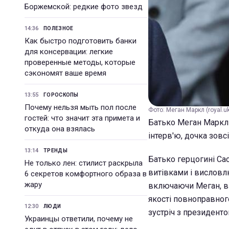
Боржемской: редкие фото звезд
14:36
ПОЛЕЗНОЕ
Как быстро подготовить банки
для консервации: легкие
проверенные методы, которые
сэкономят ваше время
13:55
ГОРОСКОПЫ
Почему нельзя мыть пол после
Фото: Меган Маркл (royal.u
гостей: что значит эта примета и
Батько Меган Маркл 
откуда она взялась
інтерв'ю, дочка зовс
13:14
ТРЕНДЫ
Батько герцогині С
Не только лен: стилист раскрыла
витівками і висловл
6 секретов комфортного образа в
жару
включаючи Меган, ви
якості повноправног
12:30
ЛЮДИ
зустріч з президент
Украинцы ответили, почему не