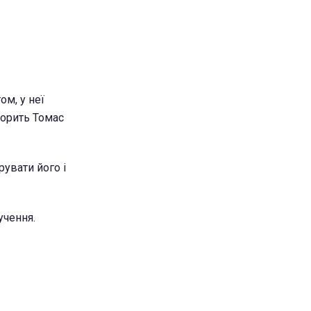
м, у неї
ворить Томас
рувати його і
учення.