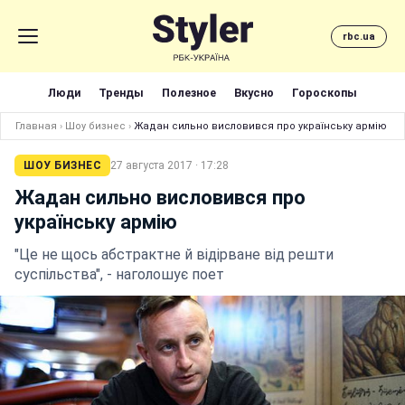
rbc.ua
Люди
Тренды
Полезное
Вкусно
Гороскопы
Главная
›
Шоу бизнес
›
Жадан сильно висловився про українську армію
ШОУ БИЗНЕС
27 августа 2017 · 17:28
Жадан сильно висловився про
українську армію
"Це не щось абстрактне й відірване від решти
суспільства", - наголошує поет