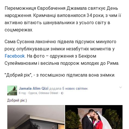
Переможниця Євробачення Джамала святкує День
народження. Кримчанці виповнилося 34 роки, з чим її
активно вітають шанувальники з усього світу в
соцмережах.
Сама Сусанна лаконічно підвела підсумок минулого
року, опублікувавши знімки незабутніх моментів у
Facebook
. На фото – одруження з Бекіром
Сулеймановим і весільна подорож молодих до Рима.
"Добрий рік", - з посмішкою підписала вона знімки.