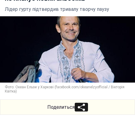
Лідер гурту підтвердив тривалу творчу паузу
Фото: Океан Ельзи у Харкові (facebook.com/okeanelzyofficial / Вікторія
Квітка)
Поделиться