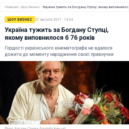
Главная
›
Шоу бизнес
›
Україна тужить за Богдану Ступці, якому виповнилося
ШОУ БИЗНЕС
27 августа 2017 · 14:24
Україна тужить за Богдану Ступці,
якому виповнилося б 76 років
Гордості українського кінематографа не вдалося
дожити до моменту народження своєї правнучки
Фото: Богдан Ступка (tourinfo.kiev.ua)