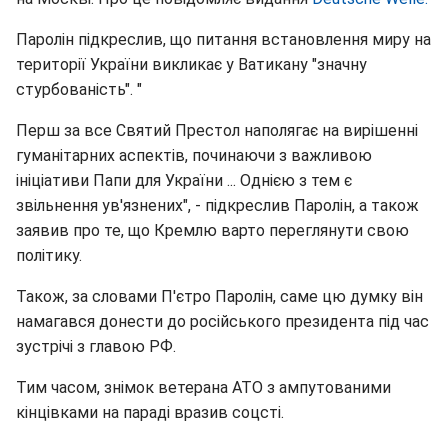
Паролін підкреслив, що питання встановлення миру на
території України викликає у Ватикану "значну
стурбованість". "
Перш за все Святий Престол наполягає на вирішенні
гуманітарних аспектів, починаючи з важливою
ініціативи Папи для України ... Однією з тем є
звільнення ув'язнених", - підкреслив Паролін, а також
заявив про те, що Кремлю варто переглянути свою
політику.
Також, за словами П'єтро Паролін, саме цю думку він
намагався донести до російського президента під час
зустрічі з главою РФ.
Тим часом, знімок ветерана АТО з ампутованими
кінцівками на параді вразив соцсті.