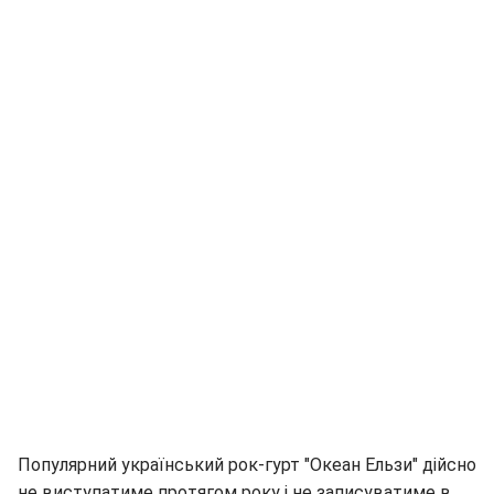
Популярний український рок-гурт "Океан Ельзи" дійсно
не виступатиме протягом року і не записуватиме в