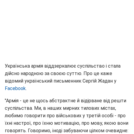
Українська армія віддзеркалює суспільство і стала
дійсно народною за своєю суттю. Про це каже
відомий український письменник Сергій Жадан у
Facebook
.
"Армія - це не щось абстрактне й відірване від решти
суспільства. Ми, в наших мирних тилових містах,
любимо говорити про військових у третій особі - про
їхні настрої, про їхню мотивацію, про мову, якою вони
говорять. Говоримо, іноді забуваючи цілком очевидне: