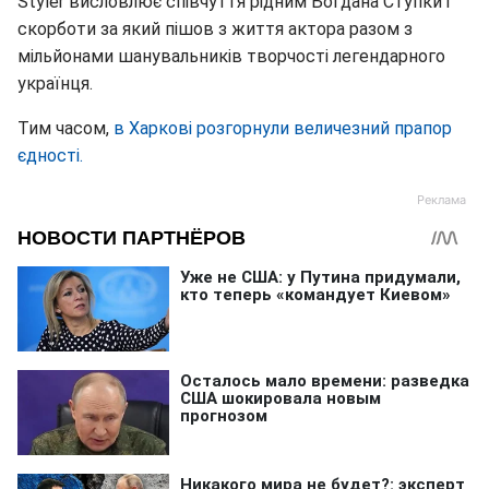
Styler висловлює співчуття рідним Богдана Ступки і
скорботи за який пішов з життя актора разом з
мільйонами шанувальників творчості легендарного
українця.
Тим часом,
в Харкові розгорнули величезний прапор
єдності.