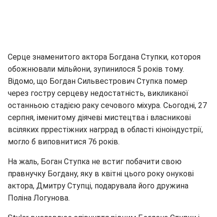
Серце знаменитого актора Богдана Ступки, котороя
обожнювали мільйони, зупинилося 5 років тому.
Відомо, що Богдан Сильвестрович Ступка помер
через гостру серцеву недостатність, викликаної
останньою стадією раку сечового міхура. Сьогодні, 27
серпня, іменитому діячеві мистецтва і власникові
всіляких пррестіжних нагррад в області кіноіндустрії,
могло б виповнитися 76 років.
На жаль, Боган Ступка не встиг побачити свою
правнучку Богдану, яку в квітні цього року онукові
актора, Дмитру Ступці, подарувала його дружина
Поліна Логунова.