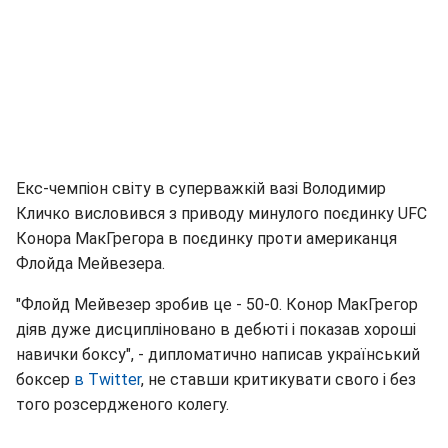
Екс-чемпіон світу в суперважкій вазі Володимир
Кличко висловився з приводу минулого поєдинку UFC
Конора МакГрегора в поєдинку проти американця
Флойда Мейвезера.
"Флойд Мейвезер зробив це - 50-0. Конор МакГрегор
діяв дуже дисципліновано в дебюті і показав хороші
навички боксу", - дипломатично написав український
боксер
в Twitter
, не ставши критикувати свого і без
того розсердженого колегу.