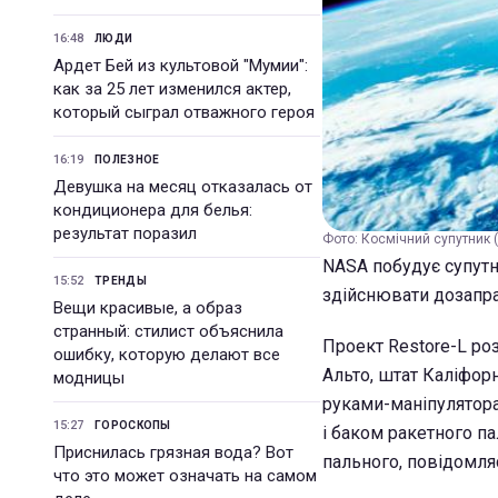
16:48
ЛЮДИ
Ардет Бей из культовой "Мумии":
как за 25 лет изменился актер,
который сыграл отважного героя
16:19
ПОЛЕЗНОЕ
Девушка на месяц отказалась от
кондиционера для белья:
результат поразил
Фото: Космічний супутник (
NASA побудує супутни
15:52
ТРЕНДЫ
здійснювати дозапра
Вещи красивые, а образ
странный: стилист объяснила
Проект Restore-L роз
ошибку, которую делают все
Альто, штат Каліфор
модницы
руками-маніпулятора
15:27
ГОРОСКОПЫ
і баком ракетного па
Приснилась грязная вода? Вот
пального, повідомля
что это может означать на самом