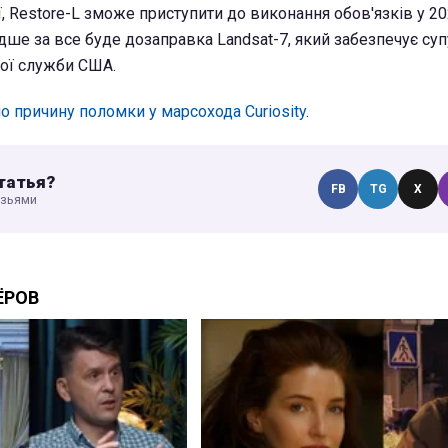
, Restore-L зможе приступити до виконання обов'язків у 20
е за все буде дозаправка Landsat-7, який забезпечує суп
ної служби США.
 причину поломки у марсохода Curiosity
.
татья?
FB
TG
X
узьями