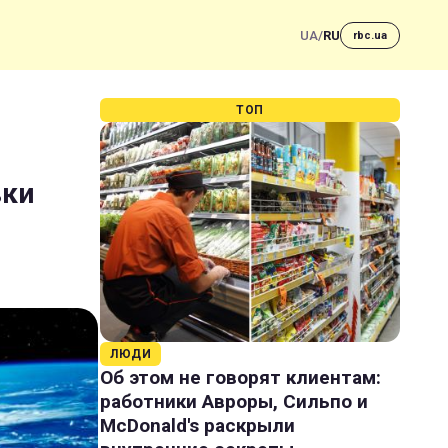
UA
/
RU
rbc.ua
ТОП
вки
ЛЮДИ
Об этом не говорят клиентам:
работники Авроры, Сильпо и
McDonald's раскрыли