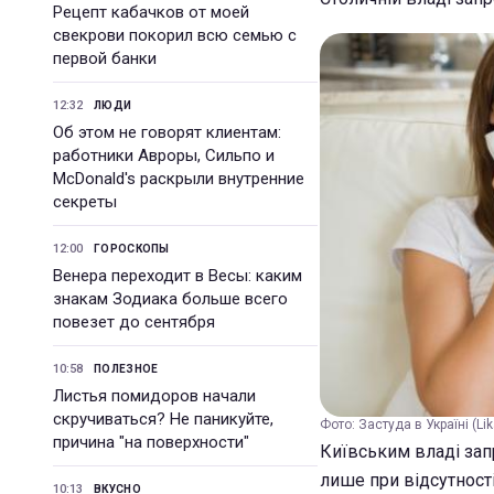
Рецепт кабачков от моей
свекрови покорил всю семью с
первой банки
12:32
ЛЮДИ
Об этом не говорят клиентам:
работники Авроры, Сильпо и
McDonald's раскрыли внутренние
секреты
12:00
ГОРОСКОПЫ
Венера переходит в Весы: каким
знакам Зодиака больше всего
повезет до сентября
10:58
ПОЛЕЗНОЕ
Листья помидоров начали
скручиваться? Не паникуйте,
Фото: Застуда в Україні (Lika
причина "на поверхности"
Київським владі зап
лише при відсутності
10:13
ВКУСНО