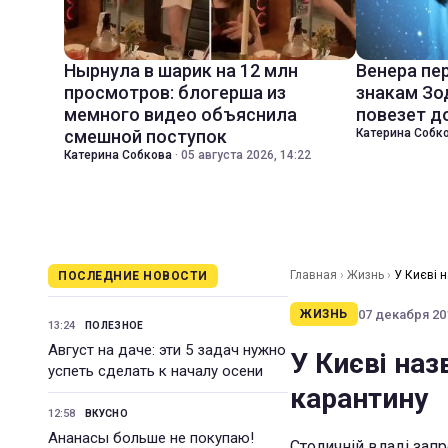
Нырнула в шарик на 12 млн
Венера пе
просмотров: блогерша из
знакам Зо
мемного видео объяснила
повезет д
смешной поступок
Катерина Собк
Катерина Собкова
·
05 августа 2026, 14:22
Главная
›
Жизнь
›
У Києві 
ПОСЛЕДНИЕ НОВОСТИ
07 декабря 201
ЖИЗНЬ
13:24
ПОЛЕЗНОЕ
Август на даче: эти 5 задач нужно
У Києві на
успеть сделать к началу осени
карантину
12:58
ВКУСНО
Ананасы больше не покупаю!
Столичній владі зап