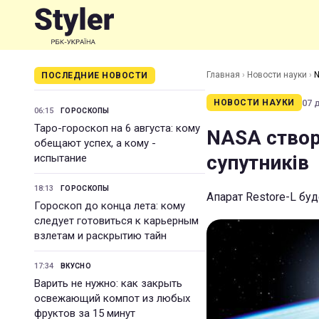
Главная
›
Новости науки
›
N
ПОСЛЕДНИЕ НОВОСТИ
07 
НОВОСТИ НАУКИ
06:15
ГОРОСКОПЫ
Таро-гороскоп на 6 августа: кому
NASA створ
обещают успех, а кому -
супутників
испытание
18:13
ГОРОСКОПЫ
Апарат Restore-L бу
Гороскоп до конца лета: кому
следует готовиться к карьерным
взлетам и раскрытию тайн
17:34
ВКУСНО
Варить не нужно: как закрыть
освежающий компот из любых
фруктов за 15 минут