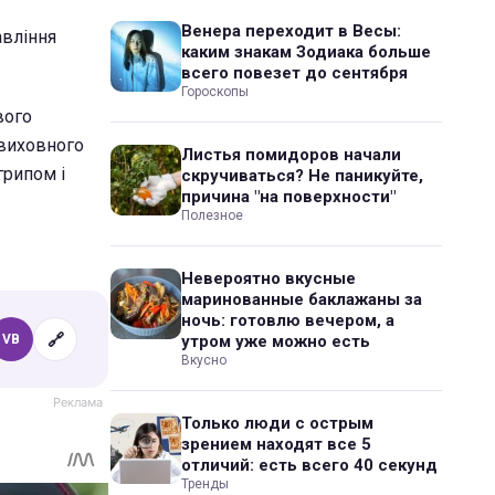
Венера переходит в Весы:
авління
каким знакам Зодиака больше
всего повезет до сентября
Гороскопы
вого
-виховного
Листья помидоров начали
грипом і
скручиваться? Не паникуйте,
причина "на поверхности"
Полезное
Невероятно вкусные
маринованные баклажаны за
ночь: готовлю вечером, а
🔗
VB
утром уже можно есть
Вкусно
Только люди с острым
зрением находят все 5
отличий: есть всего 40 секунд
Тренды