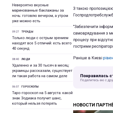
Невероятно вкусные
З такою пропозиціє
маринованные баклажаны за
Госпродпотребслужб
ночь: готовлю вечером, а утром
уже можно есть
"Забезпечити інформ
09:27
ТРЕНДЫ
самоврядування з м
Только люди с острым зрением
процесу при відсутно
находят все 5 отличий: есть всего
гострими респіраторн
40 секунд
Раніше в Києві
ріве
08:40
ЛЮДИ
Удаленно и за 30 тысяч в месяц:
украинцы рассказали, существует
Понравилась с
ли такая работа на самом деле
Поделитесь ею с др
06:07
ГОРОСКОПЫ
Таро-гороскоп на 5 августа: какой
знак Зодиака получит шанс,
который нельзя потерять