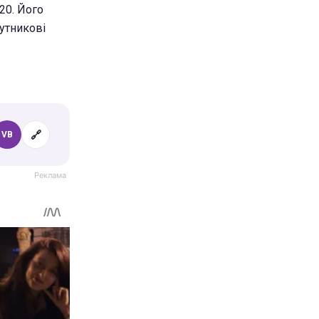
20. Його
утникові
🔗
VB