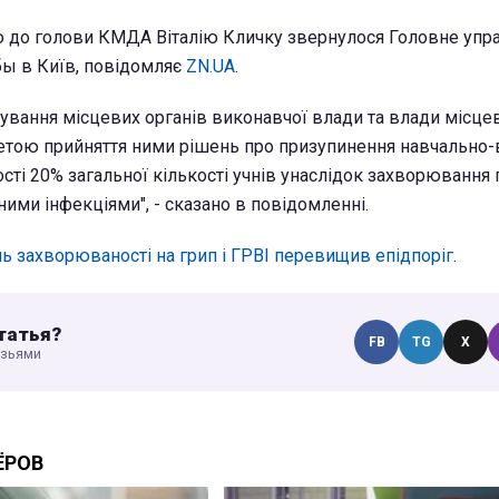
ю до голови КМДА Віталію Кличку звернулося Головне упр
ы в Київ, повідомляє
ZN.UA
.
ування місцевих органів виконавчої влади та влади місце
етою прийняття ними рішень про призупинення навчально
сті 20% загальної кількості учнів унаслідок захворювання 
ими інфекціями", - сказано в повідомленні.
нь захворюваності на грип і ГРВІ перевищив епідпоріг
.
татья?
FB
TG
X
узьями