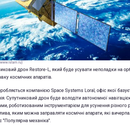
www.islam.ru)
ковий дрон Restore-L, який буде усувати неполадки на орбіт
вку космічних апаратів.
робляється компанією Space Systems Loral, офіс якої базує
нія. Супутниковий дрон буде володіти автономної навігаці
ми, роботизованим інструментарієм для усунення різного 
лива, яким можна заправляти космічні апарати, які вичерпа
є "Популярна механіка".