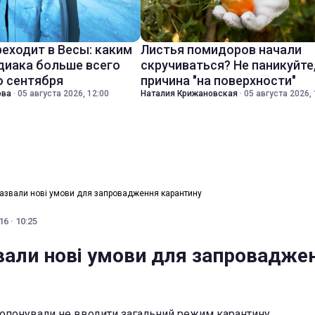
реходит в Весы: каким
Листья помидоров начали
диака больше всего
скручиваться? Не паникуйте
о сентября
причина "на поверхности"
ова
·
05 августа 2026, 12:00
Наталия Крижановская
·
05 августа 2026, 
назвали нові умови для запровадження карантину
6 · 10:25
звали нові умови для запровадже
ропонували не вводити загальний режим карантину