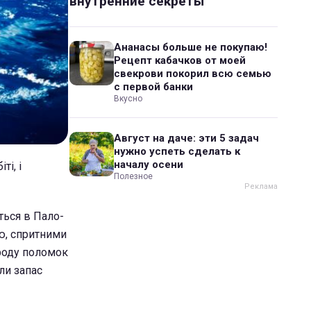
внутренние секреты
Ананасы больше не покупаю!
Рецепт кабачков от моей
свекрови покорил всю семью
с первой банки
Вкусно
Август на даче: эти 5 задач
нужно успеть сделать к
началу осени
і, і
Полезное
ться в Пало-
єю, спритними
роду поломок
ли запас