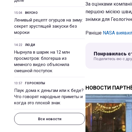
деле
За оцінками компанії
першою місією швидш
15:04
ВКУСНО
знімки для Геологіч
Ленивый рецепт огурцов на зиму:
секрет хрустящей закуски без
мороки
Раніше
NASA виявило
14:22
ЛЮДИ
Нырнула в шарик на 12 млн
Понравилась с
просмотров: блогерша из
Поделитесь ею с др
мемного видео объяснила
смешной поступок
13:57
ГОРОСКОПЫ
Паук дома к деньгам или к беде?
Что говорят народные приметы и
когда это плохой знак
Все новости