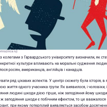
mraznica.ru)
 з колегами з Гарвардського університету визначили, як стать
нкретної культури впливають на моральні судження людин
ся росіян, американців, англійців і канадців.
вати ряд цікавих аспектів. У центрі сюжету була історія, в я
ю життя одного учасника групи. Як виявилося, і чоловіки, 
яння людині шкоди дією гірше, ніж заподіяння йому шкод
 ж заподіяння шкоди є побічним ефектом, то це вважалося
ріант, при якому потерпілий виявляється засобом досягнен