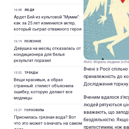
16:48
ЛЮДИ
Ардет Бей из культовой "Мумии":
как за 25 лет изменился актер,
который сыграл отважного героя
16:19
ПОЛЕЗНОЕ
Девушка на месяц отказалась от
кондиционера для белья:
результат поразил
Фото: Мораль людини (vche
Вчені з Росії спільно
15:52
ТРЕНДЫ
приналежність до ко
Вещи красивые, а образ
Дослідження торкнуло
странный: стилист объяснила
ошибку, которую делают все
Вченим вдалося з'ясу
модницы
людей рятуються ціно
15:27
ГОРОСКОПЫ
вважають, що заподі
Приснилась грязная вода? Вот
бездіяльністю. Якщо
что это может означать на самом
припустимим, ніж ва