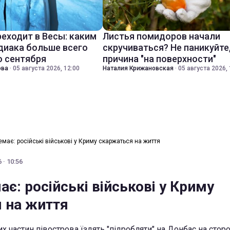
реходит в Весы: каким
Листья помидоров начали
диака больше всего
скручиваться? Не паникуйте
о сентября
причина "на поверхности"
ова
·
05 августа 2026, 12:00
Наталия Крижановская
·
05 августа 2026, 
має: російські військові у Криму скаржаться на життя
 · 10:56
є: російські військові у Криму
 на життя
х частин півострова їздять "підробляти" на Донбас на сторо