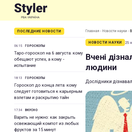
Главная
›
Новости науки
›
В
ПОСЛЕДНИЕ НОВОСТИ
25 н
НОВОСТИ НАУКИ
06:15
ГОРОСКОПЫ
Таро-гороскоп на 6 августа: кому
Вчені дізна
обещают успех, а кому -
людини
испытание
18:13
ГОРОСКОПЫ
Дослідники дізнава
Гороскоп до конца лета: кому
следует готовиться к карьерным
взлетам и раскрытию тайн
17:34
ВКУСНО
Варить не нужно: как закрыть
освежающий компот из любых
фруктов за 15 минут