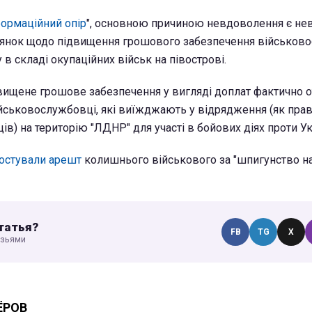
ормаційний опір
", основною причиною невдоволення є не
янок щодо підвищення грошового забезпечення військов
 в складі окупаційних військ на півострові.
двищене грошове забезпечення у вигляді доплат фактично
військовослужбовці, які виїжджають у відрядження (як прав
ців) на територію "ЛДНР" для участі в бойових діях проти Ук
остували арешт
колишнього військового за "шпигунство н
татья?
FB
TG
X
узьями