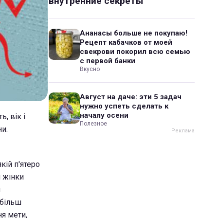
внутренние секреты
Ананасы больше не покупаю!
Рецепт кабачков от моей
свекрови покорил всю семью
с первой банки
Вкусно
Август на даче: эти 5 задач
нужно успеть сделать к
началу осени
, вік і
Полезное
и.
кій п'ятеро
і жінки
и
 більш
ня мети,