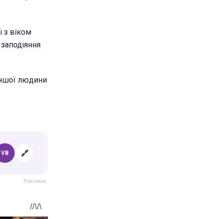
і з віком
заподіяння
 іншої людини
🔗
VB