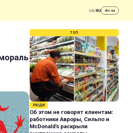
UA
/
RU
rbc.ua
ТОП
 мораль
ЛЮДИ
Об этом не говорят клиентам:
работники Авроры, Сильпо и
McDonald's раскрыли