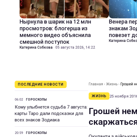
Нырнула в шарик на 12 млн
Венера пе
просмотров: блогерша из
знакам Зо
мемного видео объяснила
повезет д
смешной поступок
Катерина Собк
Катерина Собкова
·
05 августа 2026, 14:22
Главная
›
Жизнь
›
Грошей не
ПОСЛЕДНИЕ НОВОСТИ
25 ноября 2016
ЖИЗНЬ
06:02
ГОРОСКОПЫ
Кому улыбнется судьба 7 августа:
Грошей нема
карты Таро дали подсказки для
скаржаться
всех знаков Зодиака
20:59
ГОРОСКОПЫ
Окупанти з військови