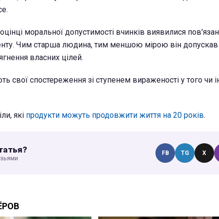
ce.
 оцінці моральної допустимості вчинків виявилися пов'язан
нту. Чим старша людина, тим меншою мірою він допускав 
ягнення власних цілей.
ють свої спостереження зі ступенем вираженості у того чи
ли, які
продукти можуть продовжити життя на 20 років
.
татья?
FB
TG
X
узьями