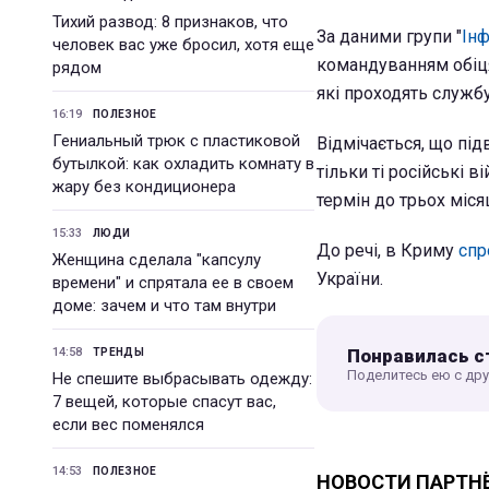
Тихий развод: 8 признаков, что
За даними групи "
Інф
человек вас уже бросил, хотя еще
командуванням обіц
рядом
які проходять службу
16:19
ПОЛЕЗНОЕ
Гениальный трюк с пластиковой
Відмічається, що пі
бутылкой: как охладить комнату в
тільки ті російські 
жару без кондиционера
термін до трьох міся
15:33
ЛЮДИ
До речі, в Криму
спр
Женщина сделала "капсулу
України.
времени" и спрятала ее в своем
доме: зачем и что там внутри
Понравилась с
14:58
ТРЕНДЫ
Поделитесь ею с др
Не спешите выбрасывать одежду:
7 вещей, которые спасут вас,
если вес поменялся
14:53
ПОЛЕЗНОЕ