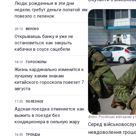
Люди, рожденные в эти дни
недели, гребут деньги лопатой: им
повезло с пеленок
20:12
ВКУСНО
Открываешь банку и уже не
остановиться: как закрыть
кабачки в соусе сацебели
18:13
ГОРОСКОПЫ
Жизнь кардинально изменится к
лучшему: каким знакам
китайского гороскопа повезет 7
августа
17:25
ПОЛЕЗНОЕ
Адская поездка отменяется: как
выжить в поезде без
Фото: Російські військові у 
кондиционера в сильную жару
Серед військовослуж
невдоволення грошо
16:55
ТРЕНДЫ