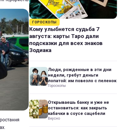
ГОРОСКОПЫ
Кому улыбнется судьба 7
августа: карты Таро дали
подсказки для всех знаков
Зодиака
Люди, рожденные в эти дни
недели, гребут деньги
лопатой: им повезло с пеленок
Гороскопы
Открываешь банку и уже не
остановиться: как закрыть
кабачки в соусе сацебели
Вкусно
зростання
ах.