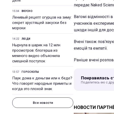
деле
передає Naked Scien
15:04
ВКУСНО
Вагомі відмінності в
Ленивый рецепт огурцов на зиму:
секрет хрустящей закуски без
учасників експериме
мороки
шкоди іншій для дос
14:22
ЛЮДИ
Вчені також пов'язу
Нырнула в шарик на 12 млн
емоцій та емпатії.
просмотров: блогерша из
мемного видео объяснила
Раніше вчені розпові
смешной поступок
13:57
ГОРОСКОПЫ
Понравилась с
Паук дома к деньгам или к беде?
Поделитесь ею с др
Что говорят народные приметы и
когда это плохой знак
Все новости