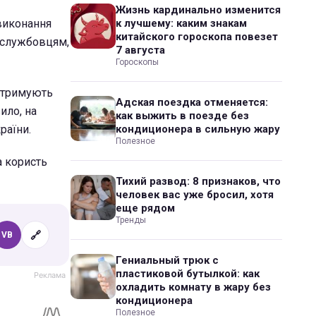
Жизнь кардинально изменится
виконання
к лучшему: каким знакам
китайского гороскопа повезет
ослужбовцям,
7 августа
Гороскопы
 отримують
Адская поездка отменяется:
ило, на
как выжить в поезде без
раїни.
кондиционера в сильную жару
Полезное
а користь
Тихий развод: 8 признаков, что
человек вас уже бросил, хотя
еще рядом
Тренды
🔗
VB
Гениальный трюк с
пластиковой бутылкой: как
охладить комнату в жару без
кондиционера
Полезное