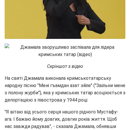
Скріншот з відео
На святі Джамала виконала кримськотатарську
народну пісню "Мені гъамдан азат эйле" ("Звільни мене
з полону журби"), яка у кримських татар асоціюється з
депортацією з півострова у 1944 році.
"Я вітаю від усього серця нашого рідного Мустафу-
ага. І бажаю йому довгих, довгих років життя. Щоб
нас завжди радував", - сказала Джамала, обнявши