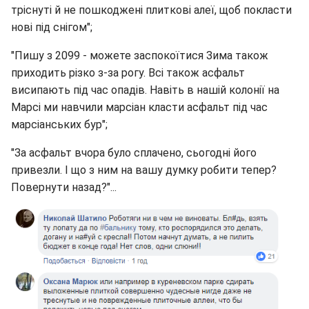
тріснуті й не пошкоджені плиткові алеї, щоб покласти
нові під снігом";
"Пишу з 2099 - можете заспокоїтися Зима також
приходить різко з-за рогу. Всі також асфальт
висипають під час опадів. Навіть в нашій колонії на
Марсі ми навчили марсіан класти асфальт під час
марсіанських бур";
"За асфальт вчора було сплачено, сьогодні його
привезли. І що з ним на вашу думку робити тепер?
Повернути назад?"...