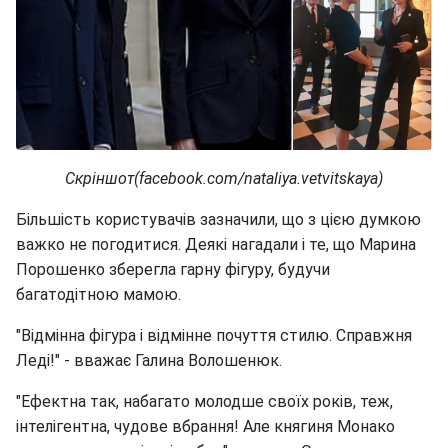
Скріншот(facebook.com/nataliya.vetvitskaya)
Більшість користувачів зазначили, що з цією думкою
важко не погодитися. Деякі нагадали і те, що Марина
Порошенко зберегла гарну фігуру, будучи
багатодітною мамою.
"Відмінна фігура і відмінне почуття стилю. Справжня
Леді!" - вважає Галина Волошенюк.
"Ефектна так, набагато молодше своїх років, теж,
інтелігентна, чудове вбрання! Але княгиня Монако