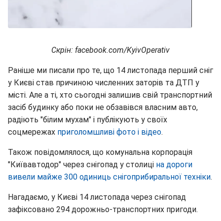
Скрін: facebook.com/KyivOperativ
Раніше ми писали про те, що 14 листопада перший сніг
у Києві став причиною численних заторів та ДТП у
місті. Але а ті, хто сьогодні залишив свій транспортний
засіб будинку або поки не обзавівся власним авто,
радіють "білим мухам" і публікують у своїх
соцмережах
приголомшливі фото і відео
.
Також повідомлялося, що комунальна корпорація
"Київавтодор" через снігопад у столиці
на дороги
вивели майже 300 одиниць снігоприбиральної техніки
.
Нагадаємо, у Києві 14 листопада через снігопад
зафіксовано 294 дорожньо-транспортних пригоди.