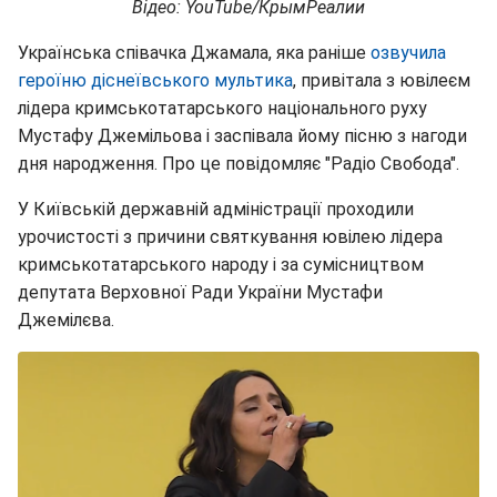
Відео: YouTube/КрымРеалии
Українська співачка Джамала, яка раніше
озвучила
героїню діснеївського мультика
, привітала з ювілеєм
лідера кримськотатарського національного руху
Мустафу Джемільова і заспівала йому пісню з нагоди
дня народження. Про це повідомляє "Радіо Свобода".
У Київській державній адміністрації проходили
урочистості з причини святкування ювілею лідера
кримськотатарського народу і за сумісництвом
депутата Верховної Ради України Мустафи
Джемілєва.