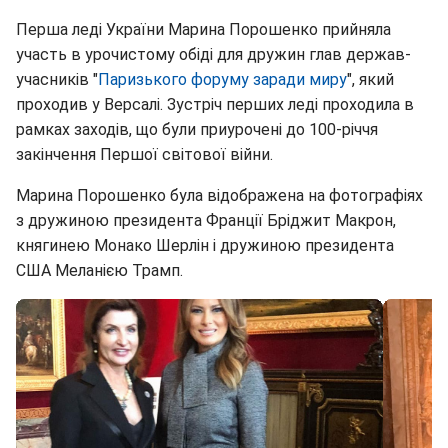
Перша леді України Марина Порошенко прийняла
участь в урочистому обіді для дружин глав держав-
учасників "
Паризького форуму заради миру
", який
проходив у Версалі. Зустріч перших леді проходила в
рамках заходів, що були приурочені до 100-річчя
закінчення Першої світової війни.
Марина Порошенко була відображена на фотографіях
з дружиною президента Франції Бріджит Макрон,
княгинею Монако Шерлін і дружиною президента
США Меланією Трамп.