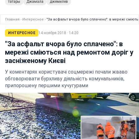
татары
Джамала
джемилев
Главная
›
Интересное
›
"За асфальт вчора було сплачено": в мережі сміють
ИНТЕРЕСНОЕ
14 ноября 2018 · 14:20
"За асфальт вчора було сплачено": в
мережі сміються над ремонтом доріг у
засніженому Києві
У коментарях користувачі соцмережі почали жваво
обговорювати бурхливу діяльність комунальників,
припорошену першими кучугурами