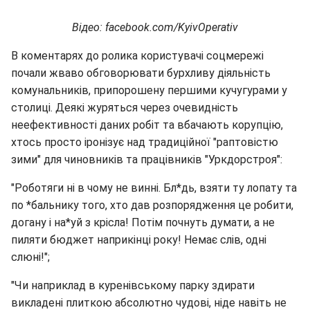
Відео: facebook.com/KyivOperativ
В коментарях до ролика користувачі соцмережі
почали жваво обговорювати бурхливу діяльність
комунальників, припорошену першими кучугурами у
столиці. Деякі журяться через очевидність
неефективності даних робіт та вбачають корупцію,
хтось просто іронізує над традиційної "раптовістю
зими" для чиновників та працівників "Уркдорстроя":
"Роботяги ні в чому не винні. Бл*дь, взяти ту лопату та
по *бальнику того, хто дав розпорядження це робити,
догану і на*уй з крісла! Потім почнуть думати, а не
пиляти бюджет наприкінці року! Немає слів, одні
слюні!";
"Чи наприклад в куренівському парку здирати
викладені плиткою абсолютно чудові, ніде навіть не