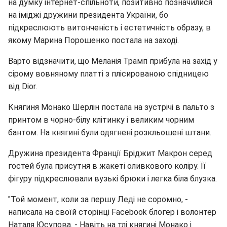
на думку інтернет-спільноти, позитивно позначилися
на іміджі дружини президента України, бо
підкреслюють витонченість і естетичність образу, в
якому Марина Порошенко постала на заході.
Варто відзначити, що Меланія Трамп прибула на захід у
сірому вовняному платті з плісированою спідницею
від Dior.
Княгиня Монако Шерлін постала на зустрічі в пальто з
принтом в чорно-білу клітинку і великим чорним
бантом. На княгині були одягнені розкльошені штани.
Дружина президента Франції Бріджит Макрон серед
гостей була присутня в жакеті оливкового коліру. Її
фігуру підкреслювали вузькі брюки і легка біла блузка.
"Той момент, коли за першу Леді не соромно, -
написала на своїй сторінці Facebook блогер і волонтер
Наталя Юсупова. - Навіть на тлі княгині Монако і