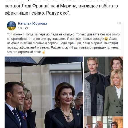
першої Леді Франції, пані Марина, виглядає набагато
ефектніше і свіжо. Радує око".