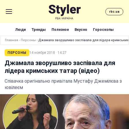
rbc.ua
Люди
Тренды
Полезное
Вкусно
Гороскопы
Главная
›
Персоны
›
Джамала зворушливо заспівала для лідера кримських 
ПЕРСОНЫ
14 ноября 2018 · 14:27
Джамала зворушливо заспівала для
лідера кримських татар (відео)
Співачка оригінально привітала Мустафу Джемілєва з
ювілеєм