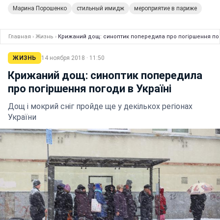
Марина Порошенко
стильный имидж
мероприятие в париже
Главная
›
Жизнь
›
Крижаний дощ: синоптик попередила про погіршення пог
ЖИЗНЬ
14 ноября 2018 · 11:50
Крижаний дощ: синоптик попередила
про погіршення погоди в Україні
Дощ і мокрий сніг пройде ще у декількох регіонах
України