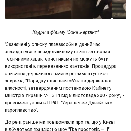
Кадри з фільму "Зона мертвих"
"Зазначені у списку плавзасоби в даний час
знаходяться в незадовільному стані і за своїми
технічними характеристиками не можуть бути
використані в перевезеннях вантажів. Процедура
списання державного майна регламентується,
зокрема, "Порядку списання об'єктів державної
власності, затвердженим постановою Кабінету
міністрів України № 1314 від 8 листопада 2007 року", -
прокоментували в ПРАТ "Українське Дунайське
пароплавство".
До речі, раніше ми повідомляли про те, що у Києві
відбудеться грандіозне шоу "Гра престолів – II"