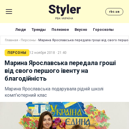
rbc.ua
Люди
Тренды
Полезное
Вкусно
Гороскопы
Главная
›
Персоны
›
Марина Ярославська передала гроші від свого першого
ПЕРСОНЫ
12 ноября 2018 · 21:40
Марина Ярославська передала гроші
від свого першого івенту на
благодійність
Марина Ярославська подарувала рідній школі
комп'ютерний клас