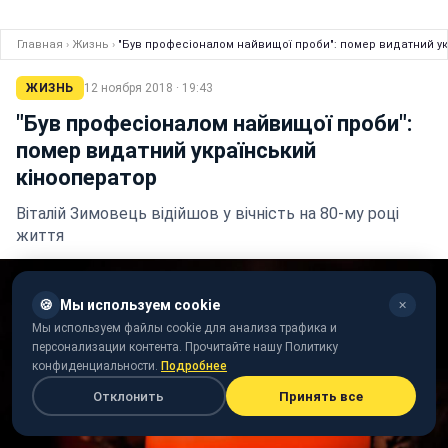
Главная
›
Жизнь
›
"Був професіоналом найвищої проби": помер видатний у
ЖИЗНЬ
12 ноября 2018 · 19:43
"Був професіоналом найвищої проби":
помер видатний український
кінооператор
Віталій Зимовець відійшов у вічність на 80-му році
життя
🍪
Мы используем cookie
✕
Мы используем файлы cookie для анализа трафика и
персонализации контента. Прочитайте нашу Политику
конфиденциальности.
Подробнее
Отклонить
Принять все