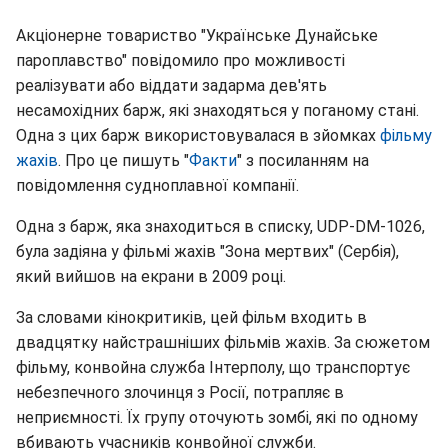
Акціонерне товариство "Українське Дунайське
пароплавство" повідомило про можливості
реалізувати або віддати задарма дев'ять
несамохідних барж, які знаходяться у поганому стані.
Одна з цих барж використовувалася в зйомках
фільму
жахів
. Про це пишуть "
Факти
" з посиланням на
повідомлення судноплавної компанії.
Одна з барж, яка знаходиться в списку, UDP-DM-1026,
була задіяна у фільмі жахів "Зона мертвих" (Сербія),
який вийшов на екрани в 2009 році.
За словами кінокритиків, цей фільм входить в
двадцятку найстрашніших фільмів жахів. За сюжетом
фільму, конвойна служба Інтерполу, що транспортує
небезпечного злочинця з Росії, потрапляє в
неприємності. Їх групу оточують зомбі, які по одному
вбивають учасників конвойної служби.