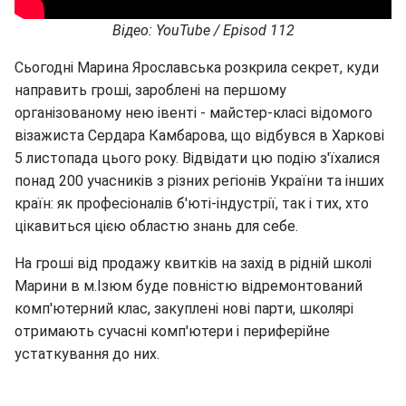
Відео: YouTube / Episod 112
Сьогодні Марина Ярославська розкрила секрет, куди
направить гроші, зароблені на першому
організованому нею івенті - майстер-класі відомого
візажиста Сердара Камбарова, що відбувся в Харкові
5 листопада цього року. Відвідати цю подію з'їхалися
понад 200 учасників з різних регіонів України та інших
країн: як професіоналів б'юті-індустрії, так і тих, хто
цікавиться цією областю знань для себе.
На гроші від продажу квитків на захід в рідній школі
Марини в м.Ізюм буде повністю відремонтований
комп'ютерний клас, закуплені нові парти, школярі
отримають сучасні комп'ютери і периферійне
устаткування до них.