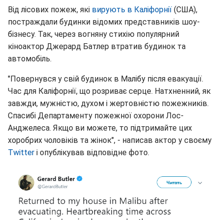
Від лісових пожеж, які
вирують в Каліфорнії
(США),
постраждали будинки відомих представників шоу-
бізнесу. Так, через вогняну стихію популярний
кіноактор Джерард Батлер втратив будинок та
автомобіль.
"Повернувся у свій будинок в Малібу після евакуації.
Час для Каліфорнії, що розриває серце. Натхненний, як
завжди, мужністю, духом і жертовністю пожежників.
Спасибі Департаменту пожежної охорони Лос-
Анджелеса. Якщо ви можете, то підтримайте цих
хоробрих чоловіків та жінок", - написав актор у своєму
Twitter
і опублікував відповідне фото.