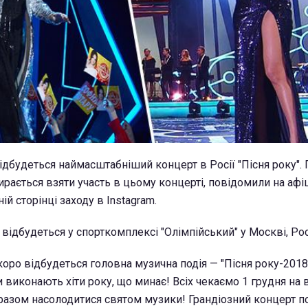
ідбудеться наймасштабніший концерт в Росії "Пісня року". П
ирається взяти участь в цьому концерті, повідомили на афіш
ій сторінці заходу в Instagram.
 відбудеться у спорткомплексі "Олімпійський" у Москві, Рос
коро відбудеться головна музична подія — "Пісня року-2018
 виконають хіти року, що минає! Всіх чекаємо 1 грудня на в
 разом насолодитися святом музики! Грандіозний концерт п