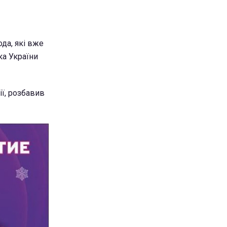
ода, які вже
ка України
ії, розбавив