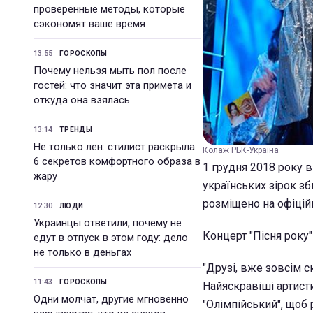
проверенные методы, которые
сэкономят ваше время
13:55
ГОРОСКОПЫ
Почему нельзя мыть пол после
гостей: что значит эта примета и
откуда она взялась
13:14
ТРЕНДЫ
Не только лен: стилист раскрыла
Колаж РБК-Україна
6 секретов комфортного образа в
1 грудня 2018 року в
жару
українських зірок зб
розміщено на офіційн
12:30
ЛЮДИ
Украинцы ответили, почему не
Концерт "Пісня року"
едут в отпуск в этом году: дело
не только в деньгах
"Друзі, вже зовсім с
11:43
ГОРОСКОПЫ
Найяскравіші артисти
Одни молчат, другие мгновенно
"Олімпійський", щоб