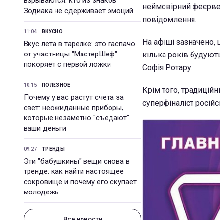
взрываются: кто из знаков
неймовірний феєрвер
Зодиака не сдерживает эмоций
повідомлення.
11:04
ВКУСНО
На афіші зазначено, 
Вкус лета в тарелке: это гаспачо
от участницы "МастерШеф"
кілька років будують
покоряет с первой ложки
Софія Ротару.
10:15
ПОЛЕЗНОЕ
Крім того, традиційн
Почему у вас растут счета за
суперфіналіст росій
свет: неожиданные приборы,
которые незаметно "съедают"
ваши деньги
09:27
ТРЕНДЫ
Эти "бабушкины" вещи снова в
тренде: как найти настоящее
сокровище и почему его скупает
молодежь
Все новости