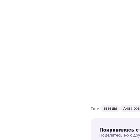
Теги:
звезды
Ани Лора
Понравилась с
Поделитесь ею с др