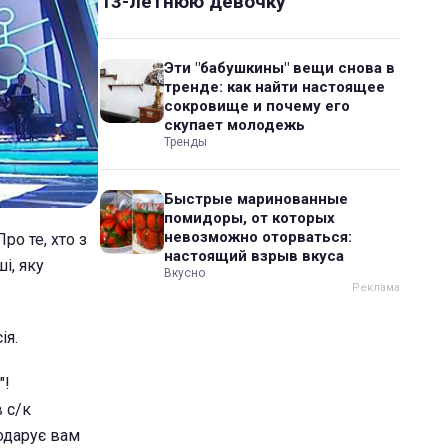
13-летнюю девочку
Эти "бабушкины" вещи снова в
тренде: как найти настоящее
сокровище и почему его
скупает молодежь
Тренды
Быстрые маринованные
помидоры, от которых
невозможно оторваться:
ро те, хто з
настоящий взрыв вкуса
і, яку
Вкусно
ія.
"!
 с/к
одарує вам