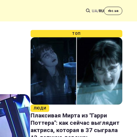
UA
/
RU
rbc.ua
ТОП
з
ЛЮДИ
Плаксивая Мирта из "Гарри
Поттера": как сейчас выглядит
актриса, которая в 37 сыграла