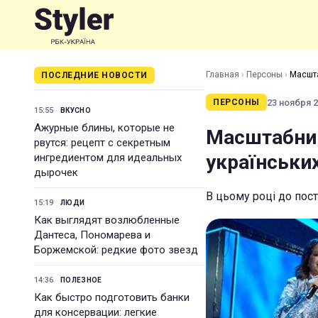
Главная
›
Персоны
›
Масшта
ПОСЛЕДНИЕ НОВОСТИ
23 ноября 2
ПЕРСОНЫ
15:55
ВКУСНО
Ажурные блины, которые не
Масштабний 
рвутся: рецепт с секретным
українських
ингредиентом для идеальных
дырочек
В цьому році до пос
15:19
ЛЮДИ
Как выглядят возлюбленные
Дантеса, Пономарева и
Боржемской: редкие фото звезд
14:36
ПОЛЕЗНОЕ
Как быстро подготовить банки
для консервации: легкие