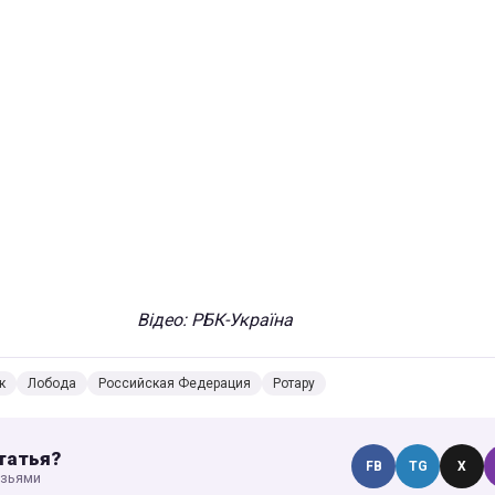
Відео: РБК-Україна
к
Лобода
Российская Федерация
Ротару
татья?
FB
TG
X
узьями