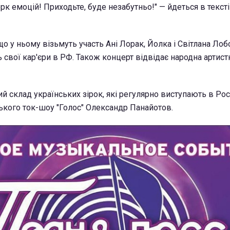
к емоцій! Приходьте, буде незабутньо!" — йдеться в тексті
що у ньому візьмуть участь Ані Лорак, Йолка і Світлана Лоб
 свої кар'єри в РФ. Також концерт відвідає народна артист
ий склад українських зірок, які регулярно виступають в Рос
ського ток-шоу "Голос" Олександр Панайотов.