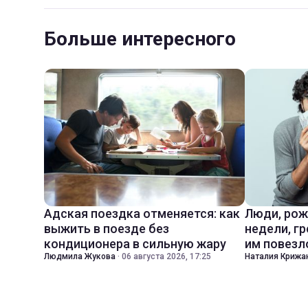
Больше интересного
Адская поездка отменяется: как
Люди, рож
выжить в поезде без
недели, гр
кондиционера в сильную жару
им повезл
Людмила Жукова
·
06 августа 2026, 17:25
Наталия Крижа