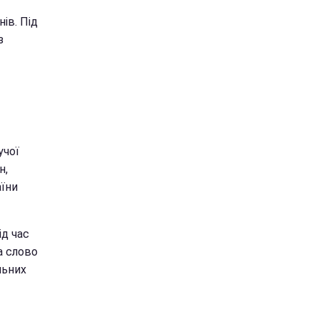
ів. Під
з
учої
н,
аїни
ід час
а слово
льних