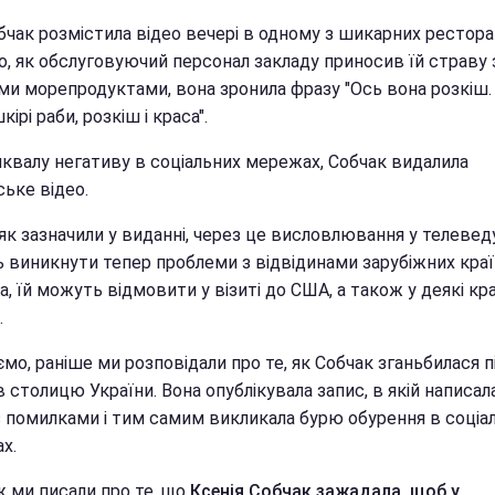
бчак розмістила відео вечері в одному з шикарних ресторан
о, як обслуговуючий персонал закладу приносив їй страву 
ми морепродуктами, вона зронила фразу "Ось вона розкіш.
ірі раби, розкіш і краса".
шквалу негативу в соціальних мережах, Собчак видалила
ьке відео.
як зазначили у виданні, через це висловлювання у телевед
 виникнути тепер проблеми з відвідинами зарубіжних краї
, їй можуть відмовити у візиті до США, а також у деякі кр
.
мо, раніше ми розповідали про те, як Собчак зганьбилася п
в столицю України. Вона опублікувала запис, в якій написал
 з помилками і тим самим викликала бурю обурення в соціа
х.
ж ми писали про те, що
Ксенія Собчак зажадала, щоб у