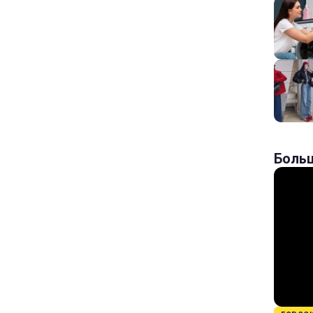
Больш