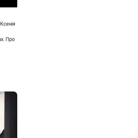
 Ксенія
ах. Про