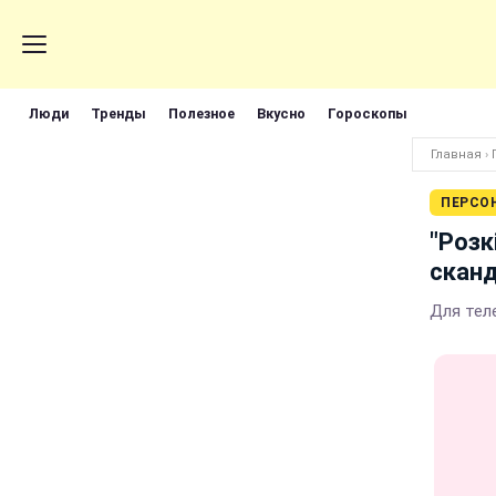
Люди
Тренды
Полезное
Вкусно
Гороскопы
Главная
›
ПЕРСО
"Розк
скан
Для тел