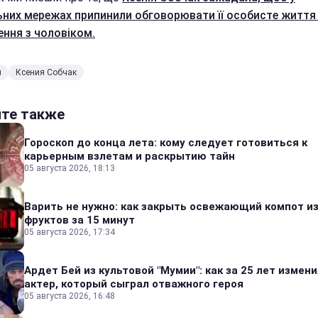
ьних мережах припинили обговорювати її особисте життя 
ення з чоловіком.
л
Ксения Собчак
йте также
Гороскоп до конца лета: кому следует готовиться к
карьерным взлетам и раскрытию тайн
05 августа 2026, 18:13
Варить не нужно: как закрыть освежающий компот и
фруктов за 15 минут
05 августа 2026, 17:34
Ардет Бей из культовой "Мумии": как за 25 лет измен
актер, который сыграл отважного героя
05 августа 2026, 16:48