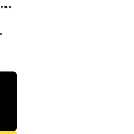
елья:
а