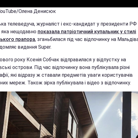
 YouTube/Олена Денисюк
ька телеведуча, журналіст і екс-кандидат у президенти РФ
, яка нещодавно
показала патріотичний купальник у стилі
ського прапора
, зганьбилася під час відпочинку на Мальдів
домляє видання Super.
ового року Ксенія Собчак відправилася у відпустку на
ські острови. Під час відпочинку вона публікувала різні
фії, які відразу ж ставали предметів уваги користувачів
них мереж. Також зірка публікувала і відео з відпочинку.