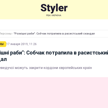
Персоны
›
"Розкішні раби": Собчак потрапила в расистський скандал
НЫ
17 января 2019, 11:26
ішні раби": Собчак потрапила в расистськи
дал
еведучої можуть закрити кордони європейських країн