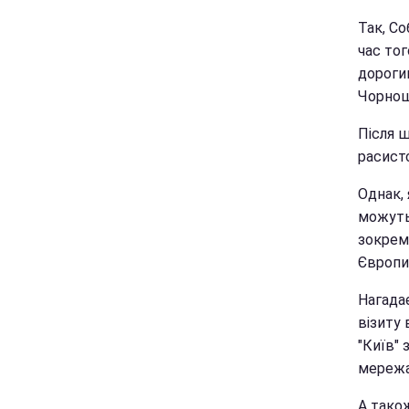
Так, Со
час тог
дороги
Чорношк
Після 
расистс
Однак, 
можуть
зокрема
Європи
Нагадає
візиту 
"Київ"
мережа
А тако