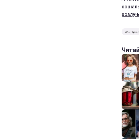
соціал
розлуч
сканда
Чита