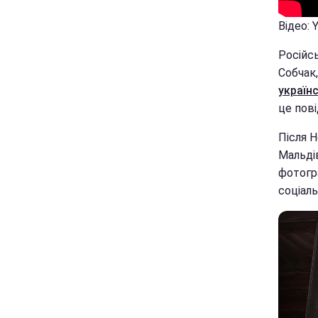
Відео:
Російс
Собчак
україн
це пові
Після Н
Мальдів
фотогра
соціаль