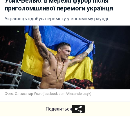
Усик-Белью: в мережі фурор після
приголомшливої перемоги українця
Українець здобув перемогу у восьмому раунді
Фото: Олександр Усик (facebook.com/Alexanderusyk)
Поделиться