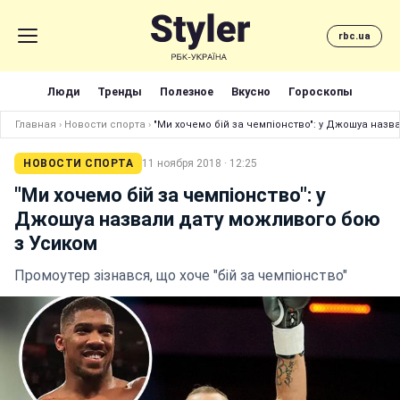
rbc.ua
Люди
Тренды
Полезное
Вкусно
Гороскопы
Главная
›
Новости спорта
›
"Ми хочемо бій за чемпіонство": у Джошуа назв
НОВОСТИ СПОРТА
11 ноября 2018 · 12:25
"Ми хочемо бій за чемпіонство": у
Джошуа назвали дату можливого бою
з Усиком
Промоутер зізнався, що хоче "бій за чемпіонство"