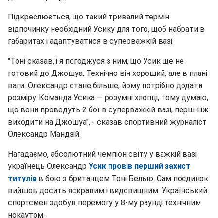
Підкреслюється, що такий тривалий термін
відпочинку необхідний Усику для того, щоб набрати в
габаритах і адаптуватися в суперважкій вазі.
"Тоні сказав, і я погоджуся з ним, що Усик ще не
готовий до Джошуа. Технічно він хороший, але в плані
ваги. Олександр стане більше, йому потрібно додати
розміру. Команда Усика — розумні хлопці, тому думаю,
що вони проведуть 2 бої в суперважкій вазі, перш ніж
виходити на Джошуа", - сказав спортивний журналіст
Олександр Мандзій.
Нагадаємо, абсолютний чемпіон світу у важкій вазі
українець Олександр
Усик провів перший захист
титулів
в бою з британцем Тоні Белью. Сам поєдинок
вийшов досить яскравим і видовищним. Український
спортсмен здобув перемогу у 8-му раунді технічним
нокаутом.