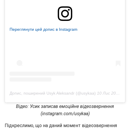
Переглянути цей допис в Instagram
Допис, поширений Usyk Aleksandr (@usykaa)
10 Лис 2018 р. о 6:02 PST
Відео: Усик записав емоційне відеозвернення
(instagram.com/usykaa)
Підкреслимо, що на даний момент відеозвернення