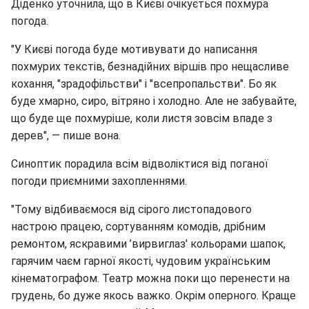
Діденко уточнила, що в Києві очікується похмура
погода.
"У Києві погода буде мотивувати до написання
похмурих текстів, безнадійних віршів про нещасливе
кохання, "зрадофільстви" і "всепропальстви". Бо як
буде хмарно, сиро, вітряно і холодно. Але не забувайте,
що буде ще похмуріше, коли листя зовсім впаде з
дерев", — пише вона.
Синоптик порадила всім відволіктися від поганої
погоди приємними захопленнями.
"Тому відбиваємося від сірого листопадового
настрою працею, сортуванням комодів, дрібним
ремонтом, яскравими ’вирвиглаз' кольорами шапок,
гарячим чаєм гарної якості, чудовим українським
кінематографом. Театр можна поки що перенести на
грудень, бо дуже якось важко. Окрім оперного. Краще