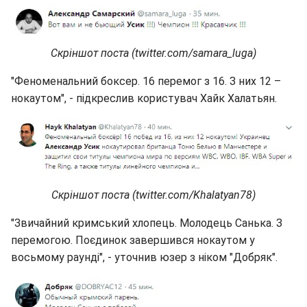
Скріншот поста (twitter.com/samara_luga)
"Феноменальний боксер. 16 перемог з 16. З них 12 –
нокаутом", - підкреслив користувач Хайк Халатьян.
Скріншот поста (twitter.com/Khalatyan78)
"Звичайний кримський хлопець. Молодець Санька. З
перемогою. Поєдинок завершився нокаутом у
восьмому раунді", - уточнив юзер з ніком "Добряк".