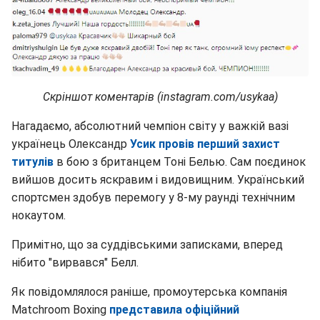
Скріншот коментарів (instagram.com/usykaa)
Нагадаємо, абсолютний чемпіон світу у важкій вазі
українець Олександр
Усик провів перший захист
титулів
в бою з британцем Тоні Белью. Сам поєдинок
вийшов досить яскравим і видовищним. Український
спортсмен здобув перемогу у 8-му раунді технічним
нокаутом.
Примітно, що за суддівськими записками, вперед
нібито "вирвався" Белл.
Як повідомлялося раніше, промоутерська компанія
Matchroom Boxing
представила офіційний