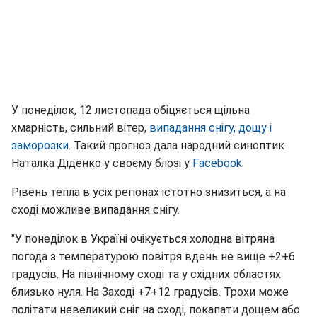
У понеділок, 12 листопада обіцяється щільна
хмарність, сильний вітер,
випадання снігу, дощу і
заморозки
. Такий прогноз дала народний синоптик
Наталка Діденко у своєму блозі у
Facebook
.
Рівень тепла в усіх регіонах істотно знизиться, а на
сході можливе випадання снігу.
"У понеділок в Україні очікується холодна вітряна
погода з температурою повітря вдень не вище +2+6
градусів. На північному сході та у східних областях
близько нуля. На Заході +7+12 градусів. Трохи може
політати невеликий сніг на сході, покапати дощем або