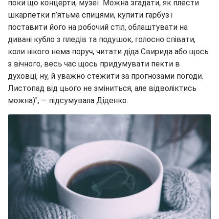
поки що концерти, музеї. Можна згадати, як плести
шкарпетки п’ятьма спицями, купити гарбуз і
поставити його на робочий стіл, облаштувати на
дивані кубло з пледів та подушок, голосно співати,
коли нікого нема поруч, читати діда Свирида або щось
з вічного, весь час щось придумувати пекти в
духовці, ну, й уважно стежити за прогнозами погоди.
Листопад від цього не зміниться, але відволіктись
можна)", — підсумувала Діденко.