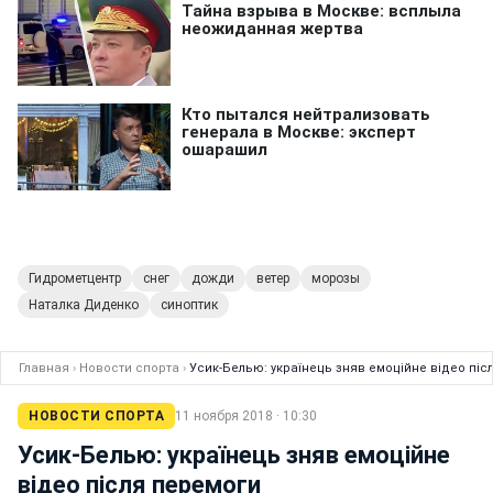
Гидрометцентр
снег
дожди
ветер
морозы
Наталка Диденко
синоптик
Главная
›
Новости спорта
›
Усик-Белью: українець зняв емоційне відео піс
НОВОСТИ СПОРТА
11 ноября 2018 · 10:30
Усик-Белью: українець зняв емоційне
відео після перемоги