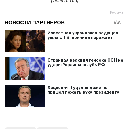
(video.rbc.ua)