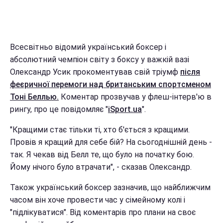
Всесвітньо відомий український боксер і
абсолютний чемпіон світу з боксу у важкій вазі
Олександр Усик прокоментував свій тріумф
після
феєричної перемоги над британським спортсменом
Тоні Беллью.
Коментар прозвучав у флеш-інтерв'ю в
рингу, про це повідомляє "
iSport.ua
".
"Кращими стає тільки ті, хто б'ється з кращими.
Провів я кращий для себе бій? На сьогоднішній день -
так. Я чекав від Белл те, що було на початку бою.
Йому нічого було втрачати", - сказав Олександр.
Також український боксер зазначив, що найближчим
часом він хоче провести час у сімейному колі і
"підлікуватися". Від коментарів про плани на своє