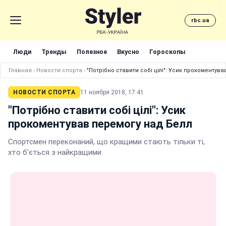
rbc.ua
Люди
Тренды
Полезное
Вкусно
Гороскопы
Главная
›
Новости спорта
›
"Потрібно ставити собі цілі": Усик прокоментув
НОВОСТИ СПОРТА
11 ноября 2018, 17:41
"Потрібно ставити собі цілі": Усик
прокоментував перемогу над Белл
Спортсмен переконаний, що кращими стають тільки ті,
хто б'ється з найкращими