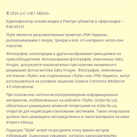
© 2026 LLC «UBT MEDIA»
Идентификатор онлайн-медиа в Реестре субъектов в сфере медиа —
R40-05347
Styler является развлекательным проектом «РБК-Украина»,
рассказывающим о людях, трендах и всё, что интересно читать вне
новостей.
Фотографии, иллюстрации и другие изображения принадлежат их
правообладателям. Использование фотографий, отмеченных Getty
Images, допускается исключительно при наличии письменного
разрешения фотоагентства Getty Images. Фотографии, отмеченные
логотипом «Styler» или подписанные «Styler» или «РБК-Украина», могут
использоваться на условиях лицензии Creative Commons Attribution
4.0 International.
При полном или частичном воспроизведении информационных
материалов, опубликованных на вебсайте «Styler» (styler.rbc.ua),
обязательно размещение активной гиперссылки на styler.rbc.ua,
открытой для индексации поисковыми системами. Такая гиперссылка
должна быть размещена непосредственно в тексте материала не ниже
второго абзаца.
Редакция "Styler" может не разделять точку зрения авторов
публикаций. Оценочные суждения, согласно законодательству