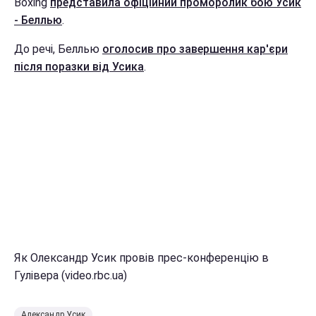
Boxing
представила офіційний проморолик бою Усик
- Беллью
.
До речі, Беллью
оголосив про завершення кар'єри
після поразки від Усика
.
Як Олександр Усик провів прес-конференцію в
Гулівера (video.rbc.ua)
Александр Усик