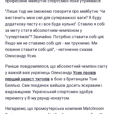
професійне майбутнє спортсмен поки утримався.
"Лише тоді ми зможемо говорити про майбутнє. Чи
вистачить мені сил для суперважкої ваги? Я буду
додаткову пасту є і все буде кульно". Ставлю я собі
за мету стати абсолютним чемпіоном у
"супертяжях"? Звичайно. Потрібно ставити собі цілі.
Якщо ми не ставимо собі цілі - ми трухнемо. Ми
повинні ставити собі цілі", - натхненно сказав
Олександр Усик.
Раніше повідомлялося, що абсолютний чемпіон світу
у важкій вазі українець Олександр
Усик провів
перший захист титулів
в бою з британцем Тоні
Беллью. Сам поєдинок вийшов досить яскравим і
видовищним. Український спортсмен здобув
перемогу у 8-му раунді нокаутом.
Нагадаємо, що промоутерська компанія Matchroom