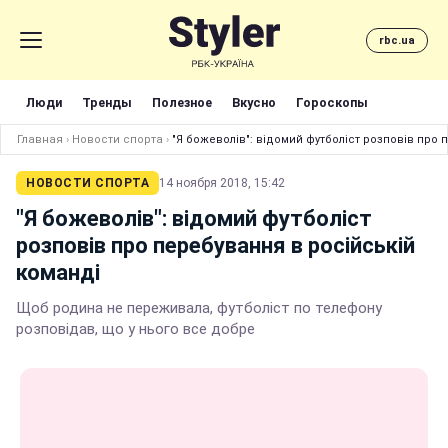
rbc.ua
Люди
Тренды
Полезное
Вкусно
Гороскопы
Главная
›
Новости спорта
›
"Я божеволів": відомий футболіст розповів про 
НОВОСТИ СПОРТА
14 ноября 2018, 15:42
"Я божеволів": відомий футболіст
розповів про перебування в російській
команді
Щоб родина не переживала, футболіст по телефону
розповідав, що у нього все добре