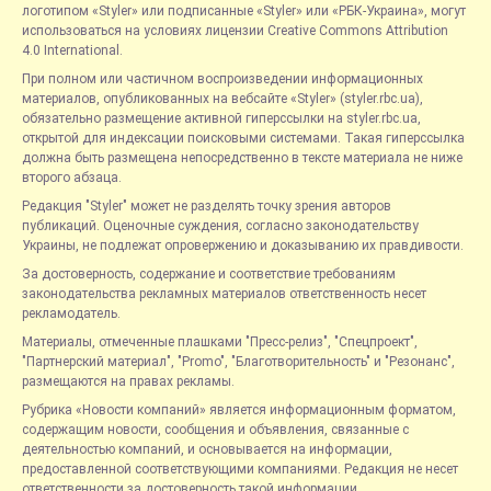
логотипом «Styler» или подписанные «Styler» или «РБК-Украина», могут
использоваться на условиях лицензии Creative Commons Attribution
4.0 International.
При полном или частичном воспроизведении информационных
материалов, опубликованных на вебсайте «Styler» (styler.rbc.ua),
обязательно размещение активной гиперссылки на styler.rbc.ua,
открытой для индексации поисковыми системами. Такая гиперссылка
должна быть размещена непосредственно в тексте материала не ниже
второго абзаца.
Редакция "Styler" может не разделять точку зрения авторов
публикаций. Оценочные суждения, согласно законодательству
Украины, не подлежат опровержению и доказыванию их правдивости.
За достоверность, содержание и соответствие требованиям
законодательства рекламных материалов ответственность несет
рекламодатель.
Материалы, отмеченные плашками "Пресс-релиз", "Спецпроект",
"Партнерский материал", "Promo", "Благотворительность" и "Резонанс",
размещаются на правах рекламы.
Рубрика «Новости компаний» является информационным форматом,
содержащим новости, сообщения и объявления, связанные с
деятельностью компаний, и основывается на информации,
предоставленной соответствующими компаниями. Редакция не несет
ответственности за достоверность такой информации.