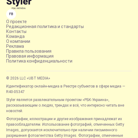
FB
О проекте
Редакционная политика и стандарты
Контакты
Команда
О компании
Реклама
Правила пользования
Правовая информация
Политика конфиденциальности
© 2026 LLC «UBT MEDIA»
Идентификатор онлайн-медиа в Реестре субъектов в сфере медиа —
R40-05347
Styler является развлекательным проектом «РБК-Украина»,
рассказывающим о людях, трендах и всё, что интересно читать вне
новостей.
Фотографии, иллюстрации и другие изображения принадлежат их
правообладателям. Использование фотографий, отмеченных Getty
Images, допускается исключительно при наличии письменного
разрешения фотоагентства Getty Images. Фотографии, отмеченные