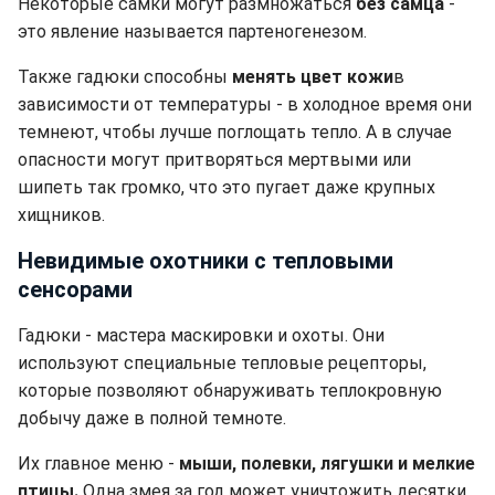
Некоторые самки могут размножаться
без самца
-
это явление называется партеногенезом.
Также гадюки способны
менять цвет кожи
в
зависимости от температуры - в холодное время они
темнеют, чтобы лучше поглощать тепло. А в случае
опасности могут притворяться мертвыми или
шипеть так громко, что это пугает даже крупных
хищников.
Невидимые охотники с тепловыми
сенсорами
Гадюки - мастера маскировки и охоты. Они
используют специальные тепловые рецепторы,
которые позволяют обнаруживать теплокровную
добычу даже в полной темноте.
Их главное меню -
мыши, полевки, лягушки и мелкие
птицы.
Одна змея за год может уничтожить десятки,