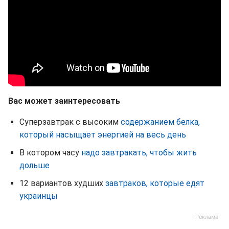
Вас может заинтересовать
Суперзавтрак с высоким
содержанием белка,
который насыщает энергией на весь день
В котором часу
надо завтракать, чтобы жить
дольше
12 вариантов худших
завтраков, которые едят
украинцы