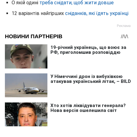
О якій одині
треба снідати, щоб жити довше
12 варіантів найгірших
сніданків, які їдять українці