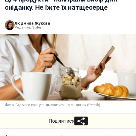
сніданку. Не їжте їх натщесерце
Людмила Жукова
Редактор Styler
Фото: Від чого краще відмовитися на сніданок (freepik)
Поділитися