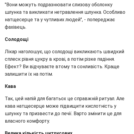
"Вони можуть подразнювати слизову оболонку
шлунка та викликати нетравлення шлунка. Особливо
натщесерце та у чутливих людей", - попереджає
фахівець.
Солодощі
Лікар наголошує, що солодощі викликають швидкий
сплеск рівня цукру в крові, а потім різке падіння.
Ефект? Ви відчуваєте втому та сонливість. Краще
залишити їх на потім.
Кава
Так, цей напій для багатьох це справжній ритуал. Але
кава натщесерце може підвищити кислотність у
шлунку та призвести до печії. Варто змінити це для
власного комфорту.
Велика кількість цитрусових