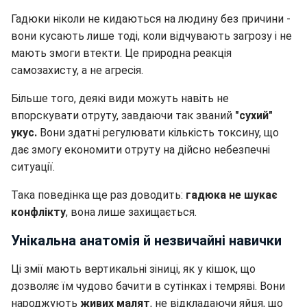
Гадюки ніколи не кидаються на людину без причини -
вони кусають лише тоді, коли відчувають загрозу і не
мають змоги втекти. Це природна реакція
самозахисту, а не агресія.
Більше того, деякі види можуть навіть не
впорскувати отруту, завдаючи так званий
"сухий"
укус.
Вони здатні регулювати кількість токсину, що
дає змогу економити отруту на дійсно небезпечні
ситуації.
Така поведінка ще раз доводить:
гадюка не шукає
конфлікту
, вона лише захищається.
Унікальна анатомія й незвичайні навички
Ці змії мають вертикальні зіниці, як у кішок, що
дозволяє їм чудово бачити в сутінках і темряві. Вони
народжують
живих малят
, не відкладаючи яйця, що