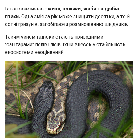
Їх головне меню -
миші, полівки, жаби та дрібні
птахи.
Одна змія за рік може знищити десятки, а то й
сотні гризунів, запобігаючи розмноженню шкідників.
Таким чином гадюки стають природними
"санітарами" полів і лісів. Їхній внесок у стабільність
екосистеми неоціненний.