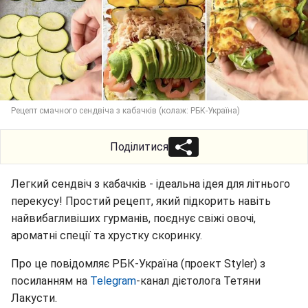
Рецепт смачного сендвіча з кабачків (колаж: РБК-Україна)
Поділитися
Легкий сендвіч з кабачків - ідеальна ідея для літнього
перекусу! Простий рецепт, який підкорить навіть
найвибагливіших гурманів, поєднує свіжі овочі,
ароматні спеції та хрустку скоринку.
Про це повідомляє РБК-Україна (проект Styler) з
посиланням на
Telegram
-канал дієтолога Тетяни
Лакусти.