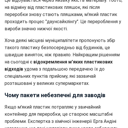
Це відбувається через низьку якість матеріалу. Тобто,
на відміну від пластикових пляшок, які після
переробки знову стають пляшками, м'який пластик
проходить процес "даунсайклінгу". Це перероблення у
вироби значно нижчої якості.
Хоча деякі місцеві муніципалітети пропонують збір
такого пластику безпосередньо від будинків, це
швидше виняток, ніж правило. Найкращим рішенням
на сьогодні є
відокремлення м'яких пластикових
відходів
удома з подальшою передачею їх до
спеціальних пунктів прийому, які зазвичай
розташовані у великих супермаркетах.
Чому пакети небезпечні для заводів
Якщо м'який пластик потрапляє у звичайний
контейнер для переробки, це створює масштабні
проблеми. Експертка з хімічної інженерії Ерга Андіні