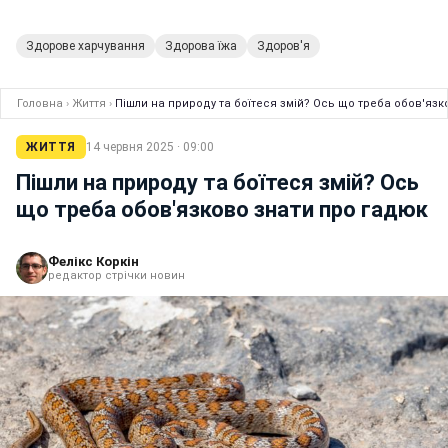
Здорове харчування
Здорова їжа
Здоров'я
Головна
›
Життя
›
Пішли на природу та боїтеся змій? Ось що треба обов'язк
ЖИТТЯ
14 червня 2025 · 09:00
Пішли на природу та боїтеся змій? Ось
що треба обов'язково знати про гадюк
Фелікс Коркін
редактор стрічки новин