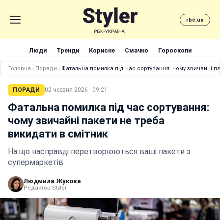
rbc.ua
Люди
Тренди
Корисне
Смачно
Гороскопи
Головна
›
Поради
›
Фатальна помилка під час сортування: чому звичайні па
ПОРАДИ
02 червня 2026 · 09:21
Фатальна помилка під час сортування:
чому звичайні пакети не треба
викидати в смітник
На що насправді перетворюються ваші пакети з
супермаркетів
Людмила Жукова
Редактор Styler