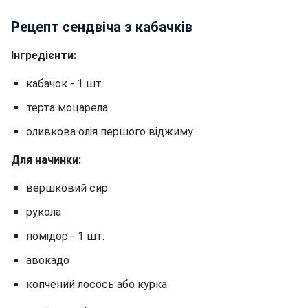
Рецепт сендвіча з кабачків
Інгредієнти:
кабачок - 1 шт.
терта моцарела
оливкова олія першого віджиму
Для начинки:
вершковий сир
рукола
помідор - 1 шт.
авокадо
копчений лосось або курка