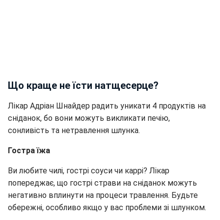
Що краще не їсти натщесерце?
Лікар Адріан Шнайдер радить уникати 4 продуктів на
сніданок, бо вони можуть викликати печію,
сонливість та нетравлення шлунка.
Гостра їжа
Ви любите чилі, гострі соуси чи каррі? Лікар
попереджає, що гострі страви на сніданок можуть
негативно вплинути на процеси травлення. Будьте
обережні, особливо якщо у вас проблеми зі шлунком.