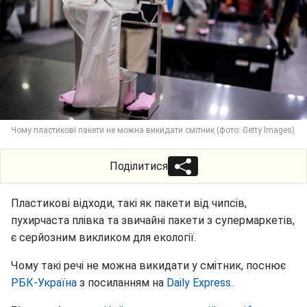
Чому пластикові пакети не можна викидати смітник (фото: Getty Images)
Поділитися
Пластикові відходи, такі як пакети від чипсів,
пухирчаста плівка та звичайні пакети з супермаркетів,
є серйозним викликом для екології.
Чому такі речі не можна викидати у смітник, поснює
РБК-Україна
з посиланням на
Daily Express.