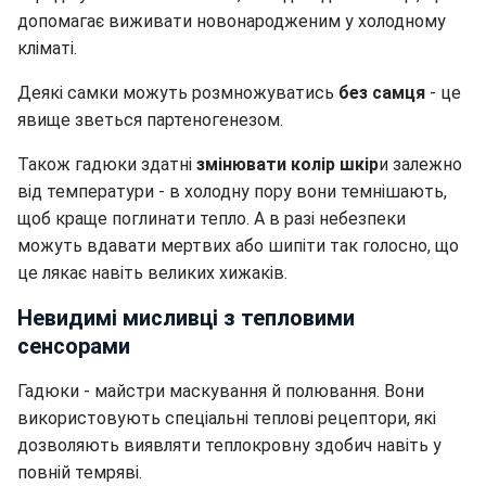
допомагає виживати новонародженим у холодному
кліматі.
Деякі самки можуть розмножуватись
без самця
- це
явище зветься партеногенезом.
Також гадюки здатні
змінювати колір шкір
и залежно
від температури - в холодну пору вони темнішають,
щоб краще поглинати тепло. А в разі небезпеки
можуть вдавати мертвих або шипіти так голосно, що
це лякає навіть великих хижаків.
Невидимі мисливці з тепловими
сенсорами
Гадюки - майстри маскування й полювання. Вони
використовують спеціальні теплові рецептори, які
дозволяють виявляти теплокровну здобич навіть у
повній темряві.