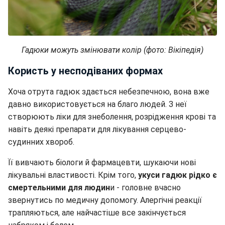
Гадюки можуть змінювати колір (фото: Вікіпедія)
Користь у несподіваних формах
Хоча отрута гадюк здається небезпечною, вона вже
давно використовується на благо людей. З неї
створюють ліки для знеболення, розрідження крові та
навіть деякі препарати для лікування серцево-
судинних хвороб.
Її вивчають біологи й фармацевти, шукаючи нові
лікувальні властивості. Крім того,
укуси гадюк рідко є
смертельними для людин
и - головне вчасно
звернутись по медичну допомогу. Алергічні реакції
трапляються, але найчастіше все закінчується