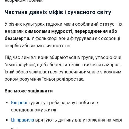
набряком і болем.
Частина давніх міфів і сучасного світу
У різних культурах гадюки мали особливий статус - їх
вважали
символами мудрості, переродження або
безсмертя.
У фольклорі вони фігурували як охоронці
скарбів або як містичні істоти.
Під час зимівлі вони збираються в групи, утворюючи
"зміїні клубки", щоб зберегти тепло і вижити в мороз.
Їхній образ залишається суперечливим, але з кожним
роком розуміння їхньої ролі зростає.
Вас може зацікавити
Які речі
туристу треба одразу зробити в
орендованому житлі
Ці правила
врятують дитину від утоплення на морі