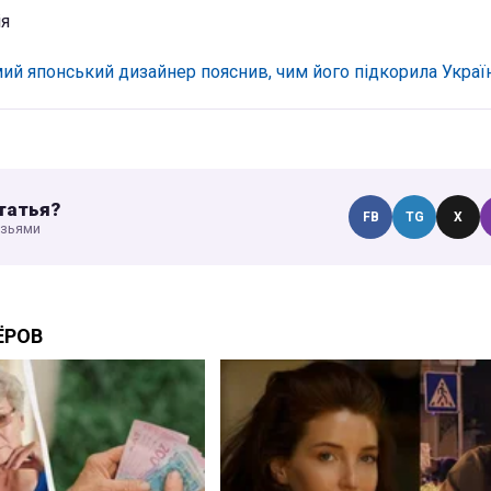
ія
ий японський дизайнер пояснив, чим його підкорила Україн
татья?
FB
TG
X
узьями