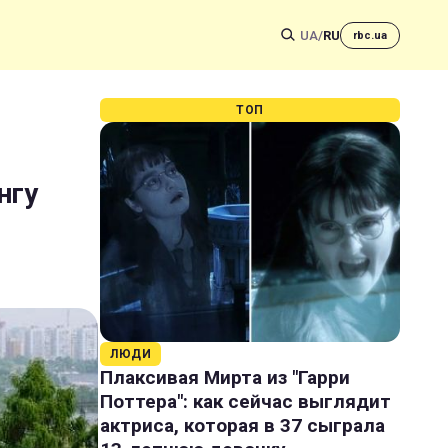
UA
/
RU
rbc.ua
ТОП
нгу
ЛЮДИ
Плаксивая Мирта из "Гарри
Поттера": как сейчас выглядит
актриса, которая в 37 сыграла