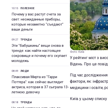
10:15
ПОЛЕЗНОЕ
Почему у вас растут счета за
свет: неожиданные приборы,
которые незаметно "съедают"
ваши деньги
09:27
ТРЕНДЫ
Эти "бабушкины" вещи снова в
тренде: как найти настоящее
Фото: Київ
сокровище и почему его скупает
У рейтинг міст з ви
молодежь
Відень. Про це пові
08:49
ЛЮДИ
Під час дослідження 
Плаксивая Мирта из "Гарри
фактори, як: інфраст
Поттера": как сейчас выглядит
актриса, которая в 37 сыграла 13-
медицини і освіти, ро
летнюю девочку
Київ у цьому списку
08:18
ТРЕНДЫ