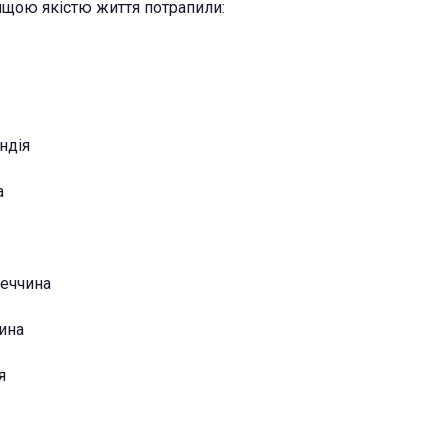
вищою якістю життя потрапили:
ндія
а
меччина
чина
я