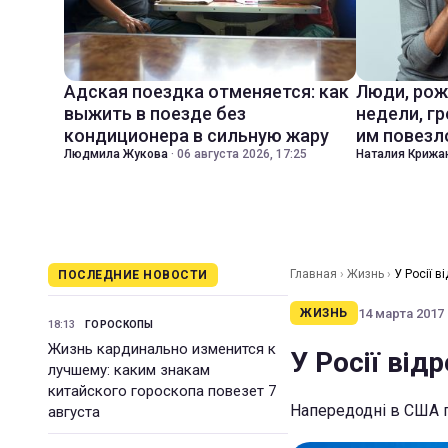
Адская поездка отменяется: как
Люди, рож
выжить в поезде без
недели, гр
кондиционера в сильную жару
им повезл
Людмила Жукова
·
06 августа 2026, 17:25
Наталия Крижа
Главная
›
Жизнь
›
У Росії в
ПОСЛЕДНИЕ НОВОСТИ
14 марта 2017 
ЖИЗНЬ
18:13
ГОРОСКОПЫ
Жизнь кардинально изменится к
У Росії від
лучшему: каким знакам
китайского гороскопа повезет 7
Напередодні в США п
августа