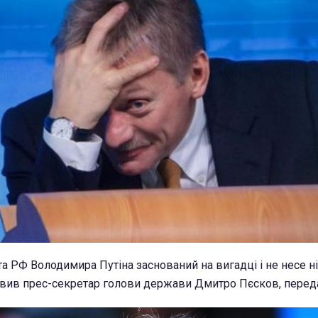
а РФ Володимира Путіна заснований на вигадці і не несе н
явив прес-секретар голови держави Дмитро Пєсков, передає