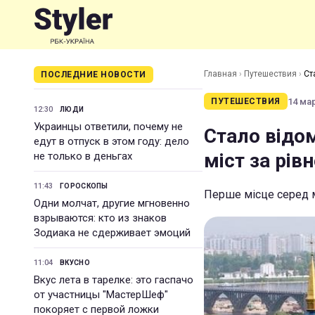
Главная
›
Путешествия
›
Ст
ПОСЛЕДНИЕ НОВОСТИ
14 мар
ПУТЕШЕСТВИЯ
12:30
ЛЮДИ
Украинцы ответили, почему не
Стало відом
едут в отпуск в этом году: дело
міст за рів
не только в деньгах
11:43
ГОРОСКОПЫ
Перше місце серед м
Одни молчат, другие мгновенно
взрываются: кто из знаков
Зодиака не сдерживает эмоций
11:04
ВКУСНО
Вкус лета в тарелке: это гаспачо
от участницы "МастерШеф"
покоряет с первой ложки