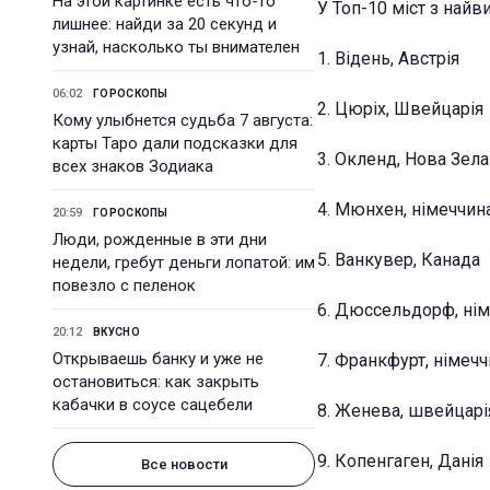
На этой картинке есть что-то
У Топ-10 міст з най
лишнее: найди за 20 секунд и
узнай, насколько ты внимателен
1. Відень, Австрія
06:02
ГОРОСКОПЫ
2. Цюріх, Швейцарія
Кому улыбнется судьба 7 августа:
карты Таро дали подсказки для
3. Окленд, Нова Зела
всех знаков Зодиака
4. Мюнхен, німеччин
20:59
ГОРОСКОПЫ
Люди, рожденные в эти дни
5. Ванкувер, Канада
недели, гребут деньги лопатой: им
повезло с пеленок
6. Дюссельдорф, ні
20:12
ВКУСНО
Открываешь банку и уже не
7. Франкфурт, німеч
остановиться: как закрыть
кабачки в соусе сацебели
8. Женева, швейцарі
9. Копенгаген, Данія
Все новости