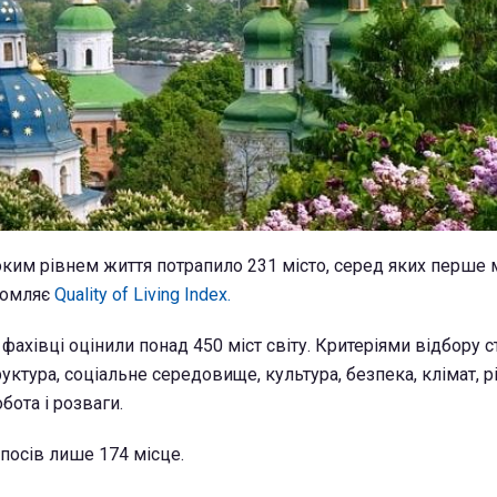
соким рівнем життя потрапило 231 місто, серед яких перше 
домляє
Quality of Living Index.
фахівці оцінили понад 450 міст світу. Критеріями відбору с
руктура, соціальне середовище, культура, безпека, клімат, р
бота і розваги.
 посів лише 174 місце.