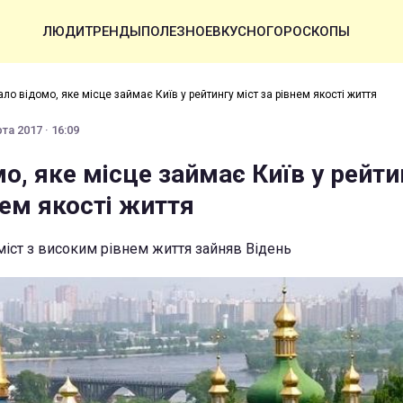
ЛЮДИ
ТРЕНДЫ
ПОЛЕЗНОЕ
ВКУСНО
ГОРОСКОПЫ
ало відомо, яке місце займає Київ у рейтингу міст за рівнем якості життя
та 2017 · 16:09
о, яке місце займає Київ у рейти
нем якості життя
іст з високим рівнем життя зайняв Відень