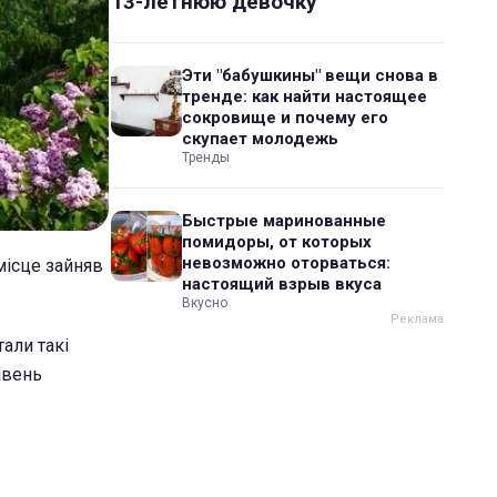
13-летнюю девочку
Эти "бабушкины" вещи снова в
тренде: как найти настоящее
сокровище и почему его
скупает молодежь
Тренды
Быстрые маринованные
помидоры, от которых
невозможно оторваться:
місце зайняв
настоящий взрыв вкуса
Вкусно
тали такі
івень