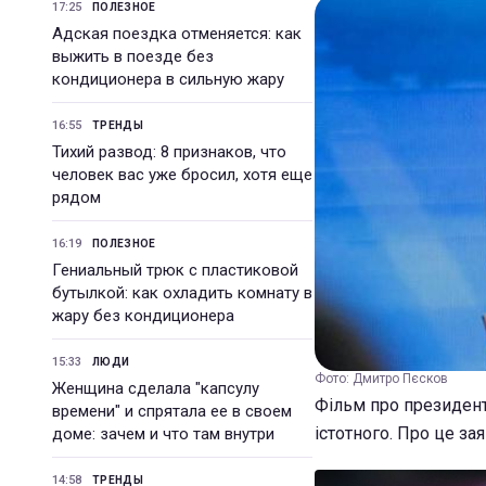
17:25
ПОЛЕЗНОЕ
Адская поездка отменяется: как
выжить в поезде без
кондиционера в сильную жару
16:55
ТРЕНДЫ
Тихий развод: 8 признаков, что
человек вас уже бросил, хотя еще
рядом
16:19
ПОЛЕЗНОЕ
Гениальный трюк с пластиковой
бутылкой: как охладить комнату в
жару без кондиционера
15:33
ЛЮДИ
Фото: Дмитро Пєсков
Женщина сделала "капсулу
Фільм про президент
времени" и спрятала ее в своем
істотного. Про це за
доме: зачем и что там внутри
14:58
ТРЕНДЫ