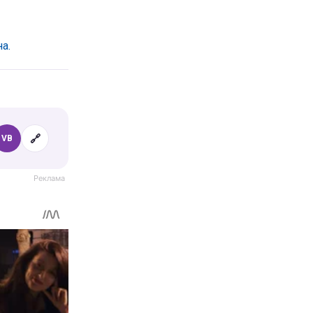
а.
🔗
VB