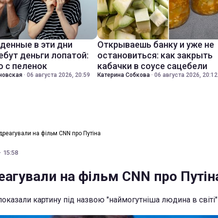
денные в эти дни
Открываешь банку и уже не
ебут деньги лопатой:
остановиться: как закрыть
о с пеленок
кабачки в соусе сацебели
новская
·
06 августа 2026, 20:59
Катерина Собкова
·
06 августа 2026, 20:12
ідреагували на фільм CNN про Путіна
· 15:58
реагували на фільм CNN про Путін
оказали картину під назвою "наймогутніша людина в світі"