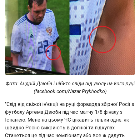
Фото: Андрій Дзюба і нібито сліди від уколу на його руці
(facebook.com/Nazar Prykhodko)
"Слід від свіжої ін'єкції на руці форварда збірної Росії з
футболу Артема Дзюби під час матчу 1/8 фіналу з
Іспанією. Мене на цьому ЧС цікавить тільки одне: як
швидко Росію викриють в допінзі та підкупах.
Станеться це під час чемпіонату або все ж дадуть