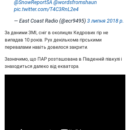
@SnowReportSA
@wordsfromshaun
pic.twitter.com/T4C3RnL2e4
— East Coast Radio (@ecr9495)
3 липня 2018 р.
За даними ЗМІ, сніг в околицях Кедрових гір не
випадав 10 років. Рух декількома гірськими
перевалами навіть довелося закрити.
Зазначимо, що ПАР розташована в Південній півкулі і
знаходиться далеко від екватора.