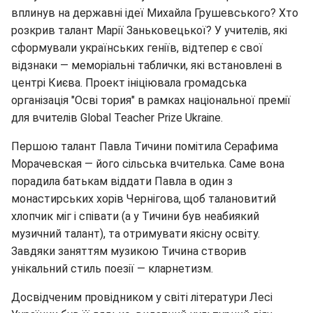
вплинув на державні ідеї Михайла Грушевського? Хто
розкрив талант Марії Заньковецької? У учителів, які
сформували українських геніїв, відтепер є свої
відзнаки — меморіальні таблички, які встановлені в
центрі Києва. Проект ініціювала громадська
організація "Осві тория" в рамках національної премії
для вчителів Global Teacher Prize Ukraine.
Першою талант Павла Тичини помітила Серафима
Морачевская — його сільська вчителька. Саме вона
порадила батькам віддати Павла в один з
монастирських хорів Чернігова, щоб талановитий
хлопчик міг і співати (а у Тичини був неабиякий
музичний талант), та отримувати якісну освіту.
Завдяки заняттям музикою Тичина створив
унікальний стиль поезії — кларнетизм.
Досвідченим провідником у світі літератури Лесі