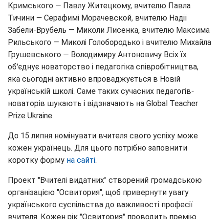
Кримського — Павлу Житецкому, вчителю Павла
Тичини — Серафимі Морачевской, вчителю Надії
Забели-Врубель — Миколи Лисенка, вчителю Максима
Рильського — Миколі Голобородько і вчителю Михайла
Грушевського — Володимиру Антоновичу Всіх їх
об'єднує новаторство і педагогіка співробітництва,
яка сьогодні активно впроваджується в Новій
українській школі. Саме таких сучасних педагогів-
новаторів шукають і відзначають на Global Teacher
Prize Ukraine.
До 15 липня номінувати вчителя свого успіху може
кожен українець. Для цього потрібно заповнити
коротку форму
на сайті
.
Проект "Вчителі видатних" створений громадською
організацією "Освитория", щоб привернути увагу
українського суспільства до важливості професії
вчителя. Кожен рік "Освитория" проводить премію