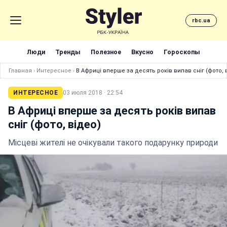
rbc.ua
Люди
Тренды
Полезное
Вкусно
Гороскопы
Главная
›
Интересное
›
В Африці вперше за десять років випав сніг (фото, 
ИНТЕРЕСНОЕ
03 июля 2018 · 22:54
В Африці вперше за десять років випав
сніг (фото, відео)
Місцеві жителі не очікували такого подарунку природи