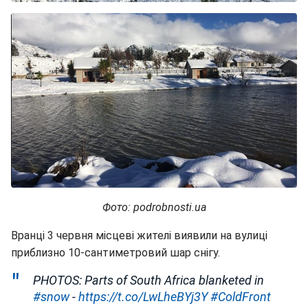
Фото: podrobnosti.ua
Вранці 3 червня місцеві жителі виявили на вулиці
приблизно 10-сантиметровий шар снігу.
PHOTOS: Parts of South Africa blanketed in
#snow
-
https://t.co/LwLheBYj3Y
#ColdFront