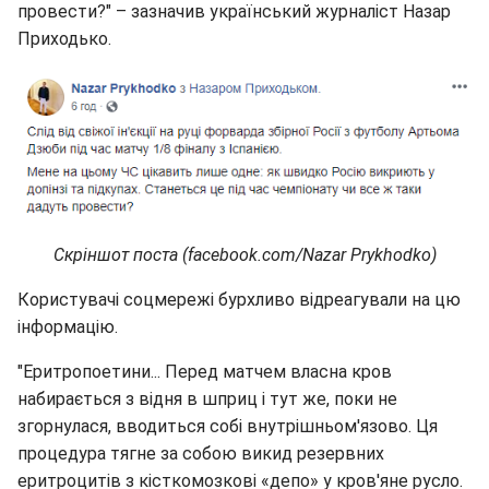
провести?" – зазначив український журналіст Назар
Приходько.
Скріншот поста (facebook.com/Nazar Prykhodko)
Користувачі соцмережі бурхливо відреагували на цю
інформацію.
"Еритропоетини... Перед матчем власна кров
набирається з відня в шприц і тут же, поки не
згорнулася, вводиться собі внутрішньом'язово. Ця
процедура тягне за собою викид резервних
еритроцитів з кісткомозкові «депо» у кров'яне русло.