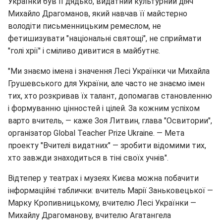
Українки був її дядько, видатний культурний діяч
Михайло Драгоманов, який навчав її майстерно
володіти письменницьким ремеслом, не
фетишизувати "національні святощі", не сприймати
"голі хрії" і сміливо дивитися в майбутнє.
"Ми знаємо імена і значення Лесі Українки чи Михайла
Грушевського для України, але часто не знаємо імен
тих, хто розкривав їх талант, допомагав становленню
і формуванню цінностей і цілей. За кожним успіхом
варто вчитель, — каже Зоя Литвин, глава "Освитории",
організатор Global Teacher Prize Ukraine. — Мета
проекту "Вчителі видатних" — зробити відомими тих,
хто завжди знаходиться в тіні своїх учнів".
Відтепер у театрах і музеях Києва можна побачити
інформаційні таблички: вчитель Марії Заньковецької —
Марку Кропивницькому, вчителю Лесі Українки —
Михайлу Драгоманову, вчителю Агатангела