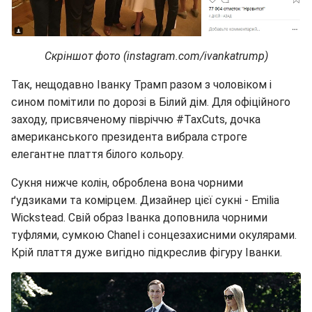
Скріншот фото (instagram.com/ivankatrump)
Так, нещодавно Іванку Трамп разом з чоловіком і
сином помітили по дорозі в Білий дім. Для офіційного
заходу, присвяченому півріччю #TaxCuts, дочка
американського президента вибрала строге
елегантне плаття білого кольору.
Сукня нижче колін, оброблена вона чорними
ґудзиками та комірцем. Дизайнер цієї сукні - Emilia
Wickstead. Свій образ Іванка доповнила чорними
туфлями, сумкою Chanel і сонцезахисними окулярами.
Крій плаття дуже вигідно підкреслив фігуру Іванки.