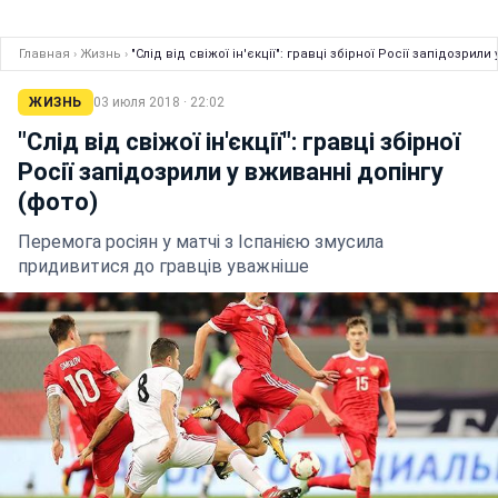
Главная
›
Жизнь
›
"Слід від свіжої ін'єкції": гравці збірної Росії запідозрили
ЖИЗНЬ
03 июля 2018 · 22:02
"Слід від свіжої ін'єкції": гравці збірної
Росії запідозрили у вживанні допінгу
(фото)
Перемога росіян у матчі з Іспанією змусила
придивитися до гравців уважніше