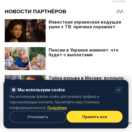
🍪
Мы используем cookie
✕
Мы используем файлы cookie для анализа трафика и
персонализации контента. Прочитайте нашу Политику
конфиденциальности.
Подробнее
Отклонить
Принять все
Главная
›
Шоу бизнес
›
У конкурсі Міс Всесвіт візьме участь дівчина-транс