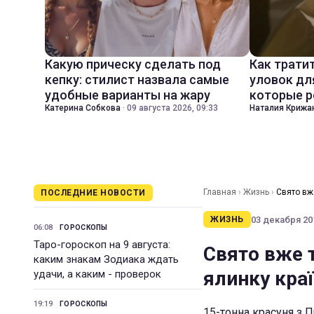
Какую прическу сделать под
Как трати
кепку: стилист назвала самые
уловок дл
удобные варианты на жару
которые р
Катерина Собкова
·
09 августа 2026, 09:33
Наталия Крижа
Главная
›
Жизнь
›
Свято вже
ПОСЛЕДНИЕ НОВОСТИ
03 декабря 201
ЖИЗНЬ
06:08
ГОРОСКОПЫ
Таро-гороскоп на 9 августа:
Свято вже т
каким знакам Зодиака ждать
ялинку кра
удачи, а каким - проверок
19:19
ГОРОСКОПЫ
15-тонна красуня з 