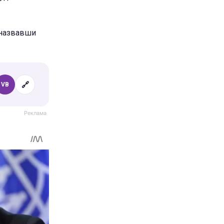
 назвавши
🔗
VB