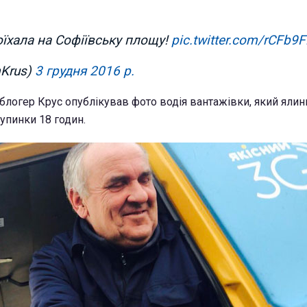
оїхала на Софіївську площу!
pic.twitter.com/rCFb9F
mKrus)
3 грудня 2016 р.
блогер Крус опублікував фото водія вантажівки, який ялинк
зупинки 18 годин.