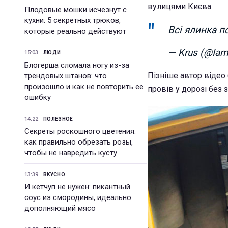
вулицями Києва.
Плодовые мошки исчезнут с
кухни: 5 секретных трюков,
Всі ялинка п
которые реально действуют
— Krus (@Ia
15:03
ЛЮДИ
Блогерша сломала ногу из-за
Пізніше автор відео 
трендовых штанов: что
произошло и как не повторить ее
провів у дорозі без 
ошибку
14:22
ПОЛЕЗНОЕ
Секреты роскошного цветения:
как правильно обрезать розы,
чтобы не навредить кусту
13:39
ВКУСНО
И кетчуп не нужен: пикантный
соус из смородины, идеально
дополняющий мясо