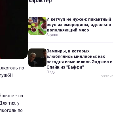
характер
И кетчуп не нужен: пикантный
соус из смородины, идеально
дополняющий мясо
Вкусно
Вампиры, в которых
влюблялись миллионы: как
сегодня изменились Энджел и
Спайк из "Баффи"
Алкоголь по
Люди
ужбі і
більше - на
Для тих, у
Алкоголь по