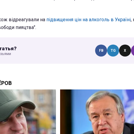
акож відреагували на
підвищення цін на алкоголь в Україні
,
ободи пияцтва".
татья?
FB
TG
X
узьями