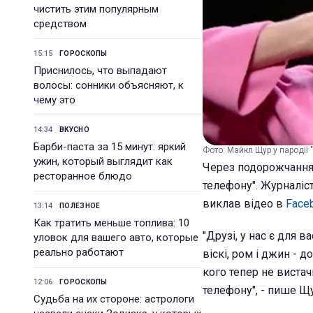
чистить этим популярным
средством
15:15
ГОРОСКОПЫ
Приснилось, что выпадают
волосы: сонники объясняют, к
чему это
14:34
ВКУСНО
Барби-паста за 15 минут: яркий
Фото: Майкл Щур у пародії 
ужин, который выглядит как
Через подорожчання 
ресторанное блюдо
телефону". Журналіст
виклав відео в
Face
13:14
ПОЛЕЗНОЕ
Как тратить меньше топлива: 10
"Друзі, у нас є для в
уловок для вашего авто, которые
реально работают
віскі, ром і джин - д
кого тепер не вистач
12:06
ГОРОСКОПЫ
телефону", - пише Щ
Судьба на их стороне: астрологи