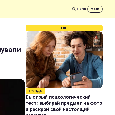
UA
/
RU
rbc.ua
ТОП
нували
ТРЕНДЫ
Быстрый психологический
тест: выбирай предмет на фото
и раскрой свой настоящий