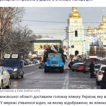
оставили в Київ (twitter.com)
анківської області доставили головну ялинку України, яку 
 У мережі з'явилося відео, на якому відображено, як ялинка