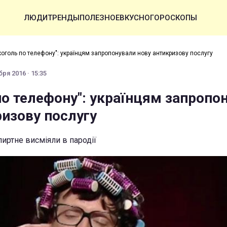
ЛЮДИ
ТРЕНДЫ
ПОЛЕЗНОЕ
ВКУСНО
ГОРОСКОПЫ
коголь по телефону": українцям запропонували нову антикризову послугу
ря 2016 · 15:35
по телефону": українцям запропо
ризову послугу
пиртне висміяли в пародії