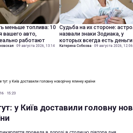
ть меньше топлива: 10
Судьба на их стороне: астр
я вашего авто,
назвали знаки Зодиака, у
еально работают
которых всегда есть деньги
новская
·
09 августа 2026, 13:14
Катерина Собкова
·
09 августа 2026, 12:06
 тут: у Київ доставили головну новорічну ялинку країни
6 · 15:23
ут: у Київ доставили головну нов
їни
Прикарпаття провела в дорозі в столицю півтора дня