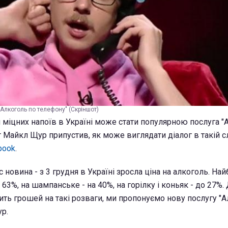
"Алкоголь по телефону" (Скріншот)
міцних напоїв в Україні може стати популярною послуга "
 Майкл Щур припустив, як може виглядати діалог в такій сл
book
.
ас новина - з 3 грудня в Україні зросла ціна на алкоголь. Най
о 63%, на шампанське - на 40%, на горілку і коньяк - до 27%. 
ить грошей на такі розваги, ми пропонуємо нову послугу "
ур.