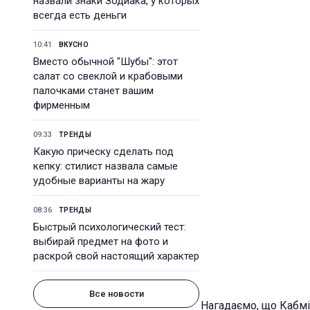
назвали знаки Зодиака, у которых
всегда есть деньги
10:41
ВКУСНО
Вместо обычной "Шубы": этот
салат со свеклой и крабовыми
палочками станет вашим
фирменным
09:33
ТРЕНДЫ
Какую прическу сделать под
кепку: стилист назвала самые
удобные варианты на жару
08:36
ТРЕНДЫ
Быстрый психологический тест:
выбирай предмет на фото и
раскрой свой настоящий характер
Все новости
Нагадаємо, що Кабмі