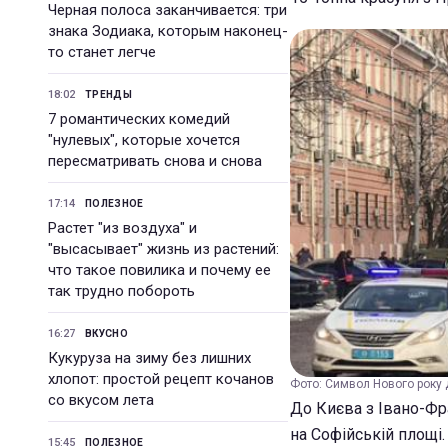
Черная полоса заканчивается: три
знака Зодиака, которым наконец-
то станет легче
18:02
ТРЕНДЫ
7 романтических комедий
"нулевых", которые хочется
пересматривать снова и снова
17:14
ПОЛЕЗНОЕ
Растет "из воздуха" и
"высасывает" жизнь из растений:
что такое повилика и почему ее
так трудно побороть
16:27
ВКУСНО
Кукуруза на зиму без лишних
хлопот: простой рецепт кочанов
Фото: Символ Нового року д
со вкусом лета
До Києва з Івано-Фр
на Софійській площі.
15:45
ПОЛЕЗНОЕ