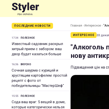
Главная
›
Интересное
›
"Ал
ПОСЛЕДНИЕ НОВОСТИ
03 декаб
ИНТЕРЕСНОЕ
17:34
ПОЛЕЗНОЕ
Известный садовник раскрыл
"Алкоголь 
хитрый прием с забором: ваш
нову антик
двор будет казаться больше
16:36
ВКУСНО
Підвищення цін на с
Сочная шаурма с курицей и
хрустящим картофелем: простой
рецепт с фото от
победительницы "МастерШеф"
15:55
ПОЛЕЗНОЕ
Сода ваш враг: 5 вещей в доме,
которые категорически нельзя