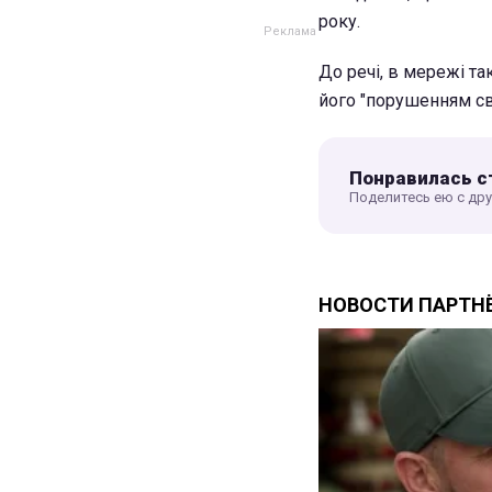
року.
До речі, в мережі т
його "порушенням св
Понравилась с
Поделитесь ею с др