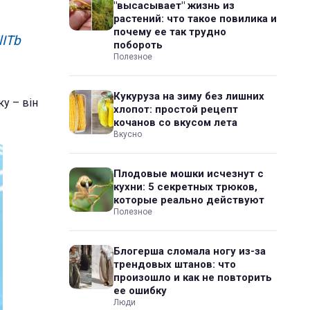
"высасывает" жизнь из
растений: что такое повилика и
почему ее так трудно
lITb
побороть
Полезное
Кукуруза на зиму без лишних
у – він
хлопот: простой рецепт
кочанов со вкусом лета
Вкусно
Плодовые мошки исчезнут с
кухни: 5 секретных трюков,
которые реально действуют
Полезное
Блогерша сломала ногу из-за
трендовых штанов: что
произошло и как не повторить
ее ошибку
Люди