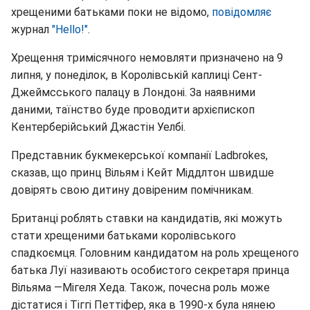
хрещеними батьками поки не відомо,
повідомляє
журнал
"Hello!"
.
Хрещення тримісячного немовляти призначено на 9
липня, у понеділок, в Королівській каплиці Сент-
Джеймсського палацу в Лондоні. За наявними
даними, таїнство буде проводити архієпископ
Кентерберійський Джастін Уелбі.
Представник букмекерської компанії Ladbrokes,
сказав, що принц Вільям і Кейт Міддлтон швидше
довірять свою дитину довіреним помічникам.
Британці роблять ставки на кандидатів, які можуть
стати хрещеними батьками королівського
спадкоємця. Головним кандидатом на роль хрещеного
батька Луї називають особистого секретаря принца
Вільяма —Мігеля Хеда. Також, почесна роль може
дістатися і Тіггі Петтіфер, яка в 1990-х була нянею