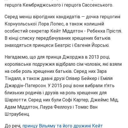
герцога Кембриджського і герцога Сассекського.
Серед менш вірогідних кандидатів — дочка герцогині
Корнуольської Лора Лопес, а також колишній
особистий секретар Кейт Міддлтон - Ребекка Прістлі.
В кінці списку передбачуваних хрещених батьків
знаходяться принцеси Беатріс і Євгенія Йорські.
Нагадаємо, що для принца Джорджа в 2013 році,
королівське подружжя відібрало сім чоловік, які взяли
на себе роль хрещених батьків. Серед них Зара
Тіндалл, а також давні друзі Олівер Бейкер і Емілія
Джардін-Патерсон. У 2015 році вони вибрали п'ять
близьких родичів і друзів на роль хрещених для
Шарлотти. Серед них були Софі Картер, Джеймс Мід,
Адам Міддлтон, Лаура Феллоуз і Томас Ван
Штраубенц.
До речі,
принцу Вільяму та його дружині Кейт