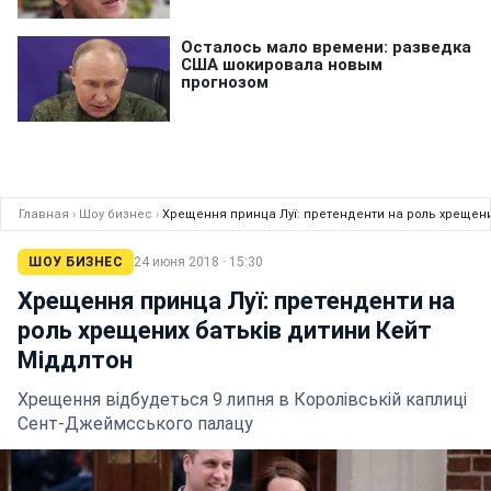
Главная
›
Шоу бизнес
›
Хрещення принца Луї: претенденти на роль хрещени
ШОУ БИЗНЕС
24 июня 2018 · 15:30
Хрещення принца Луї: претенденти на
роль хрещених батьків дитини Кейт
Міддлтон
Хрещення відбудеться 9 липня в Королівській каплиці
Сент-Джеймсського палацу