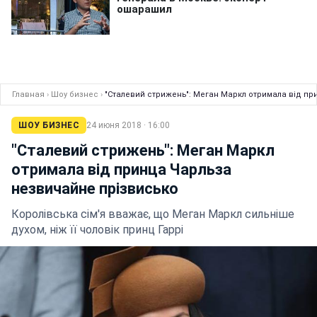
Главная
›
Шоу бизнес
›
"Сталевий стрижень": Меган Маркл отримала від п
ШОУ БИЗНЕС
24 июня 2018 · 16:00
"Сталевий стрижень": Меган Маркл
отримала від принца Чарльза
незвичайне прізвисько
Королівська сім'я вважає, що Меган Маркл сильніше
духом, ніж її чоловік принц Гаррі