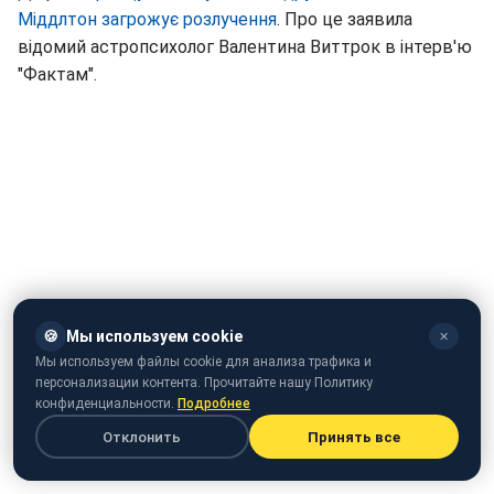
Міддлтон загрожує розлучення
. Про це заявила
відомий астропсихолог Валентина Виттрок в інтерв'ю
"Фактам".
🍪
Мы используем cookie
✕
Мы используем файлы cookie для анализа трафика и
Відео
: video.rbc.ua
персонализации контента. Прочитайте нашу Политику
конфиденциальности.
Подробнее
Отклонить
Принять все