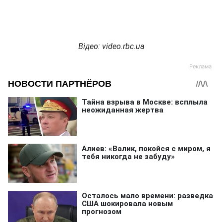
Відео: video.rbc.ua