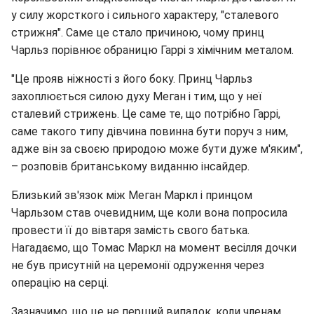
у силу жорсткого і сильного характеру, "сталевого
стрижня". Саме це стало причиною, чому принц
Чарльз порівнює обраницю Гаррі з хімічним металом.
"Це прояв ніжності з його боку. Принц Чарльз
захоплюється силою духу Меган і тим, що у неї
сталевий стрижень. Це саме те, що потрібно Гаррі,
саме такого типу дівчина повинна бути поруч з ним,
адже він за своєю природою може бути дуже м'яким",
– розповів британському виданню інсайдер.
Близький зв'язок між Меган Маркл і принцом
Чарльзом став очевидним, ще коли вона попросила
провести її до вівтаря замість свого батька.
Нагадаємо, що Томас Маркл на момент весілля дочки
не був присутній на церемонії одруження через
операцію на серці.
Зазначимо, що це не перший випадок, коли членам