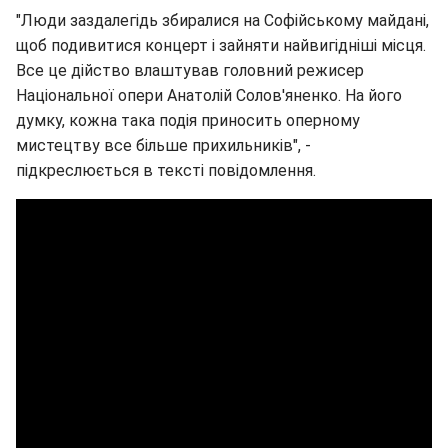
"Люди заздалегідь збиралися на Софійському майдані,
щоб подивитися концерт і зайняти найвигідніші місця.
Все це дійство влаштував головний режисер
Національної опери Анатолій Солов'яненко. На його
думку, кожна така подія приносить оперному
мистецтву все більше прихильників", -
підкреслюється в тексті повідомлення.