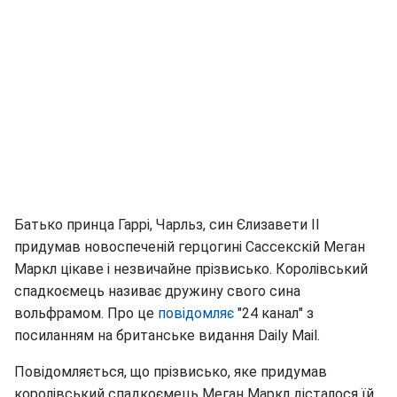
Батько принца Гаррі, Чарльз, син Єлизавети II
придумав новоспеченій герцогині Сассекскій Меган
Маркл цікаве і незвичайне прізвисько. Королівський
спадкоємець називає дружину свого сина
вольфрамом. Про це
повідомляє
"24 канал" з
посиланням на британське видання Daily Mail.
Повідомляється, що прізвисько, яке придумав
королівський спадкоємець Меган Маркл дісталося їй