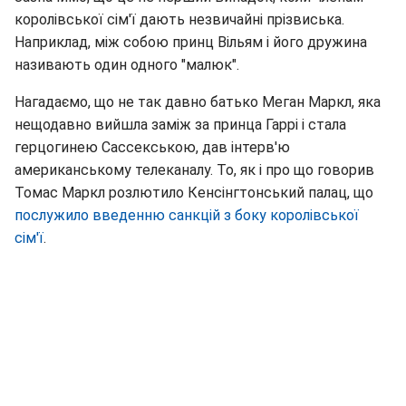
королівської сім'ї дають незвичайні прізвиська.
Наприклад, між собою принц Вільям і його дружина
називають один одного "малюк".
Нагадаємо, що не так давно батько Меган Маркл, яка
нещодавно вийшла заміж за принца Гаррі і стала
герцогинею Сассекською, дав інтерв'ю
американському телеканалу. То, як і про що говорив
Томас Маркл розлютило Кенсінгтонський палац, що
послужило введенню санкцій з боку королівської
сім'ї
.